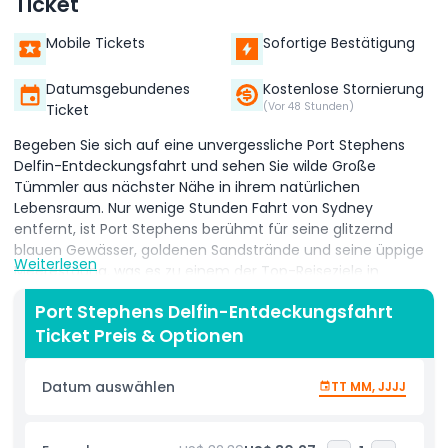
Ticket
Mobile Tickets
Sofortige Bestätigung
Datumsgebundenes
Kostenlose Stornierung
(Vor 48 Stunden)
Ticket
Begeben Sie sich auf eine unvergessliche Port Stephens
Delfin-Entdeckungsfahrt und sehen Sie wilde Große
Tümmler aus nächster Nähe in ihrem natürlichen
Lebensraum. Nur wenige Stunden Fahrt von Sydney
entfernt, ist Port Stephens berühmt für seine glitzernd
blauen Gewässer, goldenen Sandstrände und seine üppige
Weiterlesen
Meeresfauna, was es zu einem der Top-Reiseziele in
Australien für Delfinbeobachtungen macht. Steigen Sie an
Port Stephens Delfin-Entdeckungsfahrt
Bord eines geräumigen, modernen Kreuzfahrtschiffs, das
Ticket Preis & Optionen
auf Komfort ausgelegt ist, ausgestattet mit Panorama-
360°-Aussichtsdecks, die unvergleichliche
Fotomöglichkeiten und ununterbrochene Blicke auf die
Datum auswählen
TT MM, JJJJ
verspielten Delfine bieten. Während Sie über die
unberührten Gewässer von Nelson Bay gleiten, beobachten
Sie Delfinschulen, die anmutig neben dem Boot