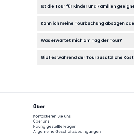
Tragen Sie bequeme Schuhe für Spaziergäng
Ist die Tour für Kinder und Familien geeign
Vergessen Sie nicht Ihre Buchungsbestätigun
Ja! Kinder unter 7 Jahren können kostenlos
Kann ich meine Tourbuchung absagen od
benötigen ein Ticket wie Erwachsene.
Tickets für diese Tour sind nicht erstattun
Was erwartet mich am Tag der Tour?
Ihre Pläne.
Der Bus fährt pünktlich um 10:00 Uhr von Kur
Gibt es während der Tour zusätzliche Kos
fachkundiger Erläuterung, besuchen das Sch
Der Eintritt und die Hin- und Rückfahrten sin
eingeschlossen und werden nach eigenem E
Über
Kontaktieren Sie uns
Über uns
Häufig gestellte Fragen
Allgemeine Geschäftsbedingungen