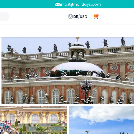
info@jtrholidays.com
DE
/
USD