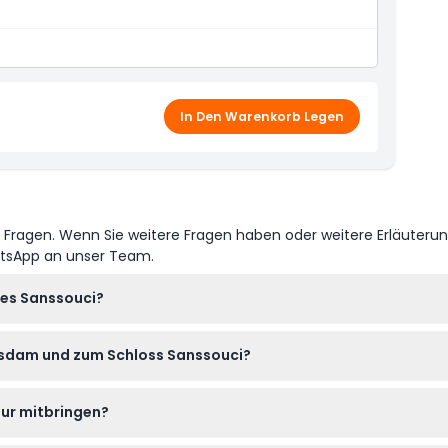
In Den Warenkorb Legen
e Fragen. Wenn Sie weitere Fragen haben oder weitere Erläuteru
atsApp an unser Team.
ses Sanssouci?
Sonntag von 9:00 bis 17:30 Uhr zwischen April und Oktober geöffn
otsdam und zum Schloss Sanssouci?
n bestimmten Feiertagen wie Heiligabend und Weihnachten ges
ach online auf dieser Webseite buchen, inklusive Hin- und Rückfa
our mitbringen?
s Datum und schließen Sie die Buchung hier ab.