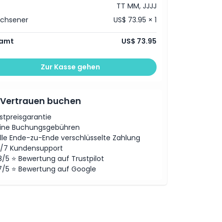
TT MM, JJJJ
achsener
US$ 73.95 × 1
amt
US$ 73.95
Zur Kasse gehen
 Vertrauen buchen
stpreisgarantie
ine Buchungsgebühren
lle Ende-zu-Ende verschlüsselte Zahlung
/7 Kundensupport
8/5 ⭐ Bewertung auf Trustpilot
7/5 ⭐ Bewertung auf Google