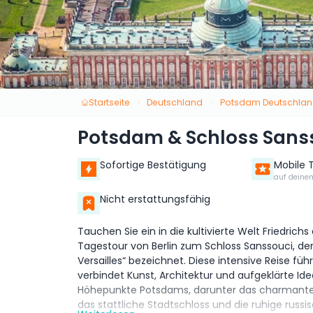
Startseite
Deutschland
Potsdam Deutschla
Potsdam & Schloss Sans
Sofortige Bestätigung
Mobile 
auf deine
Nicht erstattungsfähig
Tauchen Sie ein in die kultivierte Welt Friedric
Tagestour von Berlin zum Schloss Sanssouci, d
Versailles“ bezeichnet. Diese intensive Reise füh
verbindet Kunst, Architektur und aufgeklärte Ide
Höhepunkte Potsdams, darunter das charmante H
das stattliche Stadtschloss und die ruhige russ