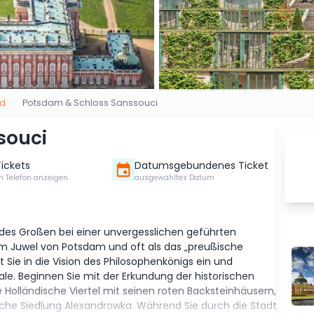
nd
Potsdam & Schloss Sanssouci
souci
Tickets
Datumsgebundenes Ticket
m Telefon anzeigen
ausgewähltes Datum
hs des Großen bei einer unvergesslichen geführten
em Juwel von Potsdam und oft als das „preußische
rt Sie in die Vision des Philosophenkönigs ein und
ale. Beginnen Sie mit der Erkundung der historischen
olländische Viertel mit seinen roten Backsteinhäusern,
ische Siedlung Alexandrowka. Während Sie durch die Stadt