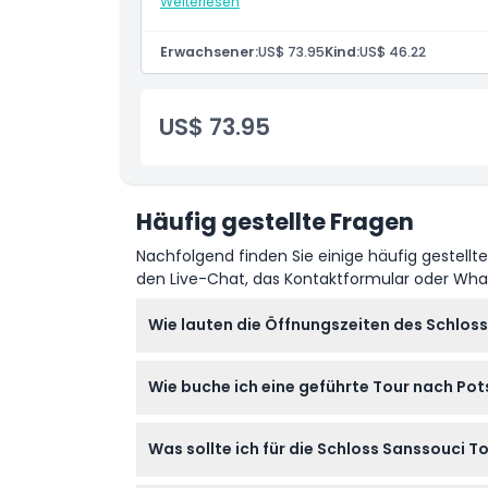
Weiterlesen
Eintritt
Geteilte Transfers (Hin- und Rückfahrt)
Öffnungszeiten
Reiseführer
Erwachsener:
US$ 73.95
Kind:
US$ 46.22
Dinge, die Sie wissen sollten
US$ 73.95
Ort
Stornierungsbedingungen
Häufig gestellte Fragen
Nachfolgend finden Sie einige häufig gestellt
den Live-Chat, das Kontaktformular oder Wh
Wie lauten die Öffnungszeiten des Schlos
Das Schloss Sanssouci ist von Dienstag bis 
Wie buche ich eine geführte Tour nach P
November und März. Es ist montags sowie a
bestätigen Sie die Zeiten bei der Buchung).
Sie können Ihre geführte Tagestour ganz einf
Was sollte ich für die Schloss Sanssouci T
Schloss. Wählen Sie einfach Ihr gewünschte