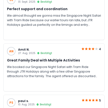
01. Sept. 2025
Bestätigt
Perfect support and coordination
We almost thought we gonna miss the Singapore Night Safari
with Tram Ride because our earlier tours ran late, but JTR
Holidays guided us perfectly on the timings and entry
schedule. Thanks to the JTR Holidays support team.
4
Amit N.
AN
27. Aug. 2025
Bestätigt
Great Family Deal with Multiple Activities
We booked our Singapore Night Safari with Tram Ride
through JTR Holidays along with a few other Singapore
attractions for the family. The agent offered us discounted
combo prices, and everything went perfectly. The Night Safari
was our favorite and the tram ride through the dark jungle
was thrilling!
5
paul s.
PS
10. Aug. 2025
Bestätigt