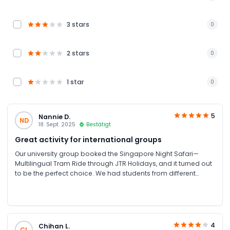
3 stars
0
2 stars
0
1 star
0
5
Nannie D.
ND
18. Sept. 2025
Bestätigt
Great activity for international groups
Our university group booked the Singapore Night Safari—
Multilingual Tram Ride through JTR Holidays, and it turned out
to be the perfect choice. We had students from different
countries, and the multilingual audio guide made the whole
experience enjoyable for everyone. Booking was simple, and
JTR provided all the details clearly, including how to reach the
park. It was truly a great experience.
4
Chihan L.
CL