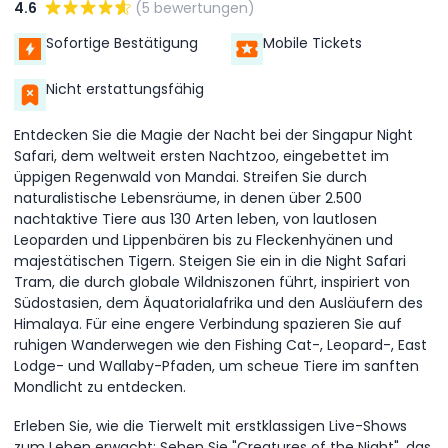
4.6
(5 bewertungen)
Sofortige Bestätigung
Mobile Tickets
Nicht erstattungsfähig
Entdecken Sie die Magie der Nacht bei der Singapur Night
Safari, dem weltweit ersten Nachtzoo, eingebettet im
üppigen Regenwald von Mandai. Streifen Sie durch
naturalistische Lebensräume, in denen über 2.500
nachtaktive Tiere aus 130 Arten leben, von lautlosen
Leoparden und Lippenbären bis zu Fleckenhyänen und
majestätischen Tigern. Steigen Sie ein in die Night Safari
Tram, die durch globale Wildniszonen führt, inspiriert von
Südostasien, dem Äquatorialafrika und den Ausläufern des
Himalaya. Für eine engere Verbindung spazieren Sie auf
ruhigen Wanderwegen wie den Fishing Cat-, Leopard-, East
Lodge- und Wallaby-Pfaden, um scheue Tiere im sanften
Mondlicht zu entdecken.
Erleben Sie, wie die Tierwelt mit erstklassigen Live-Shows
zum Leben erwacht: Sehen Sie "Creatures of the Night", das