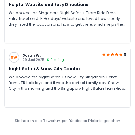
Helpful Website and Easy Directions
We booked the Singapore Night Safari + Tram Ride Direct
Entry Ticket on JTR Holidays’ website and loved how clearly
they listed the location and how to get there, which helps the
visitors a lot. The information helped us arrive on time without
confusion. The tram ride was comfortable, and the night
views of the animals were amazing.
5
Sarah W.
SW
09. Juni 2025
Bestätigt
Night Safari & Snow City Combo
We booked the Night Safari + Snow City Singapore Ticket
from JTR Holidays, and it was the perfect family day. Snow
City in the morning and the Singapore Night Safari Tram Ride
at night made for a great mix of adventure and fun. It was
really easy booking and reliable service from JTR
Sie haben alle Bewertungen für dieses Erlebnis gesehen