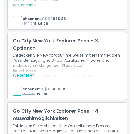
Besichtigung auswählen.
Richtlinie für Kinder und Erwachsene
Weiterlesen
Einschlüsse
Zugang zu 2 Attraktionen oder Erlebnissen Ihrer Wahl
Eintritt zu beliebten New Yorker Sehenswürdigkeiten
Erwachsener:
US$ 89
US$ 86
und Aktivitäten
Ausschlüsse
Kind:
US$ 79
US$ 76
Digitaler Reiseführer mit Informationen zu den
Attraktionen
Rabatte und Sonderangebote bei ausgewählten
Dinge, die Sie wissen sollten
Go City New York Explorer Pass – 3
Attraktionen
Gültig für 30 Tage ab der ersten Nutzung
Optionen
Entdecken Sie New York auf Ihre Weise mit einem flexiblen
Ort
Pass, der Zugang zu 3 Top-Attraktionen, Touren und
Erlebnissen in der ganzen Stadt bietet.
Einschlüsse
Wie man dorthin gelangt
Weiterlesen
Zugang zu 3 Attraktionen oder Erlebnissen
Eintritt zu wichtigen New Yorker Sehenswürdigkeiten
und Aktivitäten
Erwachsener:
US$ 119
US$ 115
So lösen Sie ein
Digitaler Reiseführer inklusive
Kind:
US$ 99
US$ 96
Rabatte an teilnehmenden Veranstaltungsorten
Gültig für 30 Tage nach dem ersten Besuch einer
Kleiderordnung
Attraktion
Go City New York Explorer Pass – 4
Auswahlmöglichkeiten
Stornierungsbedingungen
Entdecken Sie mehr von New York mit einem Explorer-
Pass mit 4 Auswahlmöglichkeiten, der Ihnen die Flexibilität