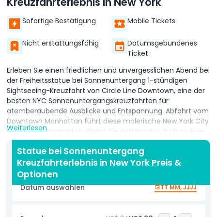
Kreuzfahrterlebnis in New York
Sofortige Bestätigung
Mobile Tickets
Nicht erstattungsfähig
Datumsgebundenes
Ticket
Erleben Sie einen friedlichen und unvergesslichen Abend bei
der Freiheitsstatue bei Sonnenuntergang 1-stündigen
Sightseeing-Kreuzfahrt von Circle Line Downtown, eine der
besten NYC Sonnenuntergangskreuzfahrten für
atemberaubende Ausblicke und Entspannung. Abfahrt vom
Downtown Manhattan führt diese malerische New York City
Weiterlesen
Sonnenuntergangskreuzfahrt Sie entlang des Hudson River
und bietet beeindruckende, panoramische Ausblicke auf
Statue bei Sonnenuntergang
die Freiheitsstatue, Ellis Island und die leuchtende Skyline
Kreuzfahrterlebnis in New York Preis &
von Manhattan, während die Sonne unter den Horizont
taucht. Beobachten Sie, wie sich die Stadt unter den
Optionen
goldenen Tönen des Sonnenuntergangs verwandelt und
Datum auswählen
TT MM, JJJJ
eine magische und romantische Atmosphäre schafft, die
perfekt für das Festhalten unvergesslicher Fotos ist.
Während dieser 1-stündigen Kreuzfahrt segeln Sie nahe an