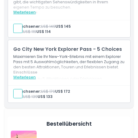
gibt, die wichtigsten Sehenswürdigkeiten in Ihrem
eigenen Tempo zu besuchen.
Weiterlesen
Einschlüsse
Zugang zu 4 Attraktionen oder Erlebnissen
Eintritt zu beliebten Touristenattraktionen und Touren
Erwachsener:
US$ 149
US$ 145
Digitaler Sightseeing-Guide inklusive
Kind:
US$ 119
US$ 114
Exklusive Rabatte und Angebote
Gültig für 30 aufeinanderfolgende Tage ab erster
Einlösung
Go City New York Explorer Pass - 5 Choices
Maximieren Sie Ihr New-York-Erlebnis mit einem Explorer
Pass mit 5 Auswahlmöglichkeiten, der flexiblen Zugang zu
den besten Attraktionen, Touren und Erlebnissen bietet.
Einschlüsse
Weiterlesen
Zugang zu 5 Attraktionen oder Erlebnissen
Eintritt zu einer Vielzahl von Aktivitäten und
Sehenswürdigkeiten in New York
Erwachsener:
US$ 179
US$ 172
Digitaler Reiseführer für eine einfache Planung
Kind:
US$ 139
US$ 133
Rabatte und Angebote bei ausgewählten
Attraktionen
Gültig für 30 Tage nach der ersten Nutzung
Bestellübersicht