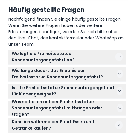
Häufig gestellte Fragen
Nachfolgend finden Sie einige häufig gestellte Fragen.
Wenn Sie weitere Fragen haben oder weitere
Erläuterungen benötigen, wenden Sie sich bitte über
den Live-Chat, das Kontaktformular oder WhatsApp an
unser Team.
Wo legt die Freiheitsstatue
Sonnenuntergangsfahrt ab?
Die Fahrt beginnt an Pier 16 in New York City, wo Sie
Wie lange dauert das Erlebnis der
Ihre beeindruckende Sonnenuntergangstour rund
Freiheitsstatue Sonnenuntergangsfahrt?
um den Hafen starten.
Die Fahrt dauert zwischen 60 und 90 Minuten und
Ist die Freiheitsstatue Sonnenuntergangsfahrt
bietet Ihnen ausreichend Zeit, um
für Kinder geeignet?
atemberaubende Ausblicke auf die Freiheitsstatue
Was sollte ich auf der Freiheitsstatue
Ja, Kinder im Alter von 0-2 Jahren fahren kostenlos,
und die Stadtsilhouette bei Sonnenuntergang zu
Sonnenuntergangsfahrt mitbringen oder
benötigen aber ein Kleinkindticket, Kinder von 0-12
genießen.
tragen?
Jahren müssen von einem zahlenden Erwachsenen
Kleiden Sie sich wettergerecht, da die Fahrt über
begleitet werden, und alle ab 13 Jahren zahlen den
Kann ich während der Fahrt Essen und
Außendecks verfügt; wenn Sie zu Reisekrankheit
Erwachsenentarif.
Getränke kaufen?
neigen, sollten Sie etwa eine Stunde vor Abfahrt