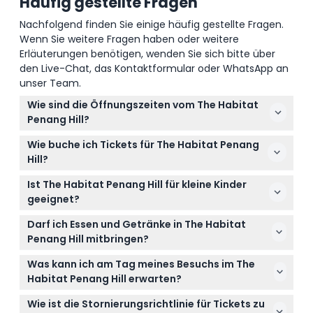
Häufig gestellte Fragen
Nachfolgend finden Sie einige häufig gestellte Fragen.
Wenn Sie weitere Fragen haben oder weitere
Erläuterungen benötigen, wenden Sie sich bitte über
den Live-Chat, das Kontaktformular oder WhatsApp an
unser Team.
Wie sind die Öffnungszeiten vom The Habitat
Penang Hill?
Der Park ist täglich von 9:00 Uhr bis 17:30 Uhr
Wie buche ich Tickets für The Habitat Penang
geöffnet, mit letztem Einlass um 17:30 Uhr und
Hill?
Ausgang bis 19:00 Uhr. Abendspaziergänge
Sie können Ihre Tickets ganz einfach online hier auf
beginnen um 17:30 Uhr und dauern bis 21:00 Uhr,
Ist The Habitat Penang Hill für kleine Kinder
dieser Webseite buchen, um Ihren Eintritt für den
letzter Einlass um 18:30 Uhr. (Änderungen
geeignet?
gewünschten Besuchstag zu sichern.
vorbehalten – bitte bei der Buchung bestätigen)
Ja, Kinder im Alter von 0-3 Jahren haben freien
Darf ich Essen und Getränke in The Habitat
Eintritt, müssen aber von einem zahlenden
Penang Hill mitbringen?
Erwachsenen begleitet werden. Kinder im Alter von
Das Mitbringen eigener Speisen und Getränke wird
4-12 Jahren benötigen ein Kinderticket, und ab 13
Was kann ich am Tag meines Besuchs im The
nicht empfohlen, da vor Ort Cafés vorhanden sind,
Jahren ein Erwachsenenticket.
Habitat Penang Hill erwarten?
darunter The Stable Café und The Habitat Café, die
Sie können Regenwaldpfade erkunden,
von morgens bis zum späten Nachmittag geöffnet
Wie ist die Stornierungsrichtlinie für Tickets zu
Baumwipfelwege wie die Langur Way