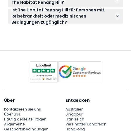
sind.
The Habitat Penang Hill?
Doppelschwingbrücke genießen und vom Curtis
Ist The Habitat Penang Hill für Personen mit
Tickets sind nicht erstattungsfähig und können
Crest Tree Top Walk aus panoramische Aussichten
Reisekrankheit oder medizinischen
nicht storniert werden, stellen Sie daher sicher, dass
in einem schönen UNESCO-Biosphärenreservat
Bedingungen zugänglich?
Ihre Pläne vor der Buchung feststehen.
erleben.
Die Wild Immersions VR-Erfahrung wird für Personen
mit bestehenden medizinischen Bedingungen oder
Reisekrankheit nicht empfohlen, aber andere Teile
des Parks sollten geeignet sein.
Über
Entdecken
Kontaktieren Sie uns
Australien
Über uns
Singapur
Häufig gestellte Fragen
Frankreich
Allgemeine
Vereinigtes Königreich
Geschäftsbedingungen
Hongkong