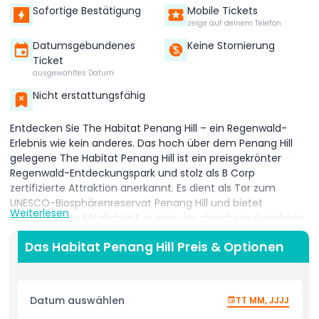
Sofortige Bestätigung
Mobile Tickets
zeige auf deinem Telefon
Datumsgebundenes
Keine Stornierung
Ticket
ausgewähltes Datum
Nicht erstattungsfähig
Entdecken Sie The Habitat Penang Hill – ein Regenwald-
Erlebnis wie kein anderes. Das hoch über dem Penang Hill
gelegene The Habitat Penang Hill ist ein preisgekrönter
Regenwald-Entdeckungspark und stolz als B Corp
zertifizierte Attraktion anerkannt. Es dient als Tor zum
UNESCO-Biosphärenreservat Penang Hill und bietet
Weiterlesen
Besuchern die Möglichkeit, in eine der atemberaubendsten
Naturlandschaften Malaysias einzutauchen. Wandern Sie
Das Habitat Penang Hill Preis & Optionen
entlang eines 1,6 Kilometer langen Naturpfades, umgeben
von uraltem Regenwald, wo Sie eine reiche Vielfalt an Flora
und Fauna entdecken, die einzigartig für das Ökosystem
von Penang ist. Von riesigen tropischen Bäumen bis hin zu
Datum auswählen
TT MM, JJJJ
verspielten Stumpfschwanzlauten – jeder Schritt offenbart