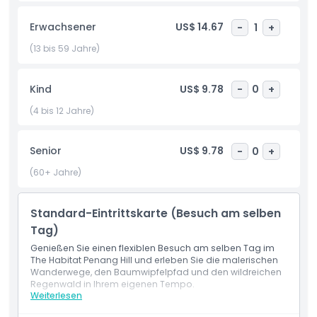
etwas Neues und Faszinierendes. Verpassen Sie nicht den
ikonischen Curtis Crest Tree Top Walk, die höchste
Erwachsener
US$ 14.67
-
1
+
zugängliche Aussichtsplattform der Insel, die einen
Panoramablick auf Penang und darüber hinaus bietet. Für
(13 bis 59 Jahre)
ein unvergessliches Abenteuer spazieren Sie über den
Langur Way Canopy Walk, der als längste doppelseilige
Kind
US$ 9.78
-
0
+
gespannte Bandbrücke der Welt anerkannt ist und hoch
oben zwischen den Baumkronen einen echten
(4 bis 12 Jahre)
Vogelperspektivenblick auf den Wald bietet. Egal ob
Naturliebhaber, Fotograf oder Ökotourismus-Enthusiast,
Senior
US$ 9.78
-
0
+
The Habitat Penang Hill ist ein unverzichtbares Reiseziel, das
Bildung, Naturschutz und landschaftliche Schönheit perfekt
(60+ Jahre)
vereint – eine ideale Kombination aus Abenteuer und
Nachhaltigkeit im Herzen von Penang.
Standard-Eintrittskarte (Besuch am selben
Tag)
Highlights
Genießen Sie einen flexiblen Besuch am selben Tag im
The Habitat Penang Hill und erleben Sie die malerischen
Wanderwege, den Baumwipfelpfad und den wildreichen
Inklusivleistungen
Regenwald in Ihrem eigenen Tempo.
Weiterlesen
Leistungen
Eintritt am selben Tag in The Habitat Penang Hill.