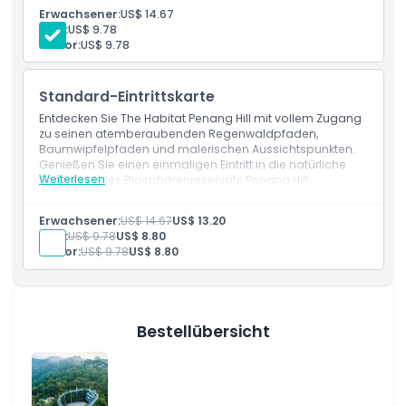
Genießen Sie Regenwaldspaziergänge und
Richtlinie für Kinder und Erwachsene
Erwachsener:
US$ 14.67
Baumwipfelblicke vor 19:00 Uhr.
Kind:
US$ 9.78
Senior:
US$ 9.78
Ausschlüsse
Standard-Eintrittskarte
Nicht geeignet für
Entdecken Sie The Habitat Penang Hill mit vollem Zugang
zu seinen atemberaubenden Regenwaldpfaden,
Baumwipfelpfaden und malerischen Aussichtspunkten.
Öffnungszeiten
Genießen Sie einen einmaligen Eintritt in die natürliche
Weiterlesen
Schönheit des Biosphärenreservats Penang Hill.
Leistungen
Genießen Sie einmaligen Eintritt zu The Habitat
Dinge, die Sie wissen sollten
Erwachsener:
US$ 14.67
US$ 13.20
Penang Hill.
Kind:
US$ 9.78
US$ 8.80
Erkunden Sie Regenwaldpfade, Baumwipfelpfade
Senior:
US$ 9.78
US$ 8.80
und landschaftlich reizvolle Aussichten.
Ort
Wie man dorthin gelangt
Bestellübersicht
So lösen Sie ein