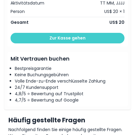
13:40
Aktivitätsdatum
TT MM, JJJJ
Dinge, die Sie wissen sollten
14:35
Person
US$ 20 × 1
15:30
Gesamt
US$ 20
16:25
Ort
17:20
Zur Kasse gehen
18:15
So lösen Sie ein
Die Gesamtdauer der Ausstellung beträgt 55 Minuten,
bestehend aus einer 35-minütigen Hauptvorstellung
und einer 15-minütigen Kurzvorstellung
Mit Vertrauen buchen
Stornierungsbedingungen
Zwischen den Sitzungen gibt es eine 5-minütige
Pause
Bestpreisgarantie
Ein- und Ausgang sind unabhängig von der
Keine Buchungsgebühren
Vorstellungszeit erlaubt, aber ein Wiedereintritt nach
Volle Ende-zu-Ende verschlüsselte Zahlung
dem Verlassen ist nicht gestattet
Neben dem 55-minütigen Video können Sie auch
24/7 Kundensupport
eine zeitgenössische Show im Studio-Raum
4,8/5 ⭐ Bewertung auf Trustpilot
genießen
4,7/5 ⭐ Bewertung auf Google
Abholinformationen
Vorübergehende Schließungsankündigung
Häufig gestellte Fragen
Bitte beachten Sie den folgenden geplanten
Schließungszeitraum:
Nachfolgend finden Sie einige häufig gestellte Fragen.