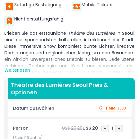
Sofortige Bestätigung
Mobile Tickets
Nicht erstattungsfähig
Erleben Sie das erstaunliche
Théâtre des Lumières
in Seoul,
eine der spannendsten kulturellen Attraktionen der Stadt.
Diese immersive Show kombiniert bunte Lichter, kreative
Darbietungen und unglaublichen Klang, um den Besuchern
ein wirklich unvergessliches Erlebnis zu bieten. Jede Szene
verbindet Technologie und Kunst und verwandelt das
Weiterlesen
Theater in eine bewegte Welt aus Farben, Formen und
Geschichten. Die Show ist perfekt für Familien, Paare und
Théâtre des Lumières Seoul Preis &
Touristen, die Seoul besuchen. Sie ist interaktiv, sodass die
Optionen
visuellen Effekte und die Musik Sie Teil der Aufführung
fühlen lassen. Sie werden beeindruckende
Lichtinstallationen, synchronisierte Musik und raffinierte
Datum auswählen
TT MM, JJJJ
Bühneneffekte sehen, die Geschichten auf eine Weise zum
Leben erwecken, wie Sie es nie zuvor erlebt haben. Ob Sie
zum ersten Mal in Seoul sind oder einen unterhaltsamen
Person
US$ 20.28
US$ 20
-
1
+
Abend suchen, das
Théâtre des Lumières
ist ein Muss. Mit
der Buchung eines
Théâtre des Lumières-Tickets
erhalten
(3 bis 99 Jahre)