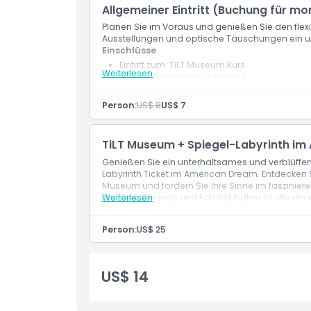
Allgemeiner Eintritt (Buchung für m
Planen Sie im Voraus und genießen Sie den flexib
Dinge, die Sie wissen sollten
Ausstellungen und optische Täuschungen ein un
Einschlüsse
Eintritt zum: TiLT Museum Kurs
Weiterlesen
Englischsprachiges Personal
Ort
Person:
US$ 8
US$ 7
Wie man dorthin gelangt
TiLT Museum + Spiegel-Labyrinth im
So lösen Sie ein
Genießen Sie ein unterhaltsames und verblüffe
Labyrinth Ticket im American Dream. Entdecken Si
Museum und fordern Sie Ihre Sinne im fasziniere
Stornierungsbedingungen
Familien, Freunde und Fotoliebhaber ist, die ein
Weiterlesen
Person:
US$ 25
US$ 14