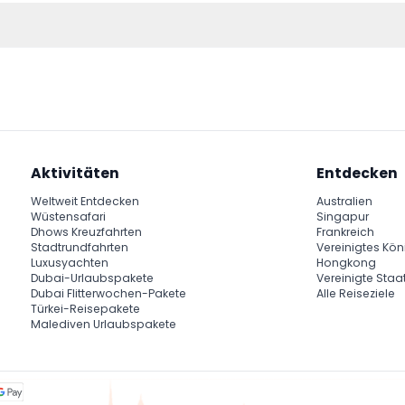
Sie das Gelände verlassen haben, stellen Sie also sicher, dass Sie
dass alle Gäste das interaktive Kunsterlebnis genießen können.
Aktivitäten
Entdecken
Weltweit Entdecken
Australien
Wüstensafari
Singapur
Dhows Kreuzfahrten
Frankreich
Stadtrundfahrten
Vereinigtes Kön
Luxusyachten
Hongkong
Dubai-Urlaubspakete
Vereinigte Staa
Dubai Flitterwochen-Pakete
Alle Reiseziele
Türkei-Reisepakete
Malediven Urlaubspakete