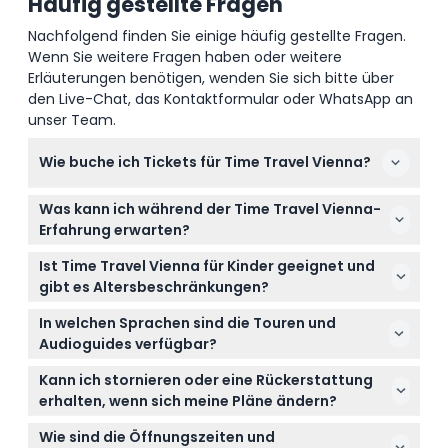
Häufig gestellte Fragen
Nachfolgend finden Sie einige häufig gestellte Fragen.
Wenn Sie weitere Fragen haben oder weitere
Erläuterungen benötigen, wenden Sie sich bitte über
den Live-Chat, das Kontaktformular oder WhatsApp an
unser Team.
Wie buche ich Tickets für Time Travel Vienna?
Sie können Ihre Tickets ganz einfach online hier auf
Was kann ich während der Time Travel Vienna-
dieser Webseite buchen, indem Sie während des
Erfahrung erwarten?
Buchungsvorgangs Ihr bevorzugtes Datum und Ihre
Die Erfahrung dauert etwa 50 Minuten und umfasst
bevorzugte Uhrzeit auswählen.
Ist Time Travel Vienna für Kinder geeignet und
ein 5D-Kino, animatronische Figuren und
gibt es Altersbeschränkungen?
Multimedia-Shows, die die Geschichte Wiens vom
Kinder unter 5 Jahren erhalten freien Eintritt, wenn
Römerzeitalter bis zum Zweiten Weltkrieg zum
In welchen Sprachen sind die Touren und
sie sich einen Sitzplatz im Kino teilen, aber Kinder
Leben erwecken.
Audioguides verfügbar?
unter 10 Jahren müssen von einer erwachsenen
Die Touren werden auf Deutsch durchgeführt, aber
Person ab 18 Jahren begleitet werden.
Kann ich stornieren oder eine Rückerstattung
Audioguides sind in 10 Sprachen verfügbar, darunter
erhalten, wenn sich meine Pläne ändern?
Englisch, Spanisch, Italienisch, Französisch und
Tickets sind nicht rückerstattungsfähig und können
Chinesisch, für ein verbessertes Erlebnis.
Wie sind die Öffnungszeiten und