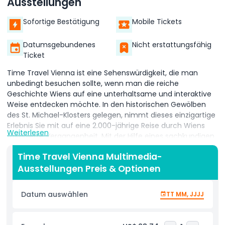
Ausstellungen
Sofortige Bestätigung
Mobile Tickets
Datumsgebundenes
Nicht erstattungsfähig
Ticket
Time Travel Vienna ist eine Sehenswürdigkeit, die man
unbedingt besuchen sollte, wenn man die reiche
Geschichte Wiens auf eine unterhaltsame und interaktive
Weise entdecken möchte. In den historischen Gewölben
des St. Michael-Klosters gelegen, nimmt dieses einzigartige
Erlebnis Sie mit auf eine 2.000-jährige Reise durch Wiens
Weiterlesen
faszinierte Vergangenheit. Mit der Hilfe eines sachkundigen
Guides reisen Sie durch die Zeit und nutzen dabei
Time Travel Vienna Multimedia-
spannende moderne Technologien wie 5D-Kino, Virtual
Ausstellungen Preis & Optionen
Reality, animatronische Wachsfiguren, Spezialeffekte und
Multimedia-Shows. Jeder Teil der Tour ist so gestaltet, dass
Geschichte lebendig wird – auf eine Art, die sowohl
Datum auswählen
TT MM, JJJJ
unterhaltsam als auch leicht verständlich ist. Sie erkunden
wichtige Momente aus Wiens Geschichte – vom
Römischen Reich und Mittelalter über die Kaiserzeit bis hin