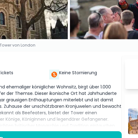
Tower von London
Tickets
Keine Stornierung
nd ehemaliger königlicher Wohnsitz, birgt über 1.000
fer der Themse. Dieser ikonische Ort hat Jahrhunderte
gar grausigen Enthauptungen miterlebt und ist damit
ns. Zuhause der unschätzbaren Kronjuwelen und bewacht
annt als Beefeaters, bietet der Tower einen
icher Könige, Königinnen und legendärer Gefangener.
chten britischer Monarchie und Tradition eintauchen,
n. Ein Ticket gewährt Zugang zu seinem