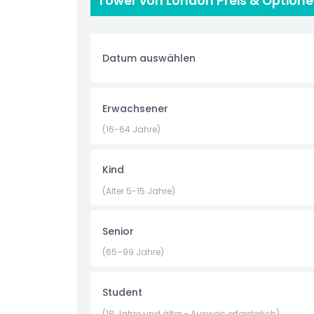
Tower von London Preis & Option
geschichtsträchtigen Gelände, wo Sie verborge
historischer Bedeutung wandeln werden. Mit viel
Sehenswürdigkeit, die man gesehen haben muss, 
Geschichtsinteressierte und Familien gleicher
Datum auswählen
Highlights
Erwachsener
(16-64 Jahre)
Inklusivleistungen
Kind
Richtlinie für Kinder und Erwachsene
(Alter 5-15 Jahre)
Öffnungszeiten
Senior
Dinge, die Sie wissen sollten
(65–99 Jahre)
Ort
Student
(18 Jahre und älter - Ausweis erforderlich)