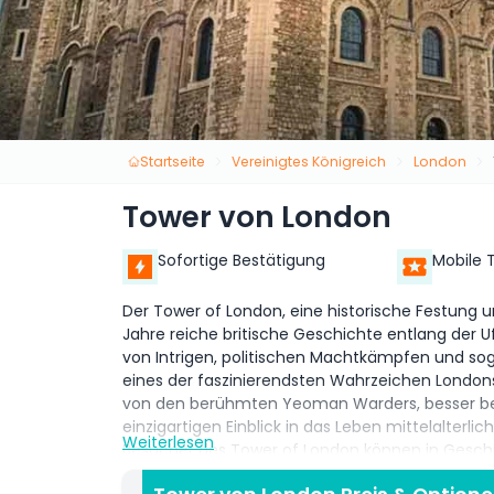
Startseite
Vereinigtes Königreich
London
Tower von London
Sofortige Bestätigung
Mobile 
Der Tower of London, eine historische Festung u
Jahre reiche britische Geschichte entlang der U
von Intrigen, politischen Machtkämpfen und so
eines der faszinierendsten Wahrzeichen Londo
von den berühmten Yeoman Warders, besser bek
einzigartigen Einblick in das Leben mittelalterl
Weiterlesen
Besucher des Tower of London können in Geschi
während sie diese weltberühmte Stätte erkunde