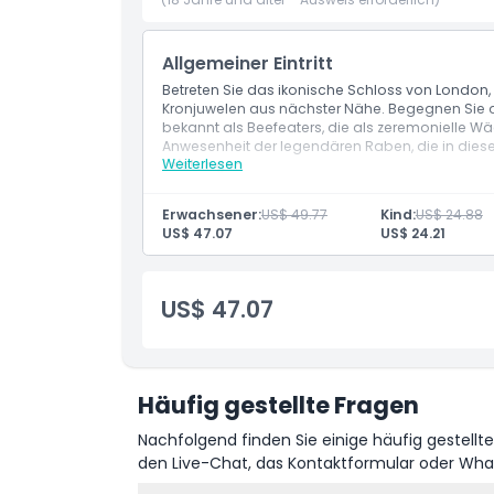
Wie man dorthin gelangt
Allgemeiner Eintritt
Stornierungsbedingungen
Betreten Sie das ikonische Schloss von London,
Kronjuwelen aus nächster Nähe. Begegnen S
bekannt als Beefeaters, die als zeremonielle W
Anwesenheit der legendären Raben, die in diese
Weiterlesen
Leistungen
Allgemeiner Eintritt zum Tower of London (U
Zugang zur Besichtigung der Kronjuwelen.
Erwachsener:
US$ 49.77
Kind:
US$ 24.88
US$ 47.07
US$ 24.21
US$ 47.07
Häufig gestellte Fragen
Nachfolgend finden Sie einige häufig gestellt
den Live-Chat, das Kontaktformular oder Wh