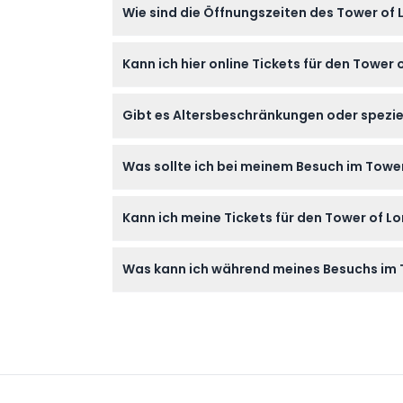
Wie sind die Öffnungszeiten des Tower of L
Der Tower of London ist sonntags und montag
Kann ich hier online Tickets für den Tower
erfolgt eine Stunde vor Schließung, planen
Ja, Sie können Ihre Tickets direkt auf dies
Gibt es Altersbeschränkungen oder speziel
Kinder im Alter von 0-4 Jahren haben freie
Was sollte ich bei meinem Besuch im Towe
Tickets sind für Senioren ab 65 Jahren, Stu
Bringen Sie bequeme Schuhe zum Gehen mit,
Kann ich meine Tickets für den Tower of L
für den Eintritt.
Tickets sind nicht erstattungsfähig und könn
Was kann ich während meines Besuchs im 
bestätigen.
Sie werden die berühmten Kronjuwelen, die
Geschichte und faszinierenden Geschichten