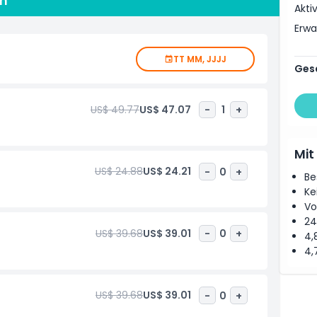
en
ne Geheimnisse entdecken und durch Hallen voller
Akti
 zu entdecken ist der Tower of London eine
Erw
und bietet ein unvergessliches Erlebnis für
maßen.
TT MM, JJJJ
Ges
US$ 49.77
US$ 47.07
-
1
+
Mit
US$ 24.88
US$ 24.21
-
0
+
Be
Ke
Vo
24
US$ 39.68
US$ 39.01
-
0
+
4,
4,
US$ 39.68
US$ 39.01
-
0
+