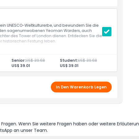
 ein UNESCO-Weltkulturerbe, und bewundern Sie die
ie den sagenumwobenen Yeoman Warders, auch
ächter des Tower of London dienen. Entdecken Sie die
r historischen Festung leben.
NESCO-Weltkulturerbe).
Senior:
US$ 39.68
Student:
US$ 39.68
US$ 39.01
US$ 39.01
In Den Warenkorb Legen
e Fragen. Wenn Sie weitere Fragen haben oder weitere Erläuteru
atsApp an unser Team.