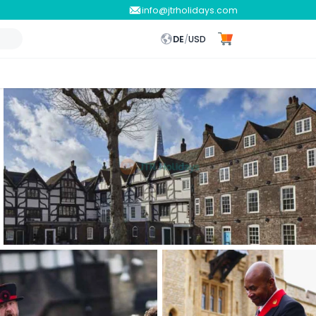
info@jtrholidays.com
DE
/
USD