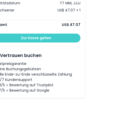
vitätsdatum
TT MM, JJJJ
achsener
US$ 47.07 × 1
amt
US$ 47.07
Zur Kasse gehen
 Vertrauen buchen
stpreisgarantie
ine Buchungsgebühren
lle Ende-zu-Ende verschlüsselte Zahlung
/7 Kundensupport
8/5 ⭐ Bewertung auf Trustpilot
7/5 ⭐ Bewertung auf Google