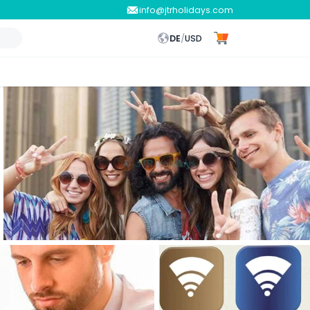
info@jtrholidays.com
DE
/
USD