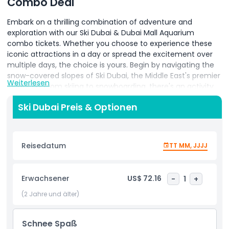
Combo Deal
Embark on a thrilling combination of adventure and
exploration with our Ski Dubai & Dubai Mall Aquarium
combo tickets. Whether you choose to experience these
iconic attractions in a day or spread the excitement over
multiple days, the choice is yours. Begin by navigating the
snow-covered slopes of Ski Dubai, the Middle East's premier
Weiterlesen
indoor ski. From skiing to snowboarding, there's an activity
for every level. Later, immerse yourself in the captivating
Ski Dubai Preis & Optionen
underwater world of the Dubai Mall Aquarium, featuring a
vast array of marine life. Our combo tickets provide the
flexibility to enjoy these experiences at your own pace,
ensuring an unforgettable time in Dubai.
Reisedatum
TT MM, JJJJ
Ticket & Admission Guidelines:
The tickets have a minimum validity from 14 days to
Erwachsener
US$ 72.16
-
1
+
90 days, allowing for single-use on different days.
(2 Jahre und älter)
The exact validity date will be indicated on the
ticket.
You can use the tickets either on the same day or
Schnee Spaß
on different days for each park.