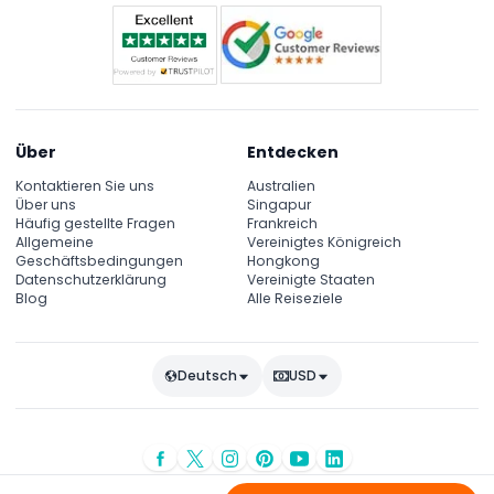
Über
Entdecken
Kontaktieren Sie uns
Australien
Über uns
Singapur
Häufig gestellte Fragen
Frankreich
Allgemeine
Vereinigtes Königreich
Geschäftsbedingungen
Hongkong
Datenschutzerklärung
Vereinigte Staaten
Blog
Alle Reiseziele
Deutsch
USD
© Urheberrecht 2026
JTR Holidays
- Alle Rechte vorbehalten