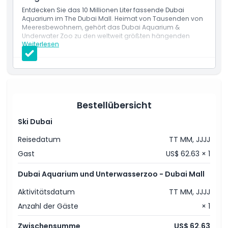
Entdecken Sie das 10 Millionen Liter fassende Dubai
Aquarium im The Dubai Mall. Heimat von Tausenden von
Meeresbewohnern, gehört das Dubai Aquarium &
Underwater Zoo zu den weltweit größten hängenden
Weiterlesen
Aquarien.
Leistungen
Aquariumtunnel
Unterwasserzoo
Unterwasserobservatorium
Pinguinbucht
Bestellübersicht
Ski Dubai
Reisedatum
TT MM, JJJJ
Gast
US$ 62.63 × 1
Dubai Aquarium und Unterwasserzoo - Dubai Mall
Aktivitätsdatum
TT MM, JJJJ
Anzahl der Gäste
× 1
Zwischensumme
US$ 62.63