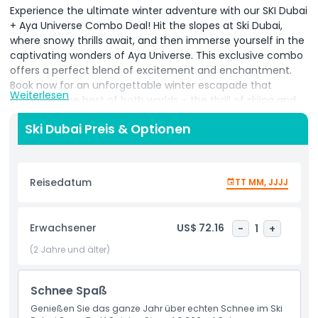
Experience the ultimate winter adventure with our SKI Dubai
+ Aya Universe Combo Deal! Hit the slopes at Ski Dubai,
where snowy thrills await, and then immerse yourself in the
captivating wonders of Aya Universe. This exclusive combo
offers a perfect blend of excitement and enchantment.
Book now for an unforgettable winter escapade that
Weiterlesen
combines the best of both worlds – the thrill of skiing and
the magical journey through Aya Universe! Don't miss out
Ski Dubai Preis & Optionen
on this extraordinary winter experience. Reserve your spot
today and create lasting memories in the heart of snowy
excitement and otherworldly enchantment.
Reisedatum
TT MM, JJJJ
Ticket & Admission Guidelines:
The tickets for both parks last for more than 30
days. You can use the tickets on two different days
Erwachsener
US$ 72.16
-
1
+
for both park or even same day as well if you want.
(2 Jahre und älter)
The tickets validity will be mentioned on the tickets.
Make sure to go to the parks before the tickets
expire.
Schnee Spaß
Take a look below to see what's included in the Ski
Genießen Sie das ganze Jahr über echten Schnee im Ski
Dubai & Aya Universe.