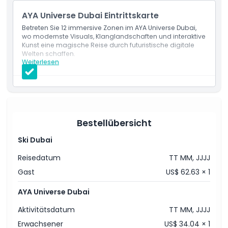
AYA Universe Dubai Eintrittskarte
Betreten Sie 12 immersive Zonen im AYA Universe Dubai,
wo modernste Visuals, Klanglandschaften und interaktive
Kunst eine magische Reise durch futuristische digitale
Welten schaffen.
Weiterlesen
Leistungen
Zugang zu allen 12 immersiven Zonen, gefüllt mit
lebendigen Lichtern, interaktiven Displays und
digitaler Kunst.
Ein perfektes Indoor-Erlebnis für Familien, Paare und
Content-Ersteller in Dubai.
Bestellübersicht
Ski Dubai
Reisedatum
TT MM, JJJJ
Gast
US$ 62.63 × 1
AYA Universe Dubai
Aktivitätsdatum
TT MM, JJJJ
Erwachsener
US$ 34.04 × 1