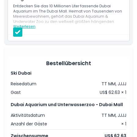
Entdecken Sie das 10 Millionen Liter fassende Dubai
Aquarium im The Dubai Mall. Heimat von Tausenden von
Meeresbewohnern, gehört das Dubai Aquarium &
Underwater Zoo zu den weltweit größten hängenden
Weiterlesen
Aquarien.
Leistungen
Aquariumtunnel
Unterwasserzoo
Unterwasserobservatorium
Pinguinbucht
Bestellübersicht
Ski Dubai
Reisedatum
TT MM, JJJJ
Gast
US$ 62.63 × 1
Dubai Aquarium und Unterwasserzoo - Dubai Mall
Aktivitätsdatum
TT MM, JJJJ
Anzahl der Gäste
× 1
Zwischensumme
US$ 62.63