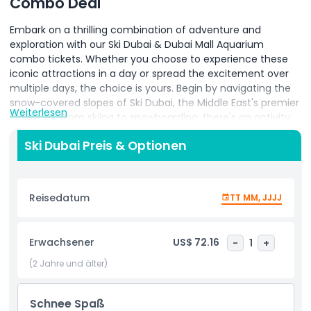
Combo Deal
Embark on a thrilling combination of adventure and
exploration with our Ski Dubai & Dubai Mall Aquarium
combo tickets. Whether you choose to experience these
iconic attractions in a day or spread the excitement over
multiple days, the choice is yours. Begin by navigating the
snow-covered slopes of Ski Dubai, the Middle East's premier
Weiterlesen
indoor ski. From skiing to snowboarding, there's an activity
for every level. Later, immerse yourself in the captivating
Ski Dubai Preis & Optionen
underwater world of the Dubai Mall Aquarium, featuring a
vast array of marine life. Our combo tickets provide the
flexibility to enjoy these experiences at your own pace,
ensuring an unforgettable time in Dubai.
Reisedatum
TT MM, JJJJ
Ticket & Admission Guidelines:
The tickets have a minimum validity from 14 days to
Erwachsener
US$ 72.16
-
1
+
90 days, allowing for single-use on different days.
(2 Jahre und älter)
The exact validity date will be indicated on the
ticket.
You can use the tickets either on the same day or
Schnee Spaß
on different days for each park.