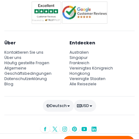
Über
Entdecken
Kontaktieren Sie uns
Australien
Über uns
Singapur
Häufig gestellte Fragen
Frankreich
Allgemeine
Vereinigtes Königreich
Geschäftsbedingungen
Hongkong
Datenschutzerklärung
Vereinigte Staaten
Blog
Alle Reiseziele
Deutsch
USD
© Urheberrecht 2026
JTR Holidays
- Alle Rechte vorbehalten