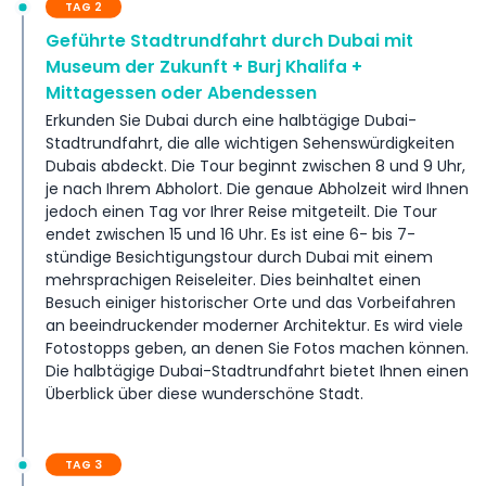
TAG 2
entweder eine La Perle Show mit Abendessen oder
Geführte Stadtrundfahrt durch Dubai mit
Eintrittskarten für den Atlantis-Wasserpark mit privatem
Transfer wählen. Wenn Sie etwas ändern möchten, lassen
Museum der Zukunft + Burj Khalifa +
Sie es uns einfach wissen! Wir helfen Ihnen gerne.
Mittagessen oder Abendessen
Erkunden Sie Dubai durch eine halbtägige Dubai-
Stadtrundfahrt, die alle wichtigen Sehenswürdigkeiten
Inklusivleistungen
Dubais abdeckt. Die Tour beginnt zwischen 8 und 9 Uhr,
je nach Ihrem Abholort. Die genaue Abholzeit wird Ihnen
Geschäftsbedingungen
jedoch einen Tag vor Ihrer Reise mitgeteilt. Die Tour
endet zwischen 15 und 16 Uhr. Es ist eine 6- bis 7-
stündige Besichtigungstour durch Dubai mit einem
Ausschlüsse
mehrsprachigen Reiseleiter. Dies beinhaltet einen
Besuch einiger historischer Orte und das Vorbeifahren
an beeindruckender moderner Architektur. Es wird viele
Wichtige Hinweise
Fotostopps geben, an denen Sie Fotos machen können.
Die halbtägige Dubai-Stadtrundfahrt bietet Ihnen einen
Zahlungsbedingungen
Überblick über diese wunderschöne Stadt.
TAG 3