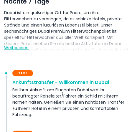
Nächte 7 Tage
Dubai ist ein großartiger Ort für Paare, um ihre
Flitterwochen zu verbringen, da es schicke Hotels, private
Strände und einen luxuriösen Lebensstil bietet. Unser
sechsnächtiges Dubai Premium Flitterwochenpaket ist
speziell für Flitterwöchler aus aller Welt konzipiert. Mit
diesem Paket erleben Sie alle besten Aktivitäten in Dubai.
Weiterlesen
Wir holen Sie mit einem privaten Auto am Flughafen ab und
bringen Sie auch wieder zurück. Sie übernachten sechs
Nächte in Fünf-Sterne-Hotels und genießen täglich
Frühstück. Außerdem unternehmen Sie eine private
TAG 1
halbtägige Stadttour in einem bequemen Auto, bei der Sie
das Museum der Zukunft und den Burj Khalifa besuchen
Ankunftstransfer - Willkommen in Dubai
und ein leckeres Mittag- oder Abendessen im Burj Club
Bei Ihrer Ankunft am Flughafen Dubai wird Ihr
genießen. Außerdem erwartet Sie eine spannende
beauftragter Reiseleiter/Fahrer ein Schild mit Ihrem
abendliche Wüstensafari in einem privaten 4x4 Land
Namen halten. Genießen Sie einen nahtlosen Transfer
Cruiser und eine romantische Marina-Dhow-Dinner-
zu Ihrem Hotel in einem privaten und komfortablen
Kreuzfahrt mit privatem Transfer. Danach erkunden Sie Abu
Fahrzeug.
Dhabi bei einer privaten Stadttour, inklusive Besuch der
Großen Moschee und einem Eintrittsticket für einen Park
auf Yas Island Ihrer Wahl. Am letzten Tag können Sie