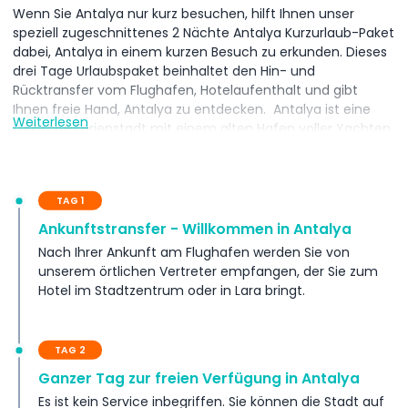
Wenn Sie Antalya nur kurz besuchen, hilft Ihnen unser
speziell zugeschnittenes 2 Nächte Antalya Kurzurlaub-Paket
dabei, Antalya in einem kurzen Besuch zu erkunden. Dieses
drei Tage Urlaubspaket beinhaltet den Hin- und
Rücktransfer vom Flughafen, Hotelaufenthalt und gibt
Ihnen freie Hand, Antalya zu entdecken. Antalya ist eine
Weiterlesen
türkische Ferienstadt mit einem alten Hafen voller Yachten
und Stränden, die von großen Hotels gesäumt sind. Es ist
das Tor zur südlichen Mittelmeerregion der Türkei, bekannt
als die Türkisküste wegen ihres blauen Wassers. Überreste
TAG 1
aus Antalyas Zeit als wichtiger römischer Hafen sind noch
erhalten. Dazu gehören das Hadrians-Tor, das zum
Ankunftstransfer - Willkommen in Antalya
Gedenken an den Besuch des römischen Kaisers im Jahr
Nach Ihrer Ankunft am Flughafen werden Sie von
130 n. Chr. erbaut wurde, und der Hidırlık-Turm aus dem 2.
unserem örtlichen Vertreter empfangen, der Sie zum
Jahrhundert mit Blick auf den Hafen.
Hotel im Stadtzentrum oder in Lara bringt.
Inklusivleistungen
TAG 2
Ganzer Tag zur freien Verfügung in Antalya
Geschäftsbedingungen
Es ist kein Service inbegriffen. Sie können die Stadt auf