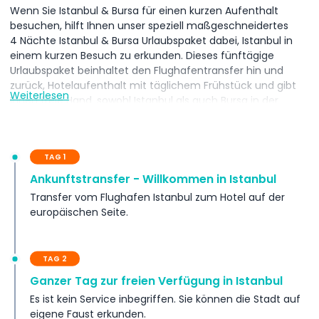
Wenn Sie Istanbul & Bursa für einen kurzen Aufenthalt
besuchen, hilft Ihnen unser speziell maßgeschneidertes
4 Nächte Istanbul & Bursa Urlaubspaket dabei, Istanbul in
einem kurzen Besuch zu erkunden. Dieses fünftägige
Urlaubspaket beinhaltet den Flughafentransfer hin und
zurück, Hotelaufenthalt mit täglichem Frühstück und gibt
Weiterlesen
Ihnen freie Hand, sowohl Istanbul als auch Bursa in der
Türkei eigenständig per Taxi, Zug und Bus zu entdecken und
zu erleben.
Bursa ist eine große Stadt im Nordwesten der Türkei,
TAG 1
gelegen an den Hängen des etwa 2.500 m hohen Berges
Ankunftstransfer - Willkommen in Istanbul
Uludağ in der Nähe des Marmarameers. Die Stadt ist
bekannt für ihre Moscheen und historischen Stätten aus
Transfer vom Flughafen Istanbul zum Hotel auf der
der frühen osmanischen Zeit. Sie wird "Yeşil Bursa" (Grünes
europäischen Seite.
Bursa) genannt, aufgrund ihrer vielen Parks und Bäume
sowie der dramatischen Bergkulisse. Die Ulu Cami (Große
Moschee) aus dem 14. Jahrhundert verfügt über
TAG 2
Seltschukische Bögen und 20 Kuppeln.
Ganzer Tag zur freien Verfügung in Istanbul
Es ist kein Service inbegriffen. Sie können die Stadt auf
Inklusivleistungen
eigene Faust erkunden.