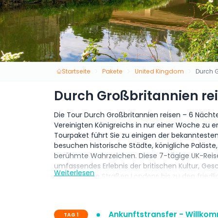
Startseite
Pakete
United Kingdom
Durch G
Durch Großbritannien rei
Die Tour Durch Großbritannien reisen – 6 Nächte
Vereinigten Königreichs in nur einer Woche zu 
Tourpaket führt Sie zu einigen der bekannteste
besuchen historische Städte, königliche Paläs
berühmte Wahrzeichen. Diese 7-tägige UK-Reisero
umfassendes Erlebnis der britischen Kultur, Ges
Weiterlesen
den belebten Straßen Londons bis zu den friedl
dieses UK-Reisepaket eine perfekte Balance zwi
Hotels, geführten Stadtrundfahrten und reibungs
das Vereinigte Königreich genießen. Egal, ob Sie
Ankunftstransfer - Willkom
TAG 1
Durch Großbritannien reisen – 6 Nächte & 7 Tage