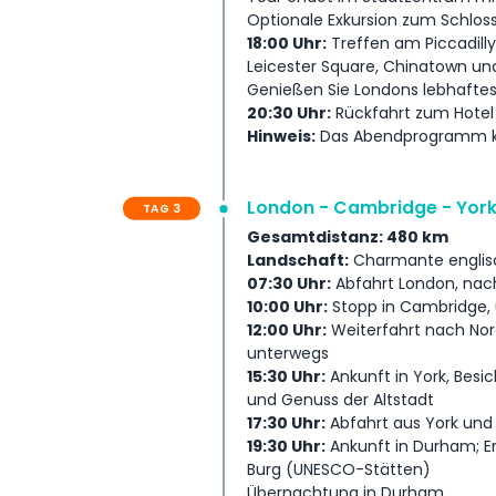
Optionale Exkursion zum Schlos
18:00 Uhr:
Treffen am Piccadill
Leicester Square, Chinatown un
Genießen Sie Londons lebhaftes
20:30 Uhr:
Rückfahrt zum Hotel
Hinweis:
Das Abendprogramm kan
London - Cambridge - Yor
TAG 3
Gesamtdistanz: 480 km
Landschaft:
Charmante englisc
07:30 Uhr:
Abfahrt London, nac
10:00 Uhr:
Stopp in Cambridge, 
12:00 Uhr:
Weiterfahrt nach Nor
unterwegs
15:30 Uhr:
Ankunft in York, Besi
und Genuss der Altstadt
17:30 Uhr:
Abfahrt aus York und 
19:30 Uhr:
Ankunft in Durham; Er
Burg (UNESCO-Stätten)
Übernachtung in Durham