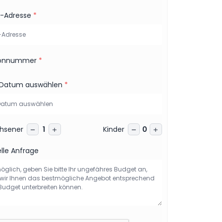
l-Adresse
*
fonnummer
*
 Datum auswählen
*
hsener
Kinder
1
0
lle Anfrage