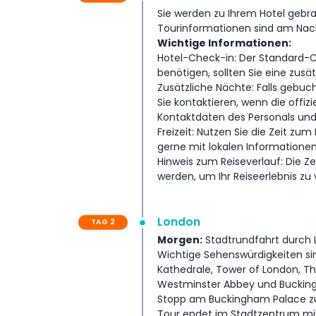
Sie werden zu Ihrem Hotel gebra
UK-Tourpakete für Reisende, die den Charme und 
Tourinformationen sind am Nach
Tagen erleben möchten.
Wichtige Informationen:
Hotel-Check-in: Der Standard-Ch
Inklusivleistungen
benötigen, sollten Sie eine zusä
Zusätzliche Nächte: Falls gebucht
Sie kontaktieren, wenn die offiz
Geschäftsbedingungen
Kontaktdaten des Personals und
Freizeit: Nutzen Sie die Zeit zu
gerne mit lokalen Informationen
Zahlungsbedingungen
Hinweis zum Reiseverlauf: Die Z
werden, um Ihr Reiseerlebnis zu 
London
TAG 2
Morgen:
Stadtrundfahrt durch 
Wichtige Sehenswürdigkeiten sind
Kathedrale, Tower of London, Th
Westminster Abbey und Buckin
Stopp am Buckingham Palace zu
Tour endet im Stadtzentrum mi