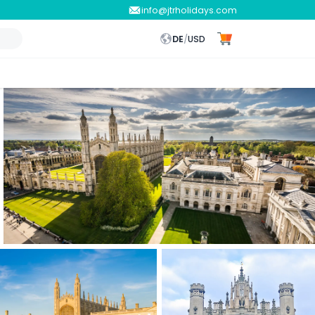
info@jtrholidays.com
DE
/
USD