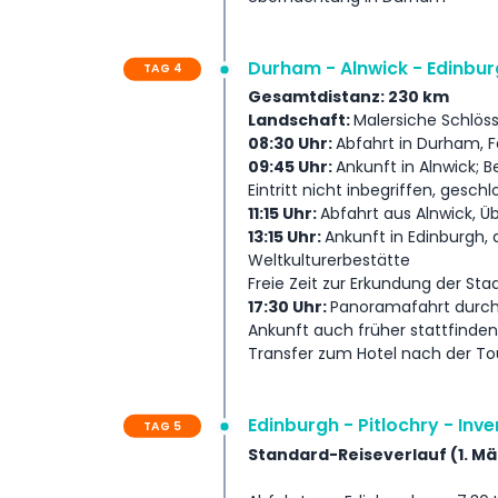
Durham - Alnwick - Edinbu
TAG 4
Gesamtdistanz: 230 km
Landschaft:
Malersiche Schlös
08:30 Uhr:
Abfahrt in Durham, F
09:45 Uhr:
Ankunft in Alnwick; 
Eintritt nicht inbegriffen, gesch
11:15 Uhr:
Abfahrt aus Alnwick, 
13:15 Uhr:
Ankunft in Edinburgh,
Weltkulturerbestätte
Freie Zeit zur Erkundung der St
17:30 Uhr:
Panoramafahrt durch d
Ankunft auch früher stattfinden
Transfer zum Hotel nach der To
Edinburgh - Pitlochry - Inv
TAG 5
Standard-Reiseverlauf (1. Mä