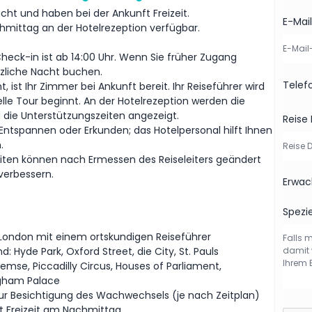
cht und haben bei der Ankunft Freizeit.
die Vielfalt des Vereinigten Königreichs in nur wenigen
E-Mai
mittag an der Hotelrezeption verfügbar.
eck-in ist ab 14:00 Uhr. Wenn Sie früher Zugang
tzliche Nacht buchen.
Tele
, ist Ihr Zimmer bei Ankunft bereit. Ihr Reiseführer wird
ielle Tour beginnt. An der Hotelrezeption werden die
 die Unterstützungszeiten angezeigt.
Reise
m Entspannen oder Erkunden; das Hotelpersonal hilft Ihnen
.
eiten können nach Ermessen des Reiseleiters geändert
verbessern.
Erwac
Spezie
London mit einem ortskundigen Reiseführer
: Hyde Park, Oxford Street, die City, St. Pauls
emse, Piccadilly Circus, Houses of Parliament,
gham Palace
r Besichtigung des Wachwechsels (je nach Zeitplan)
t Freizeit am Nachmittag