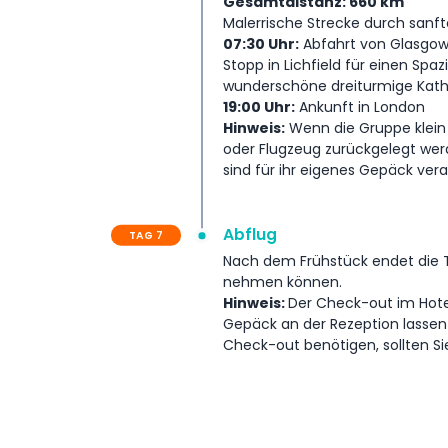
Gesamtdistanz: 660 km
Malerrische Strecke durch sanf
07:30 Uhr:
Abfahrt von Glasgow
Stopp in Lichfield für einen Spa
wunderschöne dreiturmige Kathe
19:00 Uhr:
Ankunft in London
Hinweis:
Wenn die Gruppe klein 
oder Flugzeug zurückgelegt werde
sind für ihr eigenes Gepäck ver
Abflug
TAG 7
Nach dem Frühstück endet die T
nehmen können.
Hinweis:
Der Check-out im Hotel
Gepäck an der Rezeption lassen 
Check-out benötigen, sollten Si