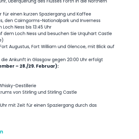
hr, Überquerung des Flusses Forth in die Northern
hr für einen kurzen Spaziergang und Kaffee
ds, den Cairngorms-Nationalpark und Inverness
Loch Ness bis 13:45 Uhr
uf dem Loch Ness und besuchen Sie Urquhart Castle
e)
Fort Augustus, Fort William und Glencoe, mit Blick auf
die Ankunft in Glasgow gegen 20:00 Uhr erfolgt
ember – 28./29. Februar):
hisky-Destillerie
ums von Stirling und Stirling Castle
Uhr mit Zeit für einen Spaziergang durch das
on