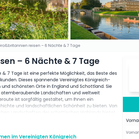
roßbritannien reisen – 6 Nächte & 7 Tage
sen – 6 Nächte & 7 Tage
 & 7 Tage ist eine perfekte Möglichkeit, das Beste des
erkunden. Dieses spannende Vereinigtes Königreich-
n und schönsten Orte in England und Schottland. Sie
te, atemberaubende Landschaften und weltweit
ute ist sorgfältig gestaltet, um Ihnen ein
chichte und landschaftlichen Schönheit zu bieten. Von
ichen Landschaften der schottischen Highlands bietet
schen Besichtigungen und Erholung. Mit komfortablen
Vorn
losen Transfers können Sie eine stressfreie Reise durch
 Geschichte, Architektur oder Natur suchen, die Tour
men im Vereinigten Königreich
 hat für jeden etwas zu bieten. Es ist eines der besten