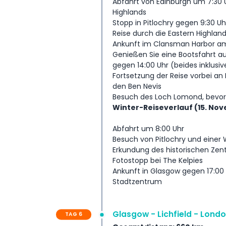
Abfahrt von Edinburgh um 7:30 U
Highlands
Stopp in Pitlochry gegen 9:30 U
Reise durch die Eastern Highlan
Ankunft im Clansman Harbor am 
Genießen Sie eine Bootsfahrt a
gegen 14:00 Uhr (beides inklusiv
Fortsetzung der Reise vorbei an 
den Ben Nevis
Besuch des Loch Lomond, bevor 
Winter-Reiseverlauf (15. Nov
Abfahrt um 8:00 Uhr
Besuch von Pitlochry und einer W
Erkundung des historischen Zentr
Fotostopp bei The Kelpies
Ankunft in Glasgow gegen 17:00 
Stadtzentrum
Glasgow - Lichfield - Lond
TAG 6