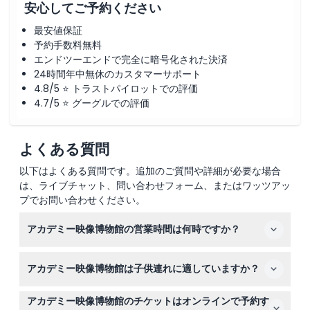
安心してご予約ください
最安値保証
予約手数料無料
エンドツーエンドで完全に暗号化された決済
24時間年中無休のカスタマーサポート
4.8/5 ⭐ トラストパイロットでの評価
4.7/5 ⭐ グーグルでの評価
よくある質問
以下はよくある質問です。追加のご質問や詳細が必要な場合
は、ライブチャット、問い合わせフォーム、またはワッツアッ
プでお問い合わせください。
アカデミー映像博物館の営業時間は何時ですか？
博物館は水曜日から月曜日の午前10時から午後6時まで営
アカデミー映像博物館は子供連れに適していますか？
業しており、火曜日は休館日です（変更される場合があり
ますので、ご予約時にご確認ください）。ミュージアムシ
はい、特別な基金により0歳から17歳までのお子様は無料
ョップとレストランは少し異なる営業時間です。
アカデミー映像博物館のチケットはオンラインで予約す
で入館できますが、18歳以上のお子様は大人料金が適用さ