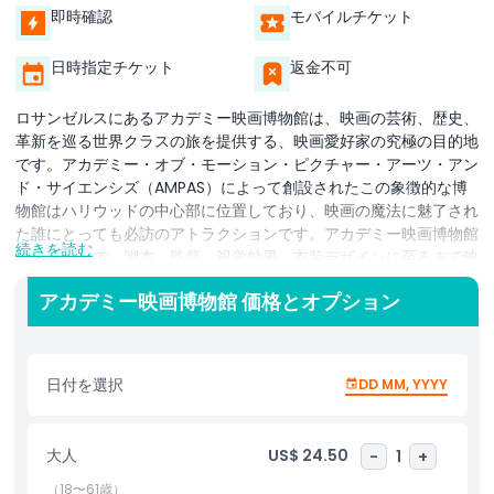
即時確認
モバイルチケット
日時指定チケット
返金不可
ロサンゼルスにあるアカデミー映画博物館は、映画の芸術、歴史、
革新を巡る世界クラスの旅を提供する、映画愛好家の究極の目的地
です。アカデミー・オブ・モーション・ピクチャー・アーツ・アン
ド・サイエンシズ（AMPAS）によって創設されたこの象徴的な博
物館はハリウッドの中心部に位置しており、映画の魔法に魅了され
た誰にとっても必訪のアトラクションです。アカデミー映画博物館
続きを読む
のチケットで、脚本、監督、視覚効果、衣装デザインに至るまで映
画製作のあらゆる側面を探る没入型かつインタラクティブな展示に
アカデミー映画博物館 価格とオプション
アクセスできます。内部に入ると、オリジナルのフィルムリール、
象徴的な衣装、ヴィンテージカメラ、ストーリーボード、希少な映
画ポスター、舞台裏のアーティファクトなど、驚くべき映画の宝物
のコレクションを発見できます。博物館のダイナミックなギャラリ
日付を選択
DD MM, YYYY
ーは古典的なハリウッドの大作から国際的な映画まで幅広く紹介
し、歴史的に称賛された映画の創造過程への洞察を提供します。見
どころにはオスカー受賞の瞬間、伝説的な監督、最先端の映画技術
大人
US$ 24.50
-
1
+
に関する展示が含まれます。映画を学ぶ学生、気軽な映画ファン、
熱烈なシネマ愛好家のいずれであっても、アカデミー映画博物館は
（18〜61歳）