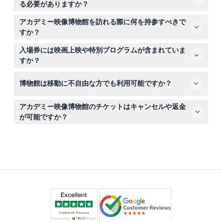
る必要がありますか？
れます。
はい、チケットはこのウェブサイトでオンライン予約とな
アカデミー映像博物館を訪れる際に何を持参すべきで
っており、購入前に空き状況を確認し、日時を選択できま
すか？
す。
有効なチケットの印刷またはスマートフォンの画面、シニ
入場券には映画上映や特別プログラムが含まれていま
ア割引対象の場合は政府発行の身分証明書をお持ちくださ
すか？
い。博物館は4階建ての展示があるため、快適な靴をおす
いいえ、一般入場券はすべてのギャラリー展覧会をカバー
すめします。
博物館は移動に不自由な方でも利用可能ですか？
しますが、映画上映、特別プログラム、ザ・オスカー・エ
クスペリエンスは含まれていません。
はい、アカデミー映像博物館は車椅子対応で、すべての来
アカデミー映像博物館のチケットはキャンセルや返金
館者が展示を楽しめるよう配慮されています。
が可能ですか？
チケットは返金不可でキャンセルもできませんので、ご予
約前に計画を確定させてください。