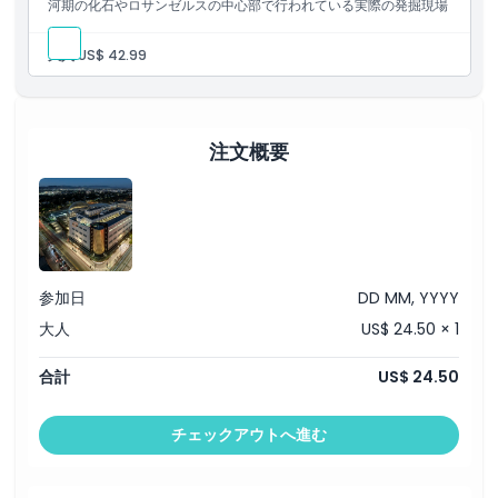
河期の化石やロサンゼルスの中心部で行われている実際の発掘現場
を発見できます。
注意事項
大人:
US$ 42.99
場所
注文概要
行き方
引換方法
キャンセルポリシー
参加日
DD MM, YYYY
大人
US$ 24.50 × 1
合計
US$ 24.50
チェックアウトへ進む