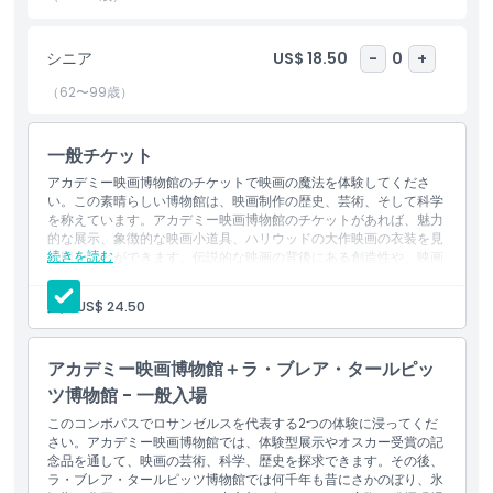
スクリーン上での物語表現の芸術に対する理解を深める魅力的で刺
激的な体験を提供します。企画展示の入れ替え、映画上映、教育プ
シニア
US$ 18.50
-
0
+
ログラムもあり、常に新しい発見があります。今日アカデミーのチ
ケットを予約して、世界有数の映画博物館のひとつでハリウッドの
（62〜99歳）
遺産に飛び込み、これまでにない形で映画の創造性、革新性、文化
的影響を体験してください。
一般チケット
アカデミー映画博物館のチケットで映画の魔法を体験してくださ
い。この素晴らしい博物館は、映画制作の歴史、芸術、そして科学
ハイライト
を称えています。アカデミー映画博物館のチケットがあれば、魅力
的な展示、象徴的な映画小道具、ハリウッドの大作映画の衣装を見
続きを読む
て回ることができます。伝説的な映画の背後にある創造性や、映画
含まれるもの
産業を形作った物語について学べます。アカデミー映画博物館のチ
ケットの予約は簡単で、映画の世界に入り込み、ユニークで忘れら
大人:
US$ 24.50
れない体験ができます。
子供／大人ポリシー
毎週火曜日は休館
アカデミー映画博物館＋ラ・ブレア・タールピッ
ツ博物館 - 一般入場
除外事項
このコンボパスでロサンゼルスを代表する2つの体験に浸ってくだ
さい。アカデミー映画博物館では、体験型展示やオスカー受賞の記
営業時間
念品を通して、映画の芸術、科学、歴史を探求できます。その後、
ラ・ブレア・タールピッツ博物館では何千年も昔にさかのぼり、氷