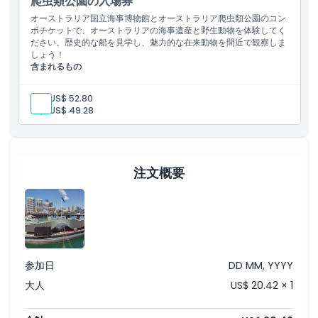
爬虫類公園の入場券
は学校休暇中毎日（到着時にチケットデスクでお問い合わせくださ
く。本日訪れて、一生の思い出を作りましょう！
オーストラリア国立海事博物館とオーストラリア爬虫類公園のコン
い）
ボチケットで、オーストラリアの海事遺産と野生動物を体験してく
含まれるもの
ださい。歴史的な船を見学し、魅力的な在来動物を間近で観察しま
アトラクションの入場
しょう！
すべて見られるチケット
含まれるもの
オーストラリア国立海事博物館の一般入場料。
ハイライト
オーストラリア爬虫類公園の一般入場料。
大人:
US$ 52.80
子供:
US$ 49.28
含まれるもの
子供／大人ポリシー
注文概要
除外事項
対象外
参加日
DD MM, YYYY
大人
US$ 20.42 × 1
営業時間