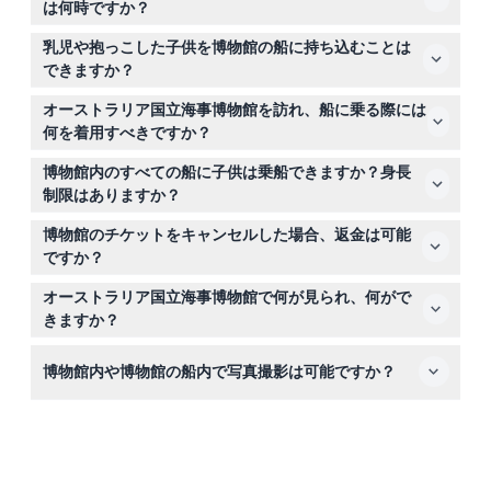
は何時ですか？
博物館は毎日午前10時から午後4時まで開館しており、最
乳児や抱っこした子供を博物館の船に持ち込むことは
後の乗船は午後3時10分です。ニューサウスウェールズ州
できますか？
の学校休暇期間中は、午前9時30分から午後5時まで開館
安全上の理由から、大人が乳児や抱っこした子供を博物館
し、最後の乗船は午後4時10分です（変更される場合があ
オーストラリア国立海事博物館を訪れ、船に乗る際には
のいかなる船にも乗せることはできません。
りますので、ご予約時にご確認ください）。
何を着用すべきですか？
覆われた平らで快適な靴を履くのが最適です。船内ではハ
博物館内のすべての船に子供は乗船できますか？身長
イヒールは許可されておらず、安全面からつま先の出た
制限はありますか？
靴、サンダル、ビーチサンダルは推奨されません。
子供はHMBエンデバーのレプリカ、潜水艦HMASオンスロ
博物館のチケットをキャンセルした場合、返金は可能
ー、一部の来訪船に乗船するには少なくとも90センチの
ですか？
身長が必要です。12歳以下の子供は全ての船に乗船する際
チケットは返金不可でキャンセルできませんので、予約し
に大人の同伴が必須です。
オーストラリア国立海事博物館で何が見られ、何がで
た日時に必ずご利用ください。
きますか？
常設ギャラリー、特別展、博物館の船、海軍駆逐艦の最上
博物館内や博物館の船内で写真撮影は可能ですか？
甲板、そして世界最速のボート「スピリット・オブ・オー
ストラリア」などのインタラクティブ展示に無制限でアク
はい、博物館内および船内での写真撮影やカメラの使用は
セスできます。
許可されていますので、ご自由に訪問の様子を撮影してく
ださい。