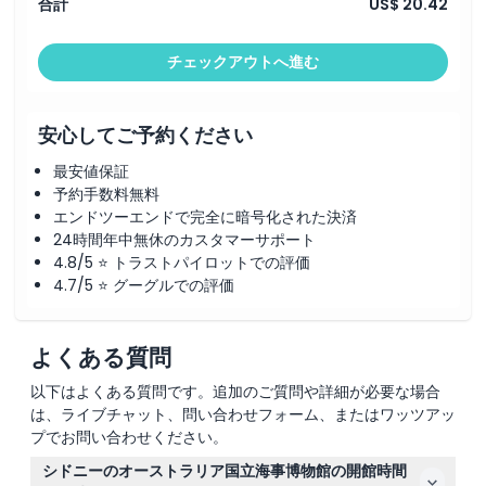
合計
US$ 20.42
注意事項
チェックアウトへ進む
場所
安心してご予約ください
服装規定
最安値保証
予約手数料無料
キャンセルポリシー
エンドツーエンドで完全に暗号化された決済
24時間年中無休のカスタマーサポート
4.8/5 ⭐ トラストパイロットでの評価
4.7/5 ⭐ グーグルでの評価
よくある質問
以下はよくある質問です。追加のご質問や詳細が必要な場合
は、ライブチャット、問い合わせフォーム、またはワッツアッ
プでお問い合わせください。
シドニーのオーストラリア国立海事博物館の開館時間