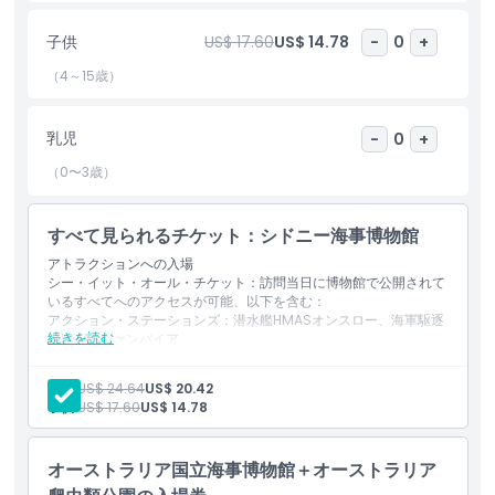
テン・クックの有名な船であるHMB エンデバー号のレプリ
カにも乗船できます。
子供
US$ 17.60
US$ 14.78
-
0
+
体験型展示：バーチャルな水中世界を含むハンズオンの展
（4～15歳）
示に没頭できます。子供から大人まで楽しめます！
海事コレクション：オーストラリアの海事遺産を紹介する
遺物、アート作品、物語に感嘆してください。
乳児
-
0
+
特別イベントとプログラム：家族向けワークショップ、講
演、季節ごとのイベントを年間を通じてお楽しみいただけ
（0〜3歳）
ます。
なぜオーストラリア国立海事博物館を訪れるのか？
すべて見られるチケット：シドニー海事博物館
歴史愛好家、冒険を求める家族、あるいはオーストラリア
アトラクションへの入場
の豊かな海事遺産に興味がある方でも、オーストラリア国
シー・イット・オール・チケット：訪問当日に博物館で公開されて
いるすべてへのアクセスが可能、以下を含む：
立海事博物館は忘れられない体験を提供します。
アクション・ステーションズ：潜水艦HMASオンスロー、海軍駆逐
博物館の世界クラスの展示と美しいウォーターフロントの
続きを読む
艦HMASヴァンパイア
ロケーションを楽しみながら、学びと娯楽を同時に味わえ
船舶：帆船ジェームズ・クレイグ（寄港時）、キャプテン・ジェー
ます。
ムズ・クックのHMBエンデバー復元船（寄港時）、ダイフケン
大人:
US$ 24.64
US$ 20.42
（新）– 1606年にオーストラリアに最初に上陸したヨーロッパ
オーストラリア国立海事博物館は毎日開館しており、公共交通機関
子供:
US$ 17.60
US$ 14.78
船。
で簡単にアクセスできます。ご家族皆でお越しください—5歳未満
常設ギャラリーおよびすべての特別展
の子供は入場無料です！
ケープ・ボウリング・グリーン灯台（利用可能時）
オーストラリア国立海事博物館＋オーストラリア
3Dシネマ（利用可能時）
オーストラリア国立海事博物館で歴史の旅に出る機会をお見逃しな
キッズ・オン・デッキ 工作アクティビティプログラム – 日曜また