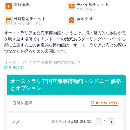
即時確認
モバイルチケット
スマホで表示
日時指定チケット
返金不可
選択した日付に有効
オーストラリア国立海事博物館へようこそ。海の魅力的な物語が息
を吹き返す場所です！シドニーの活気あるダーリングハーバー中心
部に位置するこの象徴的な博物館は、オーストラリアと海との深い
つながりを探るための玄関口です。
オーストラリア国立海事博物館の魅力は？
続きを読む
歴史的な船に乗り込み、大胆な航海の物語を発見し、海がオースト
ラリアの歴史と文化をどのように形作ってきたかを学びます。古代
オーストラリア国立海事博物館 - シドニー 価格
の先住民の水上船から現代の海軍技術まで、オーストラリア国立海
とオプション
事博物館はあらゆる人に何かを提供します。
日付を選択
DD MM, YYYY
オーストラリア国立海事博物館でできること：
大人
US$ 24.64
US$ 20.42
-
1
+
歴史的船舶の見学：潜水艦、海軍駆逐艦、さらにはキャプ