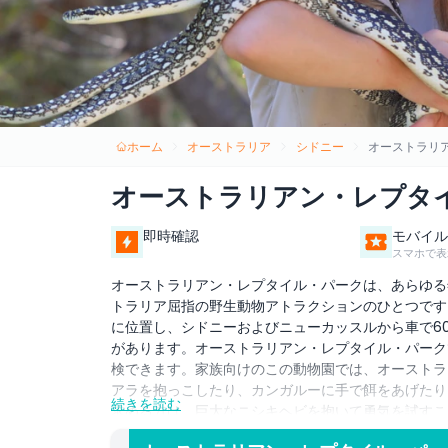
ホーム
オーストラリア
シドニー
オーストラリ
オーストラリアン・レプタ
即時確認
モバイル
スマホで表
オーストラリアン・レプタイル・パークは、あらゆる
トラリア屈指の野生動物アトラクションのひとつです
に位置し、シドニーおよびニューカッスルから車で6
があります。オーストラリアン・レプタイル・パークで
検できます。家族向けのこの動物園では、オーストラ
アラを抱っこしたり、カンガルーに手で餌をあげたり
続きを読む
求める方は、巨大なニシキヘビを抱いて勇気を試すこ
的なディンゴや魅力的な爬虫類展示でも知られており