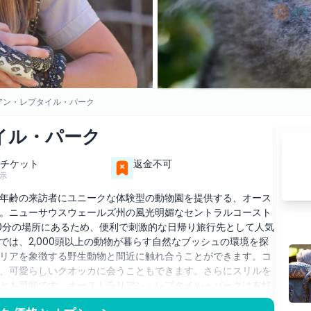
アン・レプタイル・パーク
イル・パーク
チケット
返金不可
示
年齢の来訪者にユニークな体験型の動物園を提供する、オース
。ニューサウスウェールズ州の風光明媚なセントラルコースト
0分の場所にあるため、便利で刺激的な日帰り旅行先として人気
は、2,000頭以上の動物が暮らす自然なブッシュの環境を探
リアを象徴する野生動物と間近に触れ合うことができます。コ
、可愛らしいクオッカに会うこともできます。さらにスリルを
とも可能です。オーストラリアン・レプタイル・パークは友好
、セントラルコーストで人気のある観光スポットです。この必