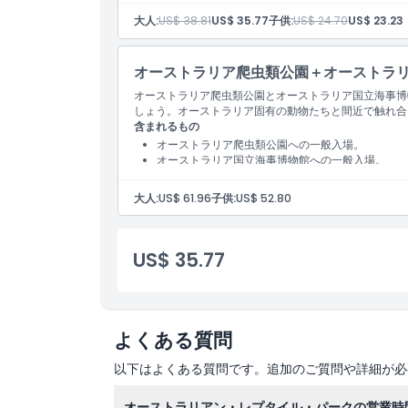
すべてのショーおよび展示へのアクセス
大人:
US$ 38.81
US$ 35.77
子供:
US$ 24.70
US$ 23.23
注意事項
英語のガイドブック
現地駐車場利用
オーストラリア爬虫類公園＋オーストラ
場所
オーストラリア爬虫類公園とオーストラリア国立海事博
しょう。オーストラリア固有の動物たちと間近で触れ合
含まれるもの
引換方法
オーストラリア爬虫類公園への一般入場。
オーストラリア国立海事博物館への一般入場。
キャンセルポリシー
大人:
US$ 61.96
子供:
US$ 52.80
US$ 35.77
よくある質問
以下はよくある質問です。追加のご質問や詳細が必
オーストラリアン・レプタイル・パークの営業時