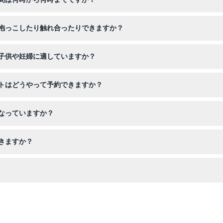
ます。クリスマスの日を除きます（変更の可能性がありますので、予約
抱っこしたり触れ合ったりできますか？
あげたり、さらにはパイソンを抱くこともでき、動物好きには素晴らし
子供や妊婦に適していますか？
の大人に適しています。妊婦さんや非常に小さな幼児には推奨されていま
トはどうやって予約できますか？
イン予約でき、ご希望の日に確実に入場できます。
なっていますか？
で、ご予約前に計画が確定していることを必ずご確認ください。
きますか？
ーベキュー設備とピクニックエリアがありますので、ご自身で食べ物を
がいるご家族に便利です。