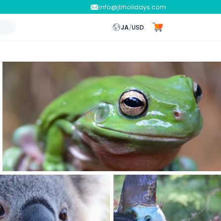
info@jtrholidays.com
JA
/
USD