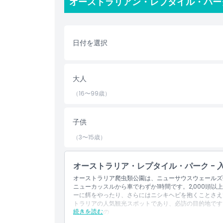
オーストラリアン・レプタイル・パー
見の野生動物パークは単なる娯楽施設ではなく、保全
も、安全でインタラクティブな形でオーストラリアの
ラリアン・レプタイル・パークへの訪問はセントラル
い体験となるでしょう。
日付を選択
ハイライト
大人
（16〜99歳）
含まれるもの
子供
子供／大人ポリシー
（3〜15歳）
除外事項
オーストラリア・レプタイル・パーク - 
オーストラリア爬虫類公園は、ニューサウスウェールズ
対象外
ニューカッスルから車でわずか1時間です。2,000頭
ーに餌をやったり、さらにはニシキヘビを抱くことさえ
トラリアの人気観光スポットであり、必訪の目的地です
営業時間
続きを読む
含まれるもの
オーストラリアンレプタイルパーク入場