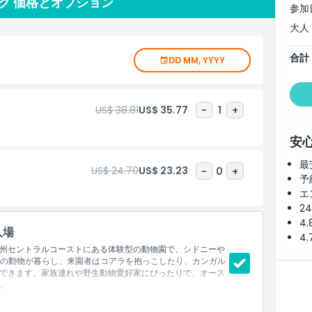
ク 価格とオプション
と教育の重要な役割も果たしています。地元の方でも観光客で
参加
素晴らしい動物たちを体験するのに最適な場所です。オースト
大人
コーストの冒険のハイライトとなり、自然とつながる忘れがた
合計
DD MM, YYYY
US$ 38.81
US$ 35.77
-
1
+
安
最
US$ 24.70
US$ 23.23
-
0
+
予
エ
2
4
入場
4
州セントラルコーストにある体験型の動物園で、シドニーや
以上の動物が暮らし、来園者はコアラを抱っこしたり、カンガル
できます。家族連れや野生動物愛好家にぴったりで、オース
。