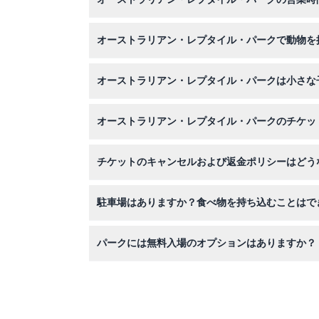
パークは毎日午前9時から午後5時まで開いてい
オーストラリアン・レプタイル・パークで動物を
はい！コアラを抱っこしたり、カンガルーに餌を
オーストラリアン・レプタイル・パークは小さな
パークは3歳から15歳の子供、および16歳以上
オーストラリアン・レプタイル・パークのチケッ
こちらのウェブサイトで簡単にチケットをオンラ
チケットのキャンセルおよび返金ポリシーはどう
チケットは返金不可でキャンセルもできませんの
駐車場はありますか？食べ物を持ち込むことはで
はい、敷地内に無料駐車場があり、また無料のバ
パークには無料入場のオプションはありますか？
3歳未満の子供は無料で入場でき、小さなお子様