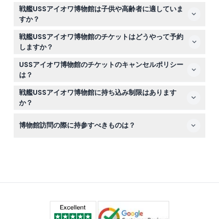
無料のツアーアプリを使ってUSSアイオワをセルフガイド
戦艦USSアイオワ博物館は子供や高齢者に適していま
で見学できます。このアプリには拡張現実（AR）、ビデ
すか？
オ、子供向けの宝探しゲームが含まれており、楽しくイン
はい、博物館は子供、青少年、大人、高齢者を含むすべて
タラクティブな体験ができます。
戦艦USSアイオワ博物館のチケットはどうやって予約
の年齢の訪問者を歓迎しています。0歳から2歳までの子
しますか？
供は無料で入館できます。
このウェブサイトを通じてオンラインで直接チケットを予
USSアイオワ博物館のチケットのキャンセルポリシー
約でき、便利で安全な取引が可能です。
は？
チケットは返金不可でキャンセルもできませんので、予約
戦艦USSアイオワ博物館に持ち込み制限はあります
の際は日時を必ずご確認ください。
か？
外部からの飲食物の持ち込みは禁止されており、ペットは
博物館訪問の際に持参すべきものは？
介助動物を除いて入館できません。
無料のツアーアプリを使うために十分に充電されたデバイ
スを持参し、船の甲板を歩くため歩きやすい靴を履いてく
ださい。