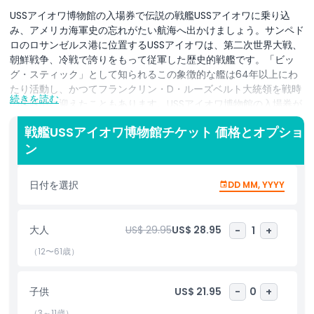
USSアイオワ博物館の入場券で伝説の戦艦USSアイオワに乗り込
み、アメリカ海軍史の忘れがたい航海へ出かけましょう。サンペド
ロのロサンゼルス港に位置するUSSアイオワは、第二次世界大戦、
朝鮮戦争、冷戦で誇りをもって従軍した歴史的戦艦です。「ビッ
グ・スティック」として知られるこの象徴的な艦は64年以上にわ
たり活動し、かつてフランクリン・D・ルーズベルト大統領を戦時
続きを読む
の作戦中に迎えたこともあります。USSアイオワ博物館の入場券が
あれば、ロサンゼルスで最も没入型かつ教育的な軍事アトラクショ
戦艦USSアイオワ博物館チケット 価格とオプショ
ンの一つに入場できます。セルフガイドツアーでこの強大な艦の内
ン
部構造を探検しましょう。かつての水兵と同じ甲板を歩き、威圧感
のある16インチ砲塔を見学し、艦長のブリッジを通り抜け、乗組員
の居住区や機関室を発見してください。博物館にはインタラクティ
日付を選択
DD MM, YYYY
ブな展示、復元された区画、艦の長い遺産と米国軍事史への貢献を
示す力強い展示が揃っています。大統領の訪問から戦時の英雄譚ま
で、USSアイオワ博物館は個人の物語、海軍技術、歴史的遺物が魅
大人
US$ 29.95
US$ 28.95
-
1
+
力的に混ざり合った展示を提供します。家族、歴史愛好家、退役軍
人、学生の誰もが、この体験を興味深く、刺激的に感じるでしょ
（12〜61歳）
う。USSアイオワ博物館の入場券があれば、海戦、アメリカの不屈
の精神、そして歴史上最も有名な戦艦の一つに乗艦した水兵たちの
子供
US$ 21.95
-
0
+
日常生活について、より深く理解できます。ロサンゼルスの中心で
この浮かぶ博物館を探検し、米海軍の遺産を称える機会をお見逃し
（3～11歳）