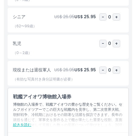
なく。
シニア
US$ 26.95
US$ 25.95
-
0
+
ハイライト
（62〜99歳）
含まれるもの
乳児
-
0
+
（0～2歳）
子供／大人ポリシー
現役または退役軍人
US$ 26.95
US$ 25.95
-
0
+
除外事項
（有効な写真付き身分証明書が必要）
営業時間
戦艦アイオワ博物館入場券
博物館の入場券で、戦艦アイオワの豊かな歴史をご覧ください。セ
ルフガイドツアーでこの巨大な戦艦内を見学し、第二次世界大戦、
注意事項
朝鮮戦争、冷戦期におけるその顕著な活躍を探訪できます。長年の
就役を通じて、軍事史を形作る上で艦が果たした重要な役割、直面
続きを読む
した課題、そして克服した数々の災害について学びましょう。2011
場所
年にパシフィック・バトルシップ・センターで退役した戦艦アイオ
ワは、訪れる人々に時代をさかのぼる体験を提供し、勇気と不屈の