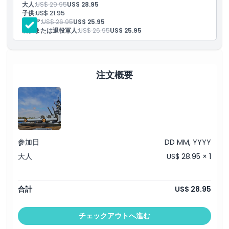
大人:
US$ 29.95
US$ 28.95
精神、冒険に満ちた物語を通じて歴史上最も有名な戦艦のひとつと
子供:
US$ 21.95
行き方
なった背景を感じさせてくれます。
シニア:
US$ 26.95
US$ 25.95
現役または退役軍人:
US$ 26.95
US$ 25.95
最終入場: 16:00
キャンセルポリシー
注文概要
参加日
DD MM, YYYY
大人
US$ 28.95 × 1
合計
US$ 28.95
チェックアウトへ進む