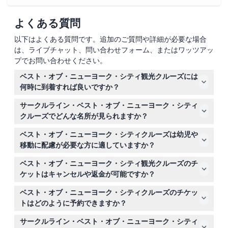
セキュリティチェックのため、予定時刻の少なくとも45〜60
分前にアクティビティ開催場所に到着するよう計画してくださ
よくある質問
い。
乗船は出発の30分前に開始し、船は予定どおりに出発しま
以下はよくある質問です。追加のご質問や詳細が必要な場合
す。
は、ライブチャット、問い合わせフォーム、またはワッツアッ
座席は先着順です。
プでお問い合わせください。
すべての船舶の1階は車椅子対応です。
船内にはカフェとフルサービスのバーがあり、サンドイッチ、
ベスト・オブ・ニューヨーク・シティ観光クルーズには
サラダ、スナックなどの出来たてメニューや、ビール、ワイ
ン、カクテルを含む温冷の飲み物を購入できます。
何時に到着すれば良いですか？
デッキでも無料Wi-Fiが利用できます。
保安検査のため、出発予定時刻の少なくとも45〜60分前
サークルライン・ベスト・オブ・ニューヨーク・シティ
利用規約
には到着するように計画してください。乗船は出発の30
クルーズでどんな名所が見られますか？
このチケットはキャンセルできません。ただし、2024年05月
分前に始まり、クルーズは時間通りに出航します（変更の
08日までいつでもご利用いただけます。
リバティ島の自由の女神像、エンパイア・ステート・ビル
可能性がありますので、ご予約時にご確認ください）。
ベスト・オブ・ニューヨーク・シティクルーズは幼児や
子供・大人ポリシー
ディング、ブルックリン橋、ワン・ワールド・トレード・
移動に配慮が必要な方に適していますか？
3歳未満の子供は無料ですが、チケット窓口で入場券の取得が
センター、ヤンキー・スタジアム、ジョージ・ワシントン
必要です。
3歳未満の子供は無料で乗船できますが、チケットは必要
橋など、130以上の名所をご覧いただけます。
ベスト・オブ・ニューヨーク・シティ観光クルーズのチ
です。車椅子対応のクルーズなので、多くの移動に配慮が
ケットはキャンセルや返金が可能ですか？
必要な方にも適しています。
チケットは返金不可・キャンセル不可のため、ご予約前に
ベスト・オブ・ニューヨーク・シティクルーズのチケッ
計画を確定していることをご確認ください。
トはどのように予約できますか？
このウェブサイト上で簡単にオンライン予約ができ、ご希
サークルライン・ベスト・オブ・ニューヨーク・シティ
望の日付と時間の空き状況も確認できます。