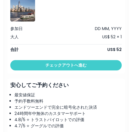
の景色を撮影する絶好のフォトチャンス。
屋内席と屋外席があり、あらゆる天候で快適に過ごせます。
ハドソン川とイースト川に沿うマンハッタン全周のクルーズコ
ースで、島全体を一周します
含まれる内容
参加日
DD MM, YYYY
クルーズ
音声ガイド
大人
US$ 52 × 1
ライブ解説
説明
合計
US$ 52
サークルラインのこの素晴らしい2.5時間の観光クルーズで、水上
からニューヨーク市のベストを見に出かけましょう。ハドソン川に
沿って航行し、マンハッタン先端を回り、イースト川を上り、有名
チェックアウトへ進む
な橋の下を通り、世界的に有名なランドマークのそばを航行しま
す。自由の女神像、ブルックリン橋、エンパイア・ステート・ビル
ディング、ワン・ワールド・トレード・センターなどを間近でご覧
いただけます。フレンドリーで知識豊富なガイドがクルーズ中に都
安心してご予約ください
市に関する楽しい事実や歴史、エピソードを共有します。屋内席で
も屋外席でも、ニューヨークのスカイラインを完璧にご覧いただけ
最安値保証
ます。リラックスしながら軽食を楽しみたい方は、船内で飲食物を
予約手数料無料
購入できます。このクルーズは混雑を避けてニューヨークを探索
し、新しい視点から街の美しさを楽しむのに最適です。訪問者、家
エンドツーエンドで完全に暗号化された決済
族、カップル、そして楽しい体験を求める地元の方にもぴったりで
24時間年中無休のカスタマーサポート
す
4.8/5 ⭐ トラストパイロットでの評価
4.7/5 ⭐ グーグルでの評価
ご注意事項