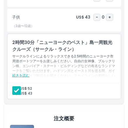
ハイライト
子供
US$ 43
-
0
+
含まれるもの
（3歳〜12歳）
子供／大人ポリシー
2時間30分「ニューヨークのベスト」島一周観光
クルーズ（サークル・ライン）
注意事項
サークルラインによるリラックスできる2.5時間のニューヨーク市
周遊ボートツアーをお楽しみください。自由の女神像、ブルックリ
ン橋、エンパイア・ステート・ビルディングなどの有名なランドマ
ークをご覧いただけます。ハドソン川とイースト川を巡る間、ガイ
場所
続きを読む
ドによるライブ解説をお聞きください。スカイラインの素晴らしい
写真を撮影でき、屋内席と屋外席の両方を楽しめます。この観光ク
ルーズは、水上からニューヨークの最高の景色を体験するのに最適
大人:
US$ 52
引換方法
です。
子供:
US$ 43
ハイライト
水上から自由の女神像、エンパイア・ステート・ビルディン
キャンセルポリシー
グ、ワン・ワールド・トレード・センターなど、ニューヨーク
市の主要ランドマークを探索します。
ライブのガイド解説でクルーズ中に楽しい事実や歴史を紹介し
注文概要
ます。
マンハッタンのスカイライン、有名な橋、ウォーターフロント