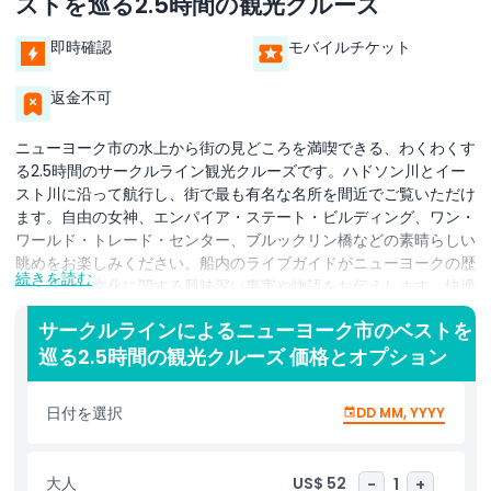
ストを巡る2.5時間の観光クルーズ
即時確認
モバイルチケット
返金不可
ニューヨーク市の水上から街の見どころを満喫できる、わくわくす
る2.5時間のサークルライン観光クルーズです。ハドソン川とイー
スト川に沿って航行し、街で最も有名な名所を間近でご覧いただけ
ます。自由の女神、エンパイア・ステート・ビルディング、ワン・
ワールド・トレード・センター、ブルックリン橋などの素晴らしい
眺めをお楽しみください。船内のライブガイドがニューヨークの歴
続きを読む
史、建築、文化に関する興味深い事実や物語をお伝えします。快適
な屋内席でくつろぐことも、屋外デッキで新鮮な風を楽しむことも
サークルラインによるニューヨーク市のベストを
できます。クルーズはマンハッタンを一周し、写真撮影の絶好の機
巡る2.5時間の観光クルーズ 価格とオプション
会がたくさんあります。初めてニューヨーク市を訪れる方も地元の
方も、このクルーズは街の美しさを新たな視点で見ることができま
す。壮観なスカイラインの景色と象徴的な名所に囲まれ、家族やカ
日付を選択
DD MM, YYYY
ップル、友人にとって完璧なアクティビティです。ゆったりとくつ
ろいで、ニューヨーク市の最高の眺めをお楽しみください。
大人
US$ 52
-
1
+