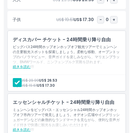
ランドマークを間近で探検したり、お好みに合わせて自由に街の魅
力を発見できるオープントップバスツアーは、忘れられない旅行の
思い出作りに最適です。
子供
US$ 19.61
US$ 17.30
-
0
+
ハイライト
ディスカバー チケット - 24時間乗り降り自由
含まれるもの
ビッグバス24時間ホップオンホップオフ観光ツアーでミュンヘン
の主要観光スポットを探索しましょう。柔軟な移動、オープントッ
プのパノラマビュー、音声ガイドを楽しみながら、マリエンプラッ
ツ、BMWワールド、ニンフェンブルク宮殿を訪れます。
子供／大人ポリシー
続きを読む
含まれる内容
24時間乗り降り自由バスチケット
オーディオガイド（ヘッドホン付き）
ピックアップ／ドロップオフ時間
大人:
US$ 29.99
US$ 26.53
グリーンラインルート
子供:
US$ 19.61
US$ 17.30
除外事項
エッセンシャルチケット - 24時間乗り降り自由
ミュンヘンをビッグバス・エッセンシャル24時間ホップオンホッ
営業時間
プオフ市内ツアーで発見しましょう。オデオン広場やイングリッシ
ュガーデンなどの象徴的なランドマークを見ながら、便利な音声ガ
イド付きで快適に観光をお楽しみいただけます。
続きを読む
含まれる内容
注意事項