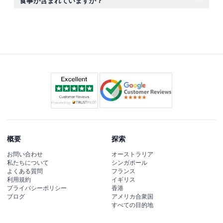
食事が含まれていますか？
はニンフェンブルク宮殿、オリンピアパーク、シュヴァー
いいえ、チケットはバスの乗車と音声解説のみが含まれて
ビングの停留所を含み、ミュンヘンの必見スポットを網羅
おり、観光施設の入場料や食事、飲み物、その他の個人的
しています。
な費用は含まれておらず、別途ご手配ください。
概要
探索
お問い合わせ
オーストラリア
私たちについて
シンガポール
よくある質問
フランス
利用規約
イギリス
プライバシーポリシー
香港
ブログ
アメリカ合衆国
すべての目的地