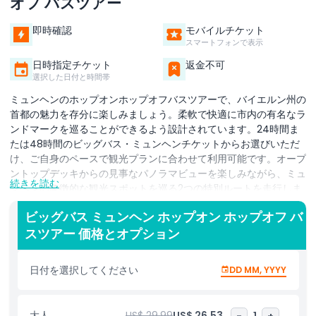
オフ バスツアー
即時確認
モバイルチケット
スマートフォンで表示
日時指定チケット
返金不可
選択した日付と時間帯
ミュンヘンのホップオンホップオフバスツアーで、バイエルン州の
首都の魅力を存分に楽しみましょう。柔軟で快適に市内の有名なラ
ンドマークを巡ることができるよう設計されています。24時間ま
たは48時間のビッグバス・ミュンヘンチケットからお選びいただ
け、ご自身のペースで観光プランに合わせて利用可能です。オープ
ントップデッキからの見事なパノラマビューを楽しみながら、ミュ
続きを読む
ンヘンの象徴的な観光スポットを巡る2つの特別ルートを走行しま
す。マリエン広場、ニンフェンブルク宮殿、オリンピアパーク、カ
ビッグバス ミュンヘン ホップオン ホップオフ バ
ールス広場シュターフスなど、必見スポットを通過し、9か国語で
スツアー 価格とオプション
提供される楽しめる事前録音の音声解説で街の歴史や文化を学べま
す。市内各地にある複数の便利な停留所では、気軽に降りて主要な
観光地を訪れたり、写真を撮ったり、歴史的な場所を探索したり、
日付を選択してください
DD MM, YYYY
地元のカフェやショッピングエリアを楽しめます。準備ができた
ら、簡単にバスに再乗車し、ストレスなくミュンヘンの市内観光を
続けられます。バスに乗ったままリラックスしたり、ミュンヘンの
大人
US$ 29.99
US$ 26.53
-
1
+