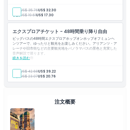
24時間乗り降り自由バスチケット
オーディオガイド（ヘッドホン付き）
大人:
US$ 35.76
US$ 32.30
グリーンラインルート
キャンセルポリシー
子供:
US$ 19.61
US$ 17.30
オレンジライン（ニンフェンブルク、オリンピアパーク、シュ
ヴァービング）
エクスプロアチケット - 48時間乗り降り自由
ビッグバスの48時間エクスプロアホップオンホップオフミュンヘ
ンツアーで、ゆったりと観光をお楽しみください。アリアンツ・ア
レーナや旧市街などの主要観光地をパノラマバスの景色と充実した
音声解説で巡ります。
続きを読む
含まれる内容
48時間乗り降り自由バスチケット
オーディオガイド（ヘッドフォン付き）
大人:
US$ 42.68
US$ 39.22
グリーンラインルート
子供:
US$ 23.07
US$ 20.76
オレンジライン（ニンフェンブルク、オリンピアパーク、シュ
ヴァービング）
注文概要