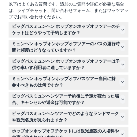
以下はよくある質問です。追加のご質問や詳細が必要な場合
は、ライブチャット、問い合わせフォーム、またはワッツアッ
プでお問い合わせください。
ビッグバスミュンヘン ホップオンホップオフツアーのチ
ケットはどうやって予約しますか？
このウェブサイトで、24時間または48時間のチケットを
ミュンヘン ホップオンホップオフツアーのバスの運行時
簡単にオンラインで予約できます。予約時にご希望のチケ
間と頻度はどうなっていますか？
ットオプションと日付を選択してください。
グリーンラインは毎日午前10時から午後4時30分まで30
ビッグバスミュンヘン ホップオンホップオフツアーは子
分間隔で運行し、オレンジラインは午前10時から午後4時
供や車いす利用者に適していますか？
まで、平日は60分間隔、週末は30分間隔で運行していま
はい、0～3歳の子供は大人1名の同行が条件で無料で乗車
す（変更される場合がありますので、予約時にご確認くだ
ミュンヘン ホップオンホップオフバスツアー当日に持
できます。15歳以上は大人料金が適用されます。バスは車
さい）。
参すべきものは何ですか？
いす対応で、移動が必要な旅行者にも適しています。
有効な電子チケット（印刷版またはモバイル）、快適な服
ビッグバスミュンヘンツアー予約後に予定が変わった場
装、天候に応じたサングラスやレインコートなどの装備を
合、キャンセルや返金は可能ですか？
お持ちください。多言語音声解説を楽しみたい場合はヘッ
チケットは払い戻し不可でキャンセルもできませんので、
ドフォンもお忘れなく！
ビッグバスミュンヘンツアーでどのようなランドマーク
計画を慎重にご検討ください。チケットは予約した日時に
や観光名所が見られますか？
ご利用いただく必要があります。
グリーンラインはマリエン広場、オペラ、シュタハウスと
ホップオンホップオフチケットには観光施設の入場料や
いった市内中心部の見どころをカバーし、オレンジライン