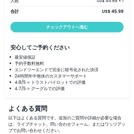
人数
US$ 45.99 × 1
合計
US$ 45.99
除外事項
チェックアウトへ進む
営業時間
安心してご予約ください
注意事項
最安値保証
予約手数料無料
場所
エンドツーエンドで完全に暗号化された決済
24時間年中無休のカスタマーサポート
引換方法
4.8/5 ⭐ トラストパイロットでの評価
4.7/5 ⭐ グーグルでの評価
キャンセルポリシー
よくある質問
以下はよくある質問です。追加のご質問や詳細が必要な場合
は、ライブチャット、問い合わせフォーム、またはワッツアッ
プでお問い合わせください。