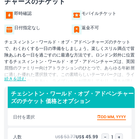
チャーズのチケット
即時確認
モバイルチケット
日付指定なし
返金不可
チェスィントン・ワールド・オブ・アドベンチャーズのチケット
で、わくわくする一日の準備をしましょう。楽しくスリル満点で冒
険あふれる一日を過ごすのに最適な方法です。ロンドン郊外に位置
するチェスィントン・ワールド・オブ・アドベンチャーズは、英国
屈指のファミリー向けアトラクションのひとつで、あらゆる年齢層
に適した優れた選択肢です。この素晴らしいテーマパークは、ライ
続きを読む
ド、動物とのふれあい、ライブショーが混在しており、誰もが楽し
めるものがあります。チェスィントン・ワールド・オブ・アドベン
チェシントン・ワールド・オブ・アドベンチャー
チャーズのチケットがあれば、スリリングなジェットコースターか
ズのチケット 価格とオプション
ら家族向けの楽しい乗り物まで、40以上のライドとアトラクショ
ンを探索できます。ヴァンパイアでスリルを味わうもよし、リバー
ラフツで水しぶきを楽しむもよし、このチケットがあればパーク内
日付を選択
DD MM, YYYY
のすべてのゾーンに入場できます。チケットには動物園の入園も含
まれており、ライオン、トラ、サルなど1,000以上の動物を見るこ
とができます。さらに、SEA LIFEセンターもあり、海の生き物を間
人数
US$ 53.77
US$ 45.99
-
1
+