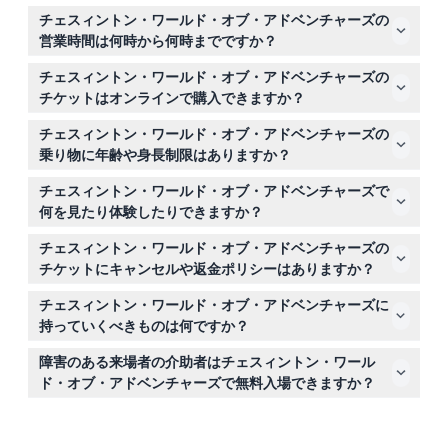
チェスィントン・ワールド・オブ・アドベンチャーズの
営業時間は何時から何時までですか？
パークは午前10時に開園し、閉園時間は季節によって通常
チェスィントン・ワールド・オブ・アドベンチャーズの
午後5時から6時の間です。訪問計画のためにオンライン
チケットはオンラインで購入できますか？
予約時に最新の営業時間を確認するのがベストです。（変
はい、こちらでオンラインでチケットを購入でき、最良の
更されることがありますので、予約時に必ずご確認くださ
チェスィントン・ワールド・オブ・アドベンチャーズの
価格で選んだ日に入場できます。事前購入を強くお勧めし
い）
乗り物に年齢や身長制限はありますか？
ます。
一部の乗り物には身長や体重の制限がありますので、特定
チェスィントン・ワールド・オブ・アドベンチャーズで
のアトラクションがグループに適しているか事前に確認す
何を見たり体験したりできますか？
ると良いでしょう。3歳未満の子供は無料で入場できます
スリリングな乗り物を楽しみ、ビッグキャットやアシカを
が、無料のチケットは必要です。
チェスィントン・ワールド・オブ・アドベンチャーズの
含む1000匹以上の動物を発見し、SEA LIFEセンターを探検
チケットにキャンセルや返金ポリシーはありますか？
し、『グラファロ』ライドやヨーロッパ初のオーバーヘッ
チケットは返金不可でキャンセルもできませんので、予約
ドトレイルなどのユニークなアトラクションを体験できま
チェスィントン・ワールド・オブ・アドベンチャーズに
前に計画を確実にしてください。
す。
持っていくべきものは何ですか？
快適な服装と適切な履物を持参してください。スナックや
障害のある来場者の介助者はチェスィントン・ワール
水も持参を検討しましょう。貴重品を保管するためのロッ
ド・オブ・アドベンチャーズで無料入場できますか？
カーは現地で5ポンドで利用可能です。
はい、障害のある来場者に同行する介助者は無料入場でき
ますが、介助者のチケットは現地で取得する必要がありま