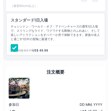
近で発見できます。家族連れにチェスィントン・ワールド・オブ・
アドベンチャーズのチケットが人気なのは、一日中まるごと楽しめ
（身長90cm以上）
るからです。ワイルド・アジア、ドラゴンの国、フォービドゥン・
キングダムといったテーマランドを散策できます。各エリアはそれ
スタンダード1日入場
ぞれ独自の魅力と魔法のような体験をもたらします。チェスィント
ン・ワールド・オブ・アドベンチャーズのチケットには、日替わり
チェシントン・ワールド・オブ・アドベンチャーズの通常1日入場
で、スリリングなライド、ワクワクする動物とのふれあい、そして
のライブショー、キャラクターとの対面、季節ごとのイベントへの
楽しいアトラクションをすべて一か所で体験できます。家族や友人
アクセスも含まれており、訪れるたびに特別な体験になります。ロ
と過ごす1日中の冒険に最適です。
ンドンや周辺エリアを訪れるなら、チェスィントン・ワールド・オ
ブ・アドベンチャーズのチケットは都市を離れて自然や動物、アト
人数:
US$ 53.77
US$ 45.99
ラクションに囲まれた一日を過ごすのに最適です。電車や車で簡単
にアクセスでき、家族や友人と何時間も思い出を作ることができま
す。
注文概要
ハイライト
含まれるもの
参加日
DD MM, YYYY
子供／大人ポリシー