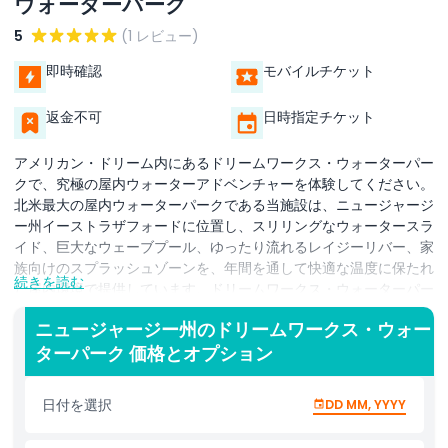
ウォーターパーク
5
(1 レビュー)
即時確認
モバイルチケット
返金不可
日時指定チケット
アメリカン・ドリーム内にあるドリームワークス・ウォーターパー
クで、究極の屋内ウォーターアドベンチャーを体験してください。
北米最大の屋内ウォーターパークである当施設は、ニュージャージ
ー州イーストラザフォードに位置し、スリリングなウォータースラ
イド、巨大なウェーブプール、ゆったり流れるレイジーリバー、家
族向けのスプラッシュゾーンを、年間を通して快適な温度に保たれ
続きを読む
た屋内環境で提供しています。ドリームワークス・ウォーターパー
クのチケットがあれば、『シュレック』『マダガスカル』『カンフ
ニュージャージー州のドリームワークス・ウォー
ー・パンダ』などの人気アニメ映画にインスパイアされた40以上
ターパーク 価格とオプション
のウォーターアトラクションを楽しめます。記録的なウォータース
ライドを疾走するスリル好きの方も、子どもが遊んでいる間にリラ
ックスしたい親御さんも、誰でも楽しめるアトラクションが揃って
日付を選択
DD MM, YYYY
います。当パークは誕生日パーティーやグループイベント、家族で
の楽しいお出かけにも最適です。アメリカン・ドリームのエンター