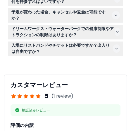
何を持参すればよいですか？
隣で食べ物や飲み物を購入する計画をしてください。ロッ
水着、タオル、日焼け止め、必要な水泳用具をお持ちくだ
カーは無料での提供はなく、荷物の保管にはレンタルが必
予定が変わった場合、キャンセルや返金は可能です
さい。荷物預かり施設はないため、荷物は軽めにするか、
要です。
か？
レンタルロッカーを利用して持ち物を保管してください。
ドリームワークス・ウォーターパークのチケットは返金不
ドリームワークス・ウォーターパークでの健康制限やア
可で、いかなる理由でもキャンセルできませんので、予約
トラクションの制限はありますか？
前に日程を確実にご確認ください。
妊娠中の方、最近手術を受けた方、心臓疾患、てんかん、
入場にリストバンドやチケットは必要ですか？出入り
その他特定の健康問題をお持ちの方はアトラクションの利
は自由ですか？
用を避けることをお勧めします。また、安全のために一部
はい、すべてのゲストは有効なリストバンドまたは入場ス
のアトラクションには身長・体重制限があります。
タンプを持っている必要があり、これらの譲渡や共有は禁
止されています。リストバンドやスタンプを保持していれ
ば再入場は可能です。
カスタマーレビュー
5
(1 review)
検証済みレビュー
評価の内訳