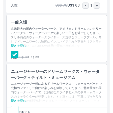
テインメント複合施設内に便利に位置するドリームワークス・ウォ
人数
US$ 70
US$ 63
-
1
+
ーターパークは、日常からの完璧な逃避先です。今すぐドリームワ
ークス・ウォーターパークのチケットを購入して、興奮と笑い、そ
して忘れられない思い出に満ちた世界へ飛び込みましょう。
一般入場
北米最大の屋内ウォーターパーク、アメリカンドリーム内のドリー
ムワークス・ウォーターパークで楽しい一日をお過ごしください。
ハイライト
スリル満点のウォータースライダー、大規模なウェーブプール、そ
してドリームワークス映画にインスパイアされた家族向けアトラク
続きを読む
ションが揃い、あらゆる年齢層に最適な目的地です。
含まれるもの
含まれるもの
入場先：ドリームワークス・ウォーターパーク
人数:
US$ 70
US$ 63
ベビーチェンジングステーション
子供／大人ポリシー
ファミリートイレ
充電ステーション付きラウンジエリア
ニュージャージーのドリームワークス・ウォータ
ーパーク＋ティルト・ミュージアム
除外事項
ニュージャージー州にあるドリームワークス・ウォーターパークで
究極のファミリー向けの楽しみを体験してください。北米最大の屋
対象外
内ウォーターパークで、記録的なスライドと人気のドリームワーク
スのキャラクターが登場します。すぐ近くには、写真にぴったりな
続きを読む
目を奪う3Dの錯覚体験ができるユニークなアートスポット、ティ
ルト・ミュージアムもあります。このエキサイティングな組み合わ
営業時間
せは、家族連れやスリルを求める人々にとって、ニュージャージー
人数:
US$ 104