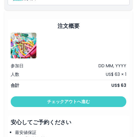
州での人気アクティビティのひとつです。
注意事項
注文概要
場所
行き方
引換方法
参加日
DD MM, YYYY
人数
US$ 63 × 1
キャンセルポリシー
合計
US$ 63
チェックアウトへ進む
安心してご予約ください
最安値保証