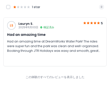
1 star
0
5
Lauryn S.
LS
2025年11月03日
検証済み
Had an amazing time
Had an amazing time at DreamWorks Water Park! The rides
were super fun and the park was clean and well-organized.
Booking through JTR Holidays was easy and smooth, great
service. Highly recommend both the park and JTR Holidays!
この体験のすべてのレビューを表示しました