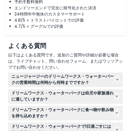
予約手数料無料
エンドツーエンドで完全に暗号化された決済
24時間年中無休のカスタマーサポート
4.8/5 ⭐ トラストパイロットでの評価
4.7/5 ⭐ グーグルでの評価
よくある質問
以下はよくある質問です。追加のご質問や詳細が必要な場合
は、ライブチャット、問い合わせフォーム、またはワッツアッ
プでお問い合わせください。
ニュージャージーのドリームワークス・ウォーターパー
クの営業時間は何時から何時までですか？
ドリームワークス・ウォーターパークの営業時間は曜日に
ドリームワークス・ウォーターパークは幼児や家族連れ
よって異なり、一般的には午前遅くから夕方早くまでで
に適していますか？
す。営業時間は変更されることがあるため、正確な時間は
はい、家族連れに最適です！0〜2歳の子供は無料で入場
当ウェブサイトでのオンライン予約時にご確認ください
ドリームワークス・ウォーターパークに食べ物や飲み物
できますが、0〜13歳の子供は全員、有料の大人の同伴が
（変更される場合がありますので、予約時にご確認くださ
を持ち込めますか？
必要です。アトラクションには身長や体重制限があります
い）。
持ち込みの食べ物や飲み物は含まれておらず、通常パーク
ので、事前に条件を確認してください。
ドリームワークス・ウォーターパークで1日過ごすには
内への持ち込みは許可されていませんので、現地または近