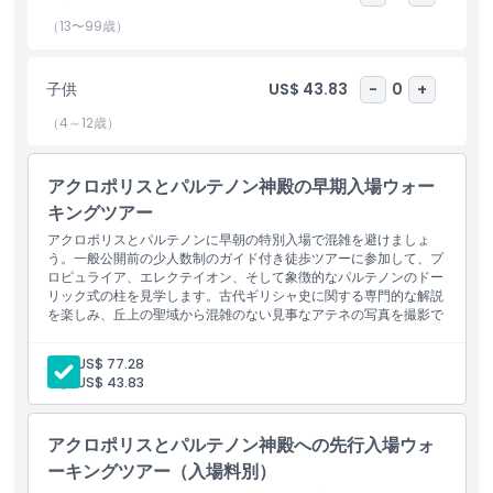
い。アクロポリスとパルテノンを忘れられない少人数での親密な探
訪で、アテネの魅力を存分に体験してください。
（13〜99歳）
子供
US$ 43.83
-
0
+
ハイライト
（4～12歳）
含まれるもの
アクロポリスとパルテノン神殿の早期入場ウォー
キングツアー
子供／大人ポリシー
アクロポリスとパルテノンに早朝の特別入場で混雑を避けましょ
う。一般公開前の少人数制のガイド付き徒歩ツアーに参加して、プ
ロピュライア、エレクテイオン、そして象徴的なパルテノンのドー
注意事項
リック式の柱を見学します。古代ギリシャ史に関する専門的な解説
を楽しみ、丘上の聖域から混雑のない見事なアテネの写真を撮影で
きます。
キャンセルポリシー
大人:
US$ 77.28
子供:
US$ 43.83
アクロポリスとパルテノン神殿への先行入場ウォ
ーキングツアー（入場料別）