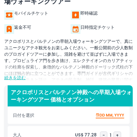
場ウォーキングツアー
モバイルチケット
即時確認
返金不可
日時指定チケット
アクロポリスとパルテノンの早朝入場ウォーキングツアーで、真に
ユニークなアテネ観光をお楽しみください。一般公開前の少人数制
のプロガイドツアーに参加し、混雑を避けて並ばずに入場できま
す。プロピュライア門を歩き抜け、エレクテイオンのカリアティッ
ドの柱廊を探索し、象徴的なパルテノン神殿のドーリック式柱の下
にほぼ独占的に立つことができます。専門ガイドが古代ギリシャの
続きを読む
歴史を生き生きと語り、アテネの民主制、神話、建築の驚異に関す
る裏話を共有します。早朝の光が大理石の彫刻を照らし、アテネの
アクロポリスとパルテノン神殿への早期入場ウォ
スカイラインのパノラマが広がる中、通常の混雑を気にせず見事な
ーキングツアー 価格とオプション
写真を撮影できます。この限定の開園前ウォーキングツアーは、歴
史愛好家、文化志向の旅行者、写真愛好家など、混雑を避けた体験
を求める方に最適です。今すぐ並ばず入場できるアクロポリス入場
日付を選択
DD MM, YYYY
券を確保し、包括的なガイドツアーで古典ギリシャを深く掘り下げ
ましょう。丘上の聖域の神話的起源からユネスコ世界遺産に至るま
で、この時代を超えた名所のあらゆる隠れた詳細を発見してくださ
大人
US$ 77.28
-
1
+