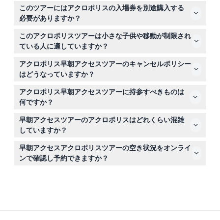
ツアーは通常朝の8時15分頃に始まり、一般のお客様が到
このツアーにはアクロポリスの入場券を別途購入する
着する前にアクロポリスを探索できます。正確な開始時間
必要がありますか？
はオンライン予約時にご確認いただけます。
入場券なしのツアーオプションを選択した場合は、ツアー
このアクロポリスツアーは小さな子供や移動が制限され
当日までにグループと一緒に入場できるようアクロポリス
ている人に適していますか？
のチケットを別途購入してください。
4歳未満の子供は無料で参加できます。ただし、アクロポ
アクロポリス早朝アクセスツアーのキャンセルポリシー
リスは不整地や階段を歩くため、移動に制限がある方には
はどうなっていますか？
難しい場合があります。
このツアーのチケットは返金不可でいかなる事情でもキャ
アクロポリス早朝アクセスツアーに持参すべきものは
ンセルできませんので、ご予約の際は予定をよくご確認く
何ですか？
ださい。
快適な歩きやすい靴を履き、日焼け止めや帽子を持ち、水
早朝アクセスツアーのアクロポリスはどれくらい混雑
も携帯してください。このツアーは野外の歴史的な場所を
していますか？
歩くためです。
早朝アクセスツアーでは、混雑が少なく涼しい気温でアク
早朝アクセスアクロポリスツアーの空き状況をオンライ
ロポリスを訪れることができ、より静かで快適な体験がで
ンで確認し予約できますか？
きます。
はい、このウェブサイトのオンライン予約プロセスを通じ
て空き状況を簡単に確認し、安全にご予約いただけます。