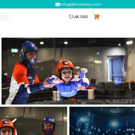
info@jtrholidays.com
JA
/
USD