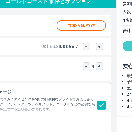
 - ゴールドコースト 価格とオプション
参加
人数
4名
DD MM, YYYY
合計
US$ 69.81
US$ 55.71
-
1
+
安
-
4
+
最
予
エ
ケージ
2
内スカイダイビングを2回の刺激的なフライトでお楽しみく
4
グ、フライトスーツ、ヘルメット、ゴーグルなどの必要な装
4
を記念する証明書が含まれます。