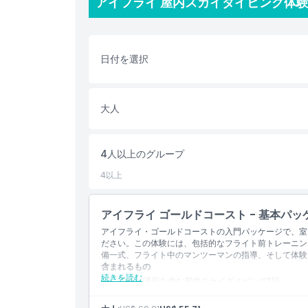
アイフライ 屋内スカイダイビング体験
ハイライト
日付を選択
含まれるもの
大人
子供／大人ポリシー
除外事項
4人以上のグループ
4以上
対象外
アイフライ ゴールドコースト - 基本パッ
営業時間
アイフライ・ゴールドコーストの入門パッケージで、室
ださい。この体験には、包括的なフライト前トレーニン
備一式、フライト中のマンツーマンの指導、そして体験
含まれるもの
注意事項
続きを読む
装備と講習を含む屋内スカイダイビング2回。