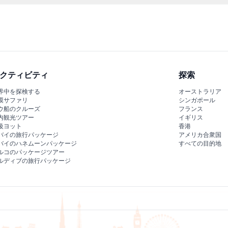
件がある場合はおすすめしません。また、到着時に飲酒していると入場
クティビティ
探索
界中を探検する
オーストラリア
漠サファリ
シンガポール
ウ船のクルーズ
フランス
内観光ツアー
イギリス
級ヨット
香港
バイの旅行パッケージ
アメリカ合衆国
バイのハネムーンパッケージ
すべての目的地
ルコのパッケージツアー
ルディブの旅行パッケージ