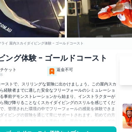
フライ 屋内スカイダイビング体験 - ゴールドコースト
ビング体験 - ゴールドコースト
チケット
返金不可
示
コーストで、スリリングな冒険に出かけましょう。この屋内スカ
ら経験者までに適した安全なフリーフォールのシミュレーショ
る事前デモンストレーションから始まり、インストラクターが
ら飛び降りることなくスカイダイビングのスリルを感じてくだ
で、管理された環境の中でフリーフォールの感覚を体験できま
ダイビングの冒険を通じて常にサポートされます。初めての方
します。今すぐフライトを予約して、屋内スカイダイビングの