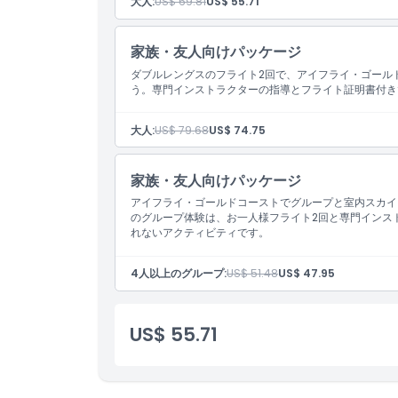
出発／到着地点
大人:
US$ 69.81
US$ 55.71
家族・友人向けパッケージ
場所
ダブルレングスのフライト2回で、アイフライ・ゴール
う。専門インストラクターの指導とフライト証明書付き
利用規約
大人:
US$ 79.68
US$ 74.75
キャンセルポリシー
家族・友人向けパッケージ
アイフライ・ゴールドコーストでグループと室内スカイ
のグループ体験は、お一人様フライト2回と専門インス
れないアクティビティです。
4人以上のグループ:
US$ 51.48
US$ 47.95
US$ 55.71