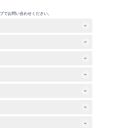
プでお問い合わせください。
イトは約50秒で、飛行機から飛び降りることな
重と身長の制限があり、高血圧やてんかんなどの
後6時30分に営業しています（変更の可能性あり。
間を選択できます。
返金を選べます。
な持ち物は不要です。