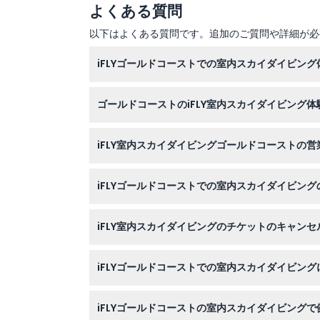
よくある質問
以下はよくある質問です。追加のご質問や詳細が必
iFLYゴールドコーストでの室内スカイダイビン
ガラス製の風洞内で空気のクッションに浮かび、
ゴールドコーストのiFLY室内スカイダイビング
く自由落下のスリルを味わえます。
参加者は最低3歳で、18歳未満の場合は保護者
iFLY室内スカイダイビングゴールドコーストの営
特定の健康状態の方には適していません。
施設は月～金曜は午前9時30分〜午後6時30分
iFLYゴールドコーストでの室内スカイダイビン
予約時にご確認ください）。
このウェブサイトからオンラインで簡単に予約で
iFLY室内スカイダイビングのチケットのキャン
チケットは返金不可でキャンセルできません。悪
iFLYゴールドコーストでの室内スカイダイビン
動きやすい服装とつま先の覆われた靴を着用して
iFLYゴールドコーストの室内スカイダイビング