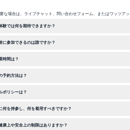
要な場合は、ライブチャット、問い合わせフォーム、またはワッツアッ
グ体験では何を期待できますか？
飛行技術を教える資格を持つインストラクターが案内します。1回のフラ
体験に参加できるのは誰ですか？
または親が同伴し、免責同意書に署名する必要があります。安全のため体
業時間は？
、土日曜は午前9時〜午後6時30分、学校および祝日は午前8時30分〜午
グの予約方法は？
きます。予約時にリアルタイムの空き状況を確認し、ご希望の日付と時
セルポリシーは？
天候や予期しない事態で運営側がキャンセルした場合は、予約の変更か
グに何を持参し、何を着用すべきですか？
ください。ヘルメットとフライトスーツは会場で提供されるため、特別
で健康上や安全上の制限はありますか？