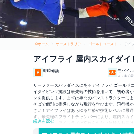
ホーム
オーストラリア
ゴールドコースト
アイ
アイフライ 屋内スカイダイ
即時確認
モバイル
スマホで表
サーファーズパラダイスにあるアイフライ ゴールド
イダイビング施設は最先端の技術を用いて、初心者か
ンを提供します。まずは専門のインストラクターによ
そばで個別に指導しながら飛行を学びます。飛行機か
さい！アイフライはあらゆる年齢や技術レベルに最適
す。最先端のフライトチャンバーにより、屋内スカイ
続きを読む
も経験者も、アイフライは忘れられない体験をお届け
興奮を発見してください。