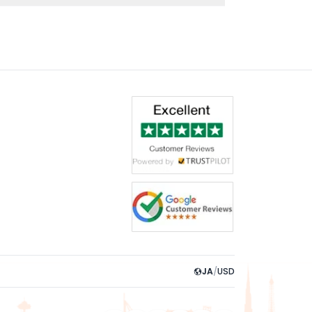
を拒否され、返金もありません。
JA
/
USD