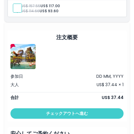
シンガポール動物園、リバー・ワンダーズ、ナイトサファリ、
大人:
US$ 157.55
US$ 117.00
バードパラダイスへの入場
子供:
US$ 114.66
US$ 93.60
ナイトサファリ訪問後、7日以内に柔軟に入場可
利便性のための日付指定なしチケット
海外からの訪問者のみ有効
ナイトサファリは事前登録が必要（最初に訪問する必要があり
ます）
注文概要
参加日
DD MM, YYYY
大人
US$ 37.44 × 1
合計
US$ 37.44
チェックアウトへ進む
安心してご予約ください