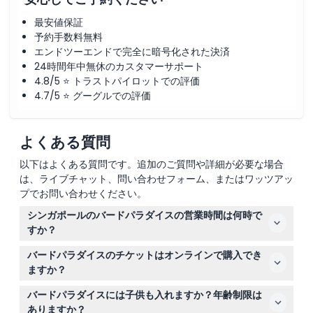
最安値保証
予約手数料無料
エンドツーエンドで完全に暗号化された決済
24時間年中無休のカスタマーサポート
4.8/5 ⭐ トラストパイロットでの評価
4.7/5 ⭐ グーグルでの評価
よくある質問
以下はよくある質問です。追加のご質問や詳細が必要な場合
は、ライブチャット、問い合わせフォーム、またはワッツアッ
プでお問い合わせください。
シンガポールのバードパラダイスの営業時間は何時で
すか？
バードパラダイスは毎日午前9時から午後6時まで営業し
バードパラダイスのチケットはオンラインで購入でき
ており、最終入場は午後5時までです（変更の可能性があ
ますか？
りますので、予約時にご確認ください）。
はい、当サイトで簡単にバードパラダイスのチケットをオ
バードパラダイスには子供も入れますか？年齢制限は
ンライン予約できます。地元住民向けの割引も利用可能な
ありますか？