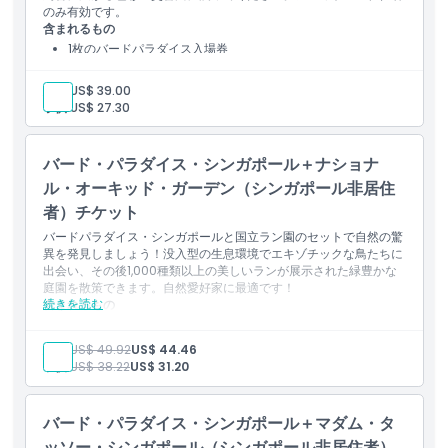
追加アドオン
のみ有効です。
含まれるもの
1枚のバードパラダイス入場券
営業時間
大人:
US$ 39.00
子供:
US$ 27.30
注意事項
バード・パラダイス・シンガポール＋ナショナ
場所
ル・オーキッド・ガーデン（シンガポール非居住
者）チケット
行き方
バードパラダイス・シンガポールと国立ラン園のセットで自然の驚
異を発見しましょう！没入型の生息環境でエキゾチックな鳥たちに
出会い、その後1,000種類以上の美しいランが展示された緑豊かな
庭園を散策できます。自然愛好家に最適です！
キャンセルポリシー
続きを読む
含まれるもの
没入型ウォークイン鳥舎にアクセスできる、シンガポールのバ
ードパラダイスへの入場
大人:
US$ 49.92
US$ 44.46
1,000以上の蘭の種と交配種が見られる国立蘭園への入場
子供:
US$ 38.22
US$ 31.20
野生動物と植物の美しさが融合した自然あふれる体験
バード・パラダイス・シンガポール＋マダム・タ
ッソー・シンガポール（シンガポール非居住者）