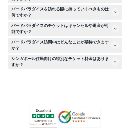
ことが多いです。
0歳から2歳までの子供は無料で入場できますが、13歳未
バードパラダイスを訪れる際に持っていくべきものは
満の子供は常に有料の大人の同伴が必要です。
何ですか？
歩きやすい靴、水分を持参し、鳥たちを驚かせる強い香水
バードパラダイスのチケットはキャンセルや返金が可
は避けてください。
能ですか？
バードパラダイスのチケットは返金不可・キャンセル不可
バードパラダイス訪問中はどんなことが期待できます
ですので、予約日時をよく確認してから購入してくださ
か？
い。
8つのテーマ別の大型鳥類飼育場で400種以上、3,500羽
シンガポール住民向けの特別なチケット料金はありま
以上の鳥をご覧いただけます。また、毎日トレーナーによ
すか？
るバードショーもお楽しみいただけます。
はい、シンガポール市民、永住者、および特定のパス保持
者には割引チケットが適用されますので、オンライン予約
時に割引情報をご確認ください。