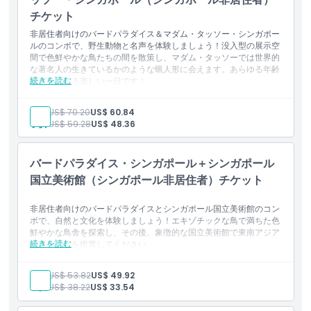
チケット
非居住者向けのバードパラダイス＆マダム・タッソー・シンガポー
ルのコンボで、野生動物と名声を体験しましょう！没入型の展示空
間で色鮮やかな鳥たちの間を散策し、マダム・タッソーでは世界的
な著名人の生きているかのような蝋人形に会えます。あらゆる年齢
続きを読む
層が楽しめる楽しい一日です！
含まれるもの
シンガポール・バードパラダイスへの入場（テーマ別のウォー
大人:
US$ 70.20
US$ 60.84
クスルー型鳥類展示へのアクセスを含む）
子供:
US$ 59.28
US$ 48.36
マダム・タッソー・シンガポールへの入場（蝋人形、ボートラ
イドおよび4D体験を含む）
シンガポール在住者以外の方のみ有効
バードパラダイス・シンガポール＋シンガポール
国立美術館（シンガポール非居住者）チケット
非居住者向けのバードパラダイスとシンガポール国立美術館のコン
ボで、自然と文化を体験しましょう！エキゾチックな鳥で満ちた色
鮮やかな鳥舎を探索し、その後、象徴的な国立美術館で東南アジア
続きを読む
美術の名作を鑑賞してください。
含まれるもの
バードパラダイス・シンガポールへの入場（没入型のウォーク
大人:
US$ 53.82
US$ 49.92
イン式鳥類展示へのアクセスを含む）
子供:
US$ 38.22
US$ 33.54
東南アジアおよびシンガポールの美術を展示するシンガポール
国立ギャラリーへの入場