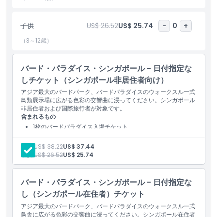
前10時と午後4時に上演される「空の王者」、バード・アンフィシ
アターで午前11時と午後3時に上演される「ハイフライヤーズ」を
子供
US$ 26.52
US$ 25.74
-
0
+
お楽しみください。フラミンゴ湖や高さ30メートルの滝がある圧
巻の滝型展示、そしてオウムやペリカン、アヒルに餌を与えられる
（3～12歳）
インタラクティブなエリアなどの名所も訪れてください。バードパ
ラダイス・シンガポールのチケットをオンラインで予約し、世界中
のエキゾチックな鳥たちと間近で触れ合える忘れられない体験をお
バード・パラダイス・シンガポール - 日付指定な
楽しみください。
しチケット（シンガポール非居住者向け）
アジア最大のバードパーク、バードパラダイスのウォークスルー式
鳥類展示場に広がる色彩の交響曲に浸ってください。シンガポール
非居住者および国際旅行者が対象です。
ハイライト
含まれるもの
1枚のバードパラダイス入場チケット
含まれるもの
大人:
US$ 38.22
US$ 37.44
子供:
US$ 26.52
US$ 25.74
子供／大人ポリシー
バード・パラダイス・シンガポール - 日付指定な
除外事項
し（シンガポール在住者）チケット
アジア最大のバードパーク、バードパラダイスのウォークスルー式
鳥舎に広がる色彩の交響曲に浸ってください。シンガポール在住者