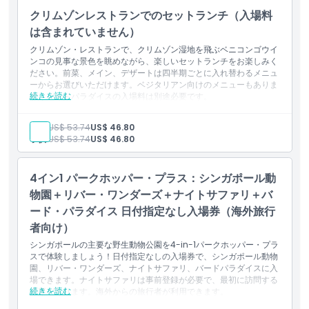
このコンボはシンガポール非居住者のみ有効
クリムゾンレストランでのセットランチ（入場料
は含まれていません）
クリムゾン・レストランで、クリムゾン湿地を飛ぶベニコンゴウイ
ンコの見事な景色を眺めながら、楽しいセットランチをお楽しみく
ださい。前菜、メイン、デザートは四半期ごとに入れ替わるメニュ
ーからお選びいただけます。ベジタリアン向けのメニューもありま
続きを読む
す。バードパラダイスの入場料は別途必要です。
含まれるもの
景観の美しいクリムゾン湿地を望むクリムゾンレストランでの
大人:
US$ 53.74
US$ 46.80
セットランチ
子供:
US$ 53.74
US$ 46.80
季節のメニューから前菜、メインコース、デザートを選択
ベジタリアンメニューあり
メニューは豚肉・ラード不使用
4イン1 パークホッパー・プラス：シンガポール動
バードパラダイスの入場料は含まれておらず、別途購入が必要
です
物園＋リバー・ワンダーズ＋ナイトサファリ＋バ
ード・パラダイス 日付指定なし入場券（海外旅行
者向け）
シンガポールの主要な野生動物公園を4-in-1パークホッパー・プラ
スで体験しましょう！日付指定なしの入場券で、シンガポール動物
園、リバー・ワンダーズ、ナイトサファリ、バードパラダイスに入
場できます。ナイトサファリは事前登録が必要で、最初に訪問する
続きを読む
必要があります。海外からの旅行者が利用できます。
含まれる内容