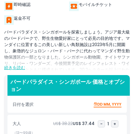
即時確認
モバイルチケット
返金不可
バードパラダイス・シンガポールを探索しましょう。アジア最大級
のバードパークで、野生生物愛好家にとって必見の目的地です。マ
ンダイに位置するこの美しい新しい鳥類施設は2023年5月に開園
し、象徴的なジュロン・バード・パークに代わってマンダイ野生動
物保護区の一部となりました。シンガポール動物園、ナイトサファ
リ、リバー・ワンダーズ、今後開業予定のレインフォレスト・ワイ
続きを読む
ルドパークとともに構成されています。20.2ヘクタール以上にわた
って広がるバードパラダイスは、400種以上、5,000羽を超える鳥
バードパラダイス・シンガポール 価格とオプシ
たちの生息地であり、多くは絶滅危惧種や稀少種です。南米の鬱蒼
ョン
とした熱帯雨林から淡水湿地帯まで、自然の生息地を再現した美し
く設計されたウォークイン式の鳥類展示施設を巡り、鳥たちの自然
な行動を観察してください。開けた空間で鮮やかな群れが頭上を舞
日付を選択
DD MM, YYYY
う忘れられない瞬間を捉えたり、風光明媚なハイキングコースや環
境に優しい電動トラムでパノラマビューをゆったりと楽しんだりで
きます。
大人
US$ 38.22
US$ 37.44
-
1
+
世界水準のバードショーもお見逃しなく。ホークス・アリーナで午
（13〜99歳）