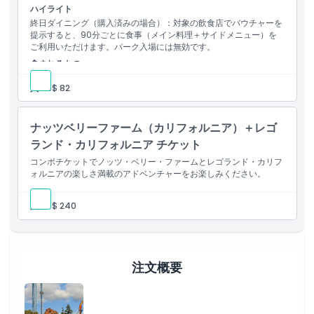
終日ダイニング（購入時）：参加店舗でバウチャーを提示する
ハイライト
引換方法
と、90分ごとに食事（メイン＋サイド）をご利用いただけま
終日ダイニング（購入済みの場合）：対象の飲食店でバウチャーを
す。
提示すると、90分ごとに食事（メイン料理＋サイドメニュー）を
終日ドリンク（購入時）：参加する飲食店またはリフィル場所
ご利用いただけます。パーク入場には無効です。
でバウチャーを提示して記念ボトルを受け取り、15分ごとにリ
キャンセルポリシー
含まれるもの
フィル可能です。
オールデイダイニング（購入済みの場合）：参加レストランでバウ
人:
US$ 82
チャーを提示すると、90分ごとに食事（メイン＋サイド）をご利
用いただけます。パーク入場券としては無効です。
ナッツベリーファーム（カリフォルニア）＋レゴ
ランド・カリフォルニア チケット
コンボチケットでノッツ・ベリー・ファームとレゴランド・カリフ
ォルニアの楽しさ満載のアドベンチャーをお楽しみください。
人:
US$ 240
注文概要