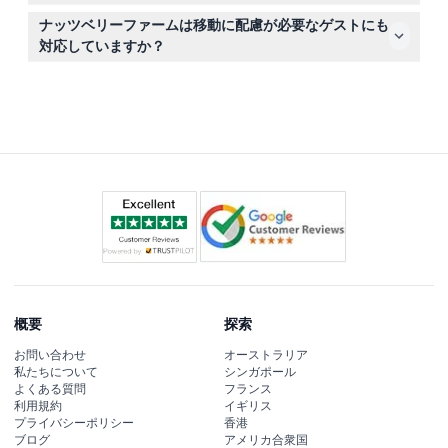
さい。
もちろんです！このパークには40以上のライドがあり、
ナッツベリーファームは移動に配慮が必要なゲストにも
スリル満点のローラーコースターや子供や若い訪問者向け
対応していますか？
のキャンプスヌーピーなどのファミリー向けゾーンがあり
はい、ナッツベリーファームは車椅子対応で、移動に配慮
ます。
が必要なゲストも快適にアトラクションを楽しめるように
なっています。
概要
探索
お問い合わせ
オーストラリア
私たちについて
シンガポール
よくある質問
フランス
利用規約
イギリス
プライバシーポリシー
香港
ブログ
アメリカ合衆国