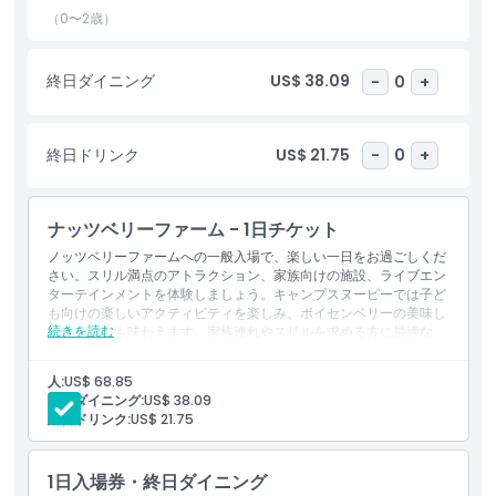
ハイライト
（0〜2歳）
含まれるもの
終日ダイニング
US$ 38.09
-
0
+
子供／大人ポリシー
終日ドリンク
US$ 21.75
-
0
+
除外事項
ナッツベリーファーム - 1日チケット
ノッツベリーファームへの一般入場で、楽しい一日をお過ごしくだ
営業時間
さい。スリル満点のアトラクション、家族向けの施設、ライブエン
ターテインメントを体験しましょう。キャンプスヌーピーでは子ど
も向けの楽しいアクティビティを楽しみ、ボイセンベリーの美味し
続きを読む
注意事項
いスイーツも味わえます。家族連れやスリルを求める方に最適な、
このカリフォルニアの象徴的なテーマパークで忘れられない思い出
をお作りください。
人:
US$ 68.85
含まれるもの
場所
終日ダイニング:
US$ 38.09
1日間アトラクションパス
終日ドリンク:
US$ 21.75
入場券：ノッツベリーファーム
数十種類の世界クラスのライドとジェットコースターへのアク
行き方
セス
1日入場券・終日ダイニング
園内の爽快なライブパフォーマンスへのアクセス