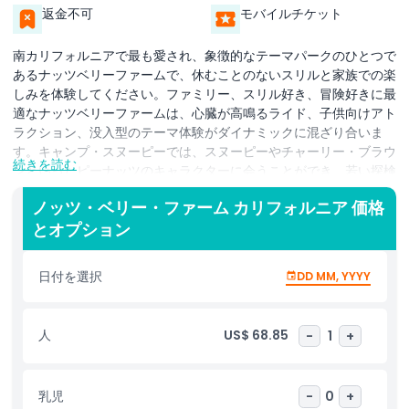
返金不可
モバイルチケット
南カリフォルニアで最も愛され、象徴的なテーマパークのひとつで
あるナッツベリーファームで、休むことのないスリルと家族での楽
しみを体験してください。ファミリー、スリル好き、冒険好きに最
適なナッツベリーファームは、心臓が高鳴るライド、子供向けアト
ラクション、没入型のテーマ体験がダイナミックに混ざり合いま
す。キャンプ・スヌーピーでは、スヌーピーやチャーリー・ブラウ
続きを読む
ンといったピーナッツのキャラクターに会うことができ、若い探検
家たちは熱気球で空へ舞い上がり、鉱山カートに乗り、遊び心あふ
ノッツ・ベリー・ファーム カリフォルニア 価格
れる全天候型のアドベンチャーを楽しめます。コーストライダーで
とオプション
スリルを感じ、アレブリヘ・ガーデンズの上空で揺れる船に乗り、
カリコ・リバー・ラピッズの激しい急流で涼んでください。バター
フィールド・ステージコーチや2台の本物の機関車、伝説のギャロ
日付を選択
DD MM, YYYY
ピング・グースに乗って過去へと旅立ちましょう。ローラーコース
ターから歴史的なライドまで、ナッツベリーファームの隅々が興奮
で満ちています。今日ナッツベリーファームのチケットを購入し
人
US$ 68.85
-
1
+
て、あらゆる年齢の人が楽しめるカリフォルニアの高評価遊園地で
忘れられない思い出を作りましょう。
乳児
-
0
+