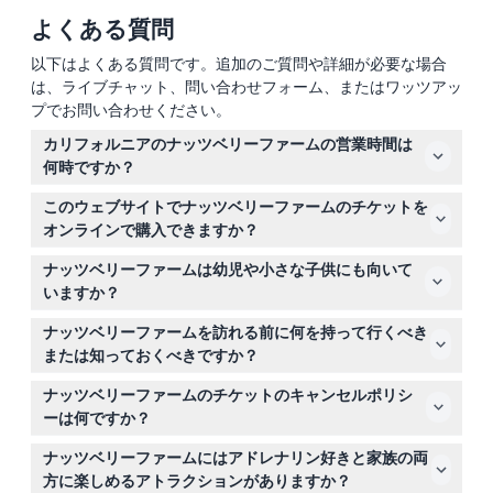
よくある質問
以下はよくある質問です。追加のご質問や詳細が必要な場合
は、ライブチャット、問い合わせフォーム、またはワッツアッ
プでお問い合わせください。
カリフォルニアのナッツベリーファームの営業時間は
何時ですか？
ナッツベリーファームの営業時間は曜日によって異なりま
このウェブサイトでナッツベリーファームのチケットを
す：月曜日から木曜日は午前11時から午後6時まで、金曜
オンラインで購入できますか？
日は午前10時から午後8時まで、土曜日は午前10時から午
はい、このウェブサイトで安全にチケットをオンライン予
後10時まで、日曜日は午前10時から午後9時までです（変
ナッツベリーファームは幼児や小さな子供にも向いて
約でき、ご希望の訪問日と時間を確保できます。
更される場合がありますので、ご予約時にご確認くださ
いますか？
い）。
ナッツベリーファームはすべての年齢の子供を歓迎してい
ナッツベリーファームを訪れる前に何を持って行くべき
ます。3歳以上の子供はチケットが必要で、0歳から2歳の
または知っておくべきですか？
子供は入場無料なので、小さなお子様連れのご家族に最適
公園は現金を受け付けておらず、カードやApple Pay、
です。
ナッツベリーファームのチケットのキャンセルポリシ
Google Payのみの支払いとなるため、クレジットカード
ーは何ですか？
またはデビットカードを持参してください。また、必要な
ナッツベリーファームのチケットは返金不可でキャンセル
場合は限られた数のベビーカーのレンタルがあり、公園全
ナッツベリーファームにはアドレナリン好きと家族の両
もできませんので、ご予約時に訪問日を慎重に選んでくだ
体は車椅子対応です。
方に楽しめるアトラクションがありますか？