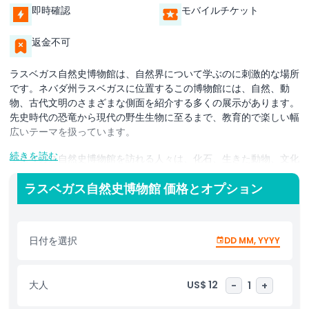
即時確認
モバイルチケット
返金不可
ラスベガス自然史博物館は、自然界について学ぶのに刺激的な場所
です。ネバダ州ラスベガスに位置するこの博物館には、自然、動
物、古代文明のさまざまな側面を紹介する多くの展示があります。
先史時代の恐竜から現代の野生生物に至るまで、教育的で楽しい幅
広いテーマを扱っています。
続きを読む
ラスベガス自然史博物館を訪れる人々は、化石、生きた動物、文化
遺物を展示するさまざまなギャラリーを探索できます。人気の展示
のひとつは「恐竜ギャラリー」で、実物大の恐竜模型を見たり、そ
ラスベガス自然史博物館 価格とオプション
れらの歴史について学んだりできます。もう一つの人気展示は「海
洋生物ギャラリー」で、さまざまな海の生き物や海洋生態系に関す
る教育的な情報が展示されています。
日付を選択
DD MM, YYYY
ラスベガス自然史博物館は、子どもや大人向けのインタラクティブ
な展示や教育プログラムも提供しています。これらのプログラム
大人
US$ 12
-
1
+
は、自然界や自然保護の重要性について来館者の理解を深めるのに
役立ちます。博物館の教育への取り組みは、地域社会にとって貴重