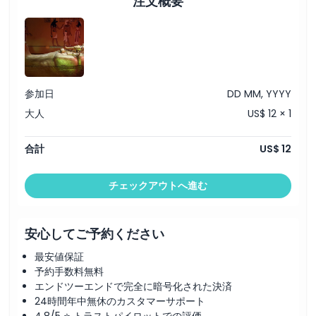
注文概要
含まれるもの
子供／大人ポリシー
参加日
DD MM, YYYY
大人
US$ 12 × 1
除外事項
合計
US$ 12
営業時間
チェックアウトへ進む
注意事項
安心してご予約ください
場所
最安値保証
予約手数料無料
行き方
エンドツーエンドで完全に暗号化された決済
24時間年中無休のカスタマーサポート