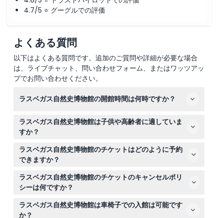
4.8/5 ⭐ トラストパイロットでの評価
引換方法
4.7/5 ⭐ グーグルでの評価
キャンセルポリシー
よくある質問
以下はよくある質問です。追加のご質問や詳細が必要な場合
は、ライブチャット、問い合わせフォーム、またはワッツアッ
プでお問い合わせください。
ラスベガス自然史博物館の開館時間は何時ですか？
博物館は毎日午前9時から午後4時まで開館しており、最
ラスベガス自然史博物館は子供や高齢者に適していま
終入場は閉館の1時間前です（変更されることがあります
すか？
ので、予約時にご確認ください）。
はい、子供、高齢者、乳幼児を含むすべての年齢層に適し
ラスベガス自然史博物館のチケットはどのように予約
ています。3歳未満の子供は無料で入場でき、高齢者、学
できますか？
生、軍関係者には割引料金があります。
このウェブサイト上で、予約時に希望する日付とチケット
ラスベガス自然史博物館のチケットのキャンセルポリ
タイプを選択することで簡単にオンライン予約が可能で
シーは何ですか？
す。
チケットは返金不可でキャンセルもできませんので、ご予
ラスベガス自然史博物館は車椅子での入館は可能です
約の日付を慎重に選んでください。チケットは予約された
か？