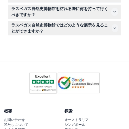
日時にのみ使用可能です。
はい、博物館はすべての来館者に対応できるよう完全に車
ラスベガス自然史博物館を訪れる際に何を持って行く
椅子対応となっています。
べきですか？
予約確認書と、高齢者、学生、軍関係者割引を利用する場
ラスベガス自然史博物館ではどのような展示を見るこ
合は有効な身分証明書を持参してください。複数の展示を
とができますか？
見て回るため、履き慣れた靴をおすすめします。
先史時代の恐竜、海洋生物、多様な野生動物、化石、そし
てエジプトの宝物コレクションを含む古代の遺物をフィー
チャーしたインタラクティブな展示をお楽しみいただけま
す。
概要
探索
お問い合わせ
オーストラリア
私たちについて
シンガポール