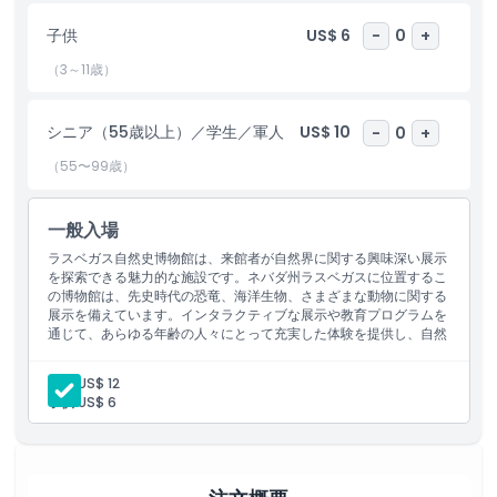
な資源であり、家族や学校団体にとって素晴らしい目的地となって
います。
子供
US$ 6
-
0
+
（3～11歳）
常設展示に加え、ラスベガス自然史博物館は年間を通じて特別イベ
ントや企画展も開催しています。これらのイベントは、自然史や科
学のさまざまな側面について学ぶユニークな機会を提供します。来
シニア（55歳以上）／学生／軍人
US$ 10
-
0
+
館者は、学びが楽しく充実する実践的なアクティビティ、ワークシ
（55〜99歳）
ョップ、講義を楽しむことができます。
ラスベガス自然史博物館は、自然界の驚異に興味がある人にとって
一般入場
必見の観光スポットです。多彩な展示、教育プログラム、魅力的な
イベントは、地元の人々にも観光客にも理想的な目的地となってい
ラスベガス自然史博物館は、来館者が自然界に関する興味深い展示
を探索できる魅力的な施設です。ネバダ州ラスベガスに位置するこ
ます。博物館を訪れることで、自然や地球の豊かな歴史と生物多様
の博物館は、先史時代の恐竜、海洋生物、さまざまな動物に関する
性を守ることの重要性への理解と感謝を深めることができます。
展示を備えています。インタラクティブな展示や教育プログラムを
通じて、あらゆる年齢の人々にとって充実した体験を提供し、自然
ラスベガス自然史博物館は、好奇心を刺激し、科学と自然への愛情
や科学に興味のある人には必見の観光スポットとなっています。
を育むことに尽力しています。初めて訪れる方でも常連の方でも、
大人:
US$ 12
このラスベガスの素晴らしい博物館では、常に新しくわくわくする
子供:
US$ 6
発見があります。
ハイライト