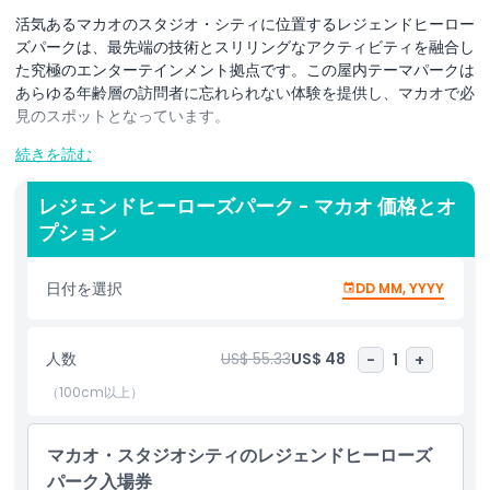
活気あるマカオのスタジオ・シティに位置するレジェンドヒーロー
ズパークは、最先端の技術とスリリングなアクティビティを融合し
た究極のエンターテインメント拠点です。この屋内テーマパークは
あらゆる年齢層の訪問者に忘れられない体験を提供し、マカオで必
見のスポットとなっています。
続きを読む
レジェンドヒーローズパークでは、バーチャルリアリティと拡張現
レジェンドヒーローズパーク - マカオ 価格とオ
実のエキサイティングな世界に没入できます。迫力のあるVRゲー
プション
ムから見事なホログラム展示まで、常に驚きと楽しさに満ちていま
す。パークの精密なモーショントラッキングとプロジェクションマ
日付を選択
DD MM, YYYY
ッピング技術により、すべてのアクティビティがまるで実物のよう
に感じられ、冒険にさらなる興奮を加えます。
人数
US$ 55.33
US$ 48
-
1
+
（100cm以上）
もっとスリルを求めるなら、4Dシアターへ。特殊効果で五感を刺
激する映画が目の前で展開します。あるいは、ゲーマーもそうでな
い人も長時間楽しめる充実したビデオアーケードゲームの数々をお
マカオ・スタジオシティのレジェンドヒーローズ
試しください。
パーク入場券