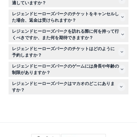
適していますか？
す。月曜日は休園日です（変更される場合がありますの
12歳未満の子供は18歳以上の大人の同伴が必要で、2歳未
で、予約時にご確認ください）。
レジェンドヒーローズパークのチケットをキャンセルし
満または身長100cm未満の子供は直接パークで入場が可
た場合、返金は受けられますか？
能です。65歳以上の高齢者は入場無料ですが、ゲームに
レジェンドヒーローズパークのチケットは返金不可かつキ
は参加できません。
レジェンドヒーローズパークを訪れる際に何を持って行
ャンセルできませんので、予約時に正しい日付と時間をお
くべきですか、また何を期待できますか？
選びください。
屋内のテクノロジーとゲーム環境に適した快適な服装をお
レジェンドヒーローズパークのチケットはどのように
持ちください。60以上のインタラクティブなバーチャル
予約しますか？
リアリティや拡張現実ゲーム、4D上映、その他エキサイ
このウェブサイト上でオンライン予約が可能で、最新の空
ティングなアトラクションを楽しめます。
レジェンドヒーローズパークのゲームには身長や年齢の
き状況や営業時間も確認できます。
制限がありますか？
はい、多くのゲームに身長制限があり、12歳未満の子供は
レジェンドヒーローズパークはマカオのどこにありま
大人の同伴が必要です。高齢者は入場無料ですが、ゲーム
すか？
には参加できません。
パークはマカオコタイ地区エストラーダ・ド・イストモに
あるスタジオシティ東翼の2階に位置しています。