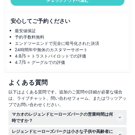
チェックアウトへ進む
営業時間
注意事項
安心してご予約ください
最安値保証
場所
予約手数料無料
エンドツーエンドで完全に暗号化された決済
24時間年中無休のカスタマーサポート
キャンセルポリシー
4.8/5 ⭐ トラストパイロットでの評価
4.7/5 ⭐ グーグルでの評価
よくある質問
以下はよくある質問です。追加のご質問や詳細が必要な場合
は、ライブチャット、問い合わせフォーム、またはワッツアッ
プでお問い合わせください。
マカオのレジェンドヒーローズパークの営業時間は何
時ですか？
レジェンドヒーローズパークは火曜日から日曜日の午後12
レジェンドヒーローズパークは小さな子供や高齢者に
時から午後9時まで営業しており、最終入場は午後7時で