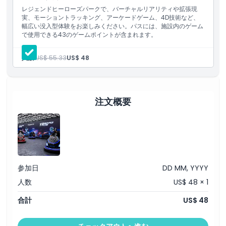
レジェンドヒーローズパークで、バーチャルリアリティや拡張現
実、モーショントラッキング、アーケードゲーム、4D技術など、
幅広い没入型体験をお楽しみください。パスには、施設内のゲーム
レジェンドヒーローズパークは単なる遊園地ではなく、テクノロジ
で使用できる43のゲームポイントが含まれます。
ーと想像力が出会う場所です。家族や友人と、あるいはおひとりで
訪れても、このユニークな施設は笑いと驚き、思い出に満ちたアク
人数:
US$ 55.33
US$ 48
ション満載の一日を約束します。
今日、レジェンドヒーローズパークへの訪問を計画し、マカオでの
注文概要
特別な冒険に備えましょう！
ハイライト
参加日
DD MM, YYYY
含まれるもの
人数
US$ 48 × 1
合計
US$ 48
子供／大人ポリシー