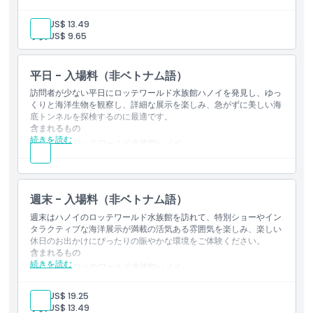
入場：ロッテワールド水族館ハノイの全ての展示
メインタンクエリア（オーシャンスクエア）での海洋生物学プ
大人:
US$ 13.49
レゼンテーションプログラム
キャンセルポリシー
子供:
US$ 9.65
平日 - 入場料（非ベトナム語）
訪問者が少ない平日にロッテワールド水族館ハノイを発見し、ゆっ
くりと海洋生物を観察し、詳細な展示を楽しみ、急がずに美しい海
底トンネルを探検するのに最適です。
含まれるもの
続きを読む
入場：ロッテワールド水族館ハノイ
入場：ロッテワールド水族館ハノイの全ての展示
メインタンクエリア（オーシャンスクエア）での海洋生物学プ
レゼンテーションプログラム
週末 - 入場料（非ベトナム語）
週末はハノイのロッテワールド水族館を訪れて、特別ショーやイン
タラクティブな海洋展示が満載の活気ある雰囲気を楽しみ、楽しい
休日のお出かけにぴったりの賑やかな環境をご体験ください。
含まれるもの
続きを読む
入場：ロッテワールド水族館ハノイ
入場：ロッテワールド水族館ハノイの全ての展示
メインタンクエリア（オーシャンスクエア）での海洋生物学プ
大人:
US$ 19.25
レゼンテーションプログラム
子供:
US$ 13.49