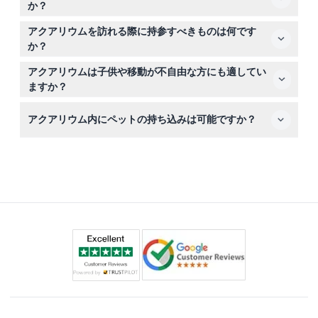
か？
申し訳ございませんが、すべての予約は最終的なもので、
アクアリウムを訪れる際に持参すべきものは何です
キャンセル、返金、変更は一切できません。
か？
650メートルの歩道を歩くための歩きやすい靴とカメラを
アクアリウムは子供や移動が不自由な方にも適してい
お持ちください（一部のエリアではフラッシュ撮影が制限
ますか？
されることがあります）。
はい、子供連れのご家族に適した施設ですが、常にお子様
アクアリウム内にペットの持ち込みは可能ですか？
の監督をお願いします。また、B1階とB2階にはエレベータ
ーでのアクセスも用意されています。
公認の補助犬を除き、ペットの入場は許可されていませ
ん。