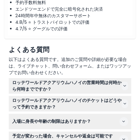
予約手数料無料
エンドツーエンドで完全に暗号化された決済
24時間年中無休のカスタマーサポート
4.8/5 ⭐ トラストパイロットでの評価
4.7/5 ⭐ グーグルでの評価
よくある質問
以下はよくある質問です。追加のご質問や詳細が必要な場合
は、ライブチャット、問い合わせフォーム、またはワッツアッ
プでお問い合わせください。
ロッテワールドアクアリウムハノイの営業時間は何時か
ら何時までですか？
ロッテワールドアクアリウムハノイは毎日午前9時30分か
ロッテワールドアクアリウムハノイのチケットはどうや
ら午後10時まで営業しており、最終入場は閉館の1時間前
って予約できますか？
となります（変更になる場合がありますので、ご予約時に
こちらのウェブサイトで便利にオンライン予約ができ、訪
ご確認ください）。
入場に身長や年齢の制限はありますか？
問の確保とリアルタイムの空き状況の確認が可能です。
身長79cm未満の子供は無料で入場でき、140cm以上の
予定が変わった場合、キャンセルや返金は可能です
方は大人料金が適用されます。