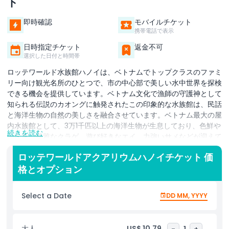
ト
即時確認
モバイルチケット
携帯電話で表示
日時指定チケット
返金不可
選択した日付と時間帯
ロッテワールド水族館ハノイは、ベトナムでトップクラスのファミ
リー向け観光名所のひとつで、市の中心部で美しい水中世界を探検
できる機会を提供しています。ベトナム文化で漁師の守護神として
知られる伝説のカオングに触発されたこの印象的な水族館は、民話
と海洋生物の自然の美しさを融合させています。ベトナム最大の屋
内水族館として、3万1千匹以上の海洋生物が生息しており、色鮮や
続きを読む
かな魚、優雅なクラゲ、遊び好きなエイ、力強いサメなどが迎えて
くれます。ロッテワールド水族館ハノイの最もユニークな見どころ
ロッテワールドアクアリウムハノイチケット 価
のひとつは、ベトナムで初めて誕生したカリフォルニアアシカの家
格とオプション
族に会えることです。これらの魅力的な動物たちは、生き生きとし
た性格と楽しい行動であらゆる年齢のゲストを魅了します。また、
水族館では教育と体験学習にも力を入れており、来場者は拡張現実
Select a Date
DD MM, YYYY
（AR）体験を通じて、カオングと一緒に「潜水」しながら海の隠
れた生態系の秘密を探る没入型アクティビティを楽しめます。語り
かける物語性、最先端の技術、多彩な海洋展示が融合したロッテワ
大人
US$ 10.79
-
1
+