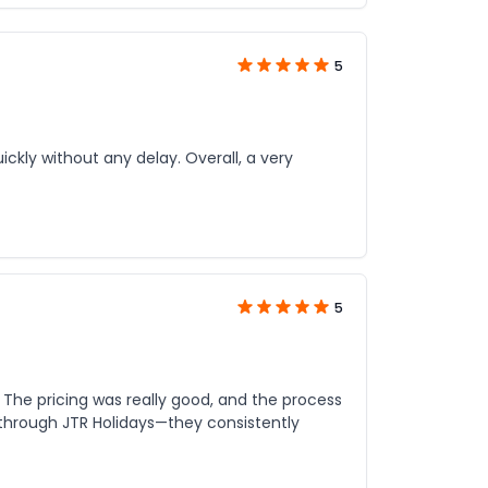
5
kly without any delay. Overall, a very
5
. The pricing was really good, and the process
 through JTR Holidays—they consistently