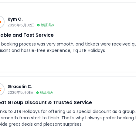
Kym O.
O
2026年5月02日
検証済み
iable and Fast Service
 booking process was very smooth, and tickets were received quic
asant and hassle-free experience, Tq JTR Holidays
Gracelin C.
C
2026年5月01日
検証済み
at Group Discount & Trusted Service
nks to JTR Holidays for offering us a special discount as a group
 smooth from start to finish. That’s why I always prefer booking
vide great deals and pleasant surprises.