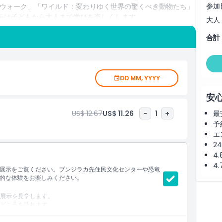
参加
ウォーク」「ワイルド：変わりゆく世界の驚くべき動物たち」
示は子どもから大人まで学びを楽しくします。
大人
あるブーンウルン族とウォイウォルン族と共に作られたブンジ
合計
間は先住民族文化を称え、オーストラリアのファーストネーシ
DD MM, YYYY
安
US$ 12.67
US$ 11.26
-
1
+
最
予
エ
2
4
4
展示をご覧ください。ブンジラカ先住民文化センターや恐竜
的な体験をお楽しみください。
展示を見学します。
どころを訪れます。