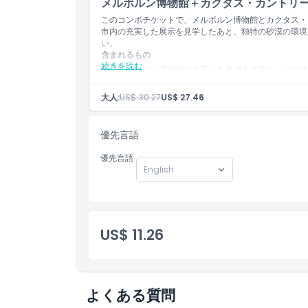
メルボルン博物館＋カクタス・カントリ
このコンボチケットで、メルボルン博物館とカクタス・
市内の充実した展示を見学したあと、独特の砂漠の環境
い。
含まれるもの
続きを読む
メルボルン博物館の充実した展示を見学し、その後
都市文化と息をのむような砂漠の景観が織りなすユ
大人:
US$ 30.27
US$ 27.46
優先言語
優先言語
US$ 11.26
よくある質問