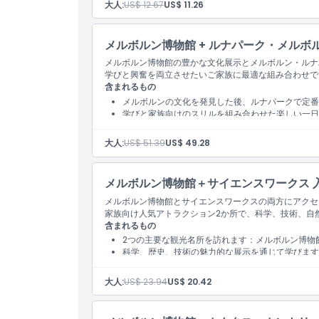
大人:
US$ 12.67
US$ 11.26
営業時間
メルボルン博物館 + ルナパーク・メルボ
注意事項
メルボルン博物館の豊かな文化展示とメルボルン・ルナ
学びと興奮を両立させたいご家族に最適な組み合わせで
含まれるもの
場所
メルボルンの文化を発見した後、ルナパークで定番
学びと家族向けのスリルを組み合わせた楽しい一日
行き方
大人:
US$ 51.39
US$ 49.28
引換方法
メルボルン博物館＋サイエンスワークス 
メルボルン博物館とサイエンスワークスの両方にアクセ
家族向け人気アトラクション2か所で、科学、技術、自
キャンセルポリシー
含まれるもの
2つの主要な観光名所を訪れます：メルボルン博物
科学、歴史、技術の魅力的な展示を通じて学びます
大人:
US$ 23.94
US$ 20.42