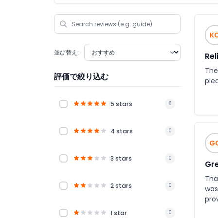
K
並び替え:
Rel
The
評価で絞り込む
ple
5 stars
8
4 stars
0
G
3 stars
0
Gre
Tha
2 stars
0
was
pro
1 star
0