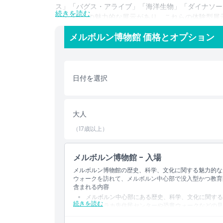
ス」「バグス・アライブ」「海洋生物」「ダイナソー
続きを読む
という6つの魅力的な展示があり、これらの体験型展
博物館のハイライトの一つは、土地の伝統的所有者で
メルボルン博物館 価格とオプション
ラカ・アボリジニ文化センターです。この没入型の空
ョンズの歴史について意義深い洞察を提供します。
日付を選択
ハイライト
大人
含まれるもの
（17歳以上）
子供／大人ポリシー
メルボルン博物館 - 入場
メルボルン博物館の歴史、科学、文化に関する魅力的な
除外事項
ウォークを訪れて、メルボルン中心部で没入型かつ教育
含まれる内容
メルボルン中心部にある歴史、科学、文化に関する
対象外
続きを読む
ブンジラカ先住民センターや恐竜ウォークなどの見