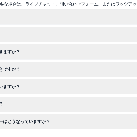
要な場合は、ライブチャット、問い合わせフォーム、またはワッツアッ
で開館していますが、グッドフライデーとクリスマスの日は休館です（
できますが、有料の大人の同伴が必要です。ただし、小さなお子様や幼児
きますか？
能です。チケットは返金不可で、予約した日に限り使用できますのでご
きですか？
ださい。外部からの飲食物は持ち込み禁止です。また、ご来館中は所持
いますか？
アクセシブル駐車場があります。支援が必要な方のためにコンパニオン
？
域を除き可能です。博物館スタッフの指示に従って、すべての来館者が
ーはどうなっていますか？
セルもできませんので、訪問予定日を正確に指定してご予約ください。