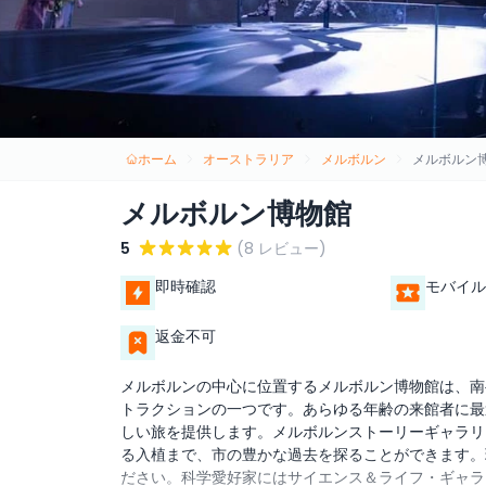
ホーム
オーストラリア
メルボルン
メルボルン
メルボルン博物館
5
(8 レビュー)
即時確認
モバイル
返金不可
メルボルンの中心に位置するメルボルン博物館は、南
トラクションの一つです。あらゆる年齢の来館者に最
しい旅を提供します。メルボルンストーリーギャラリ
る入植まで、市の豊かな過去を探ることができます。
ださい。科学愛好家にはサイエンス＆ライフ・ギャラ