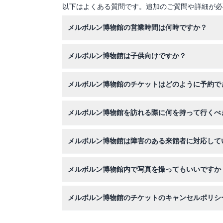
以下はよくある質問です。追加のご質問や詳細が必
メルボルン博物館の営業時間は何時ですか？
メルボルン博物館は毎日午前9時から午後5時ま
メルボルン博物館は子供向けですか？
認ください）。
はい、0歳から16歳までのお子様は無料で入館
メルボルン博物館のチケットはどのように予約で
このウェブサイト上で安全にオンライン予約が可
メルボルン博物館を訪れる際に何を持って行くべ
館内は歩くことが多いため、快適な靴をお持ちく
メルボルン博物館は障害のある来館者に対応して
はい、館内は完全に車椅子対応で、P2レベルに
メルボルン博物館内で写真を撮ってもいいですか
個人的な使用目的での写真・ビデオ撮影は制限区
メルボルン博物館のチケットのキャンセルポリシ
メルボルン博物館のチケットは返金不可でキャン