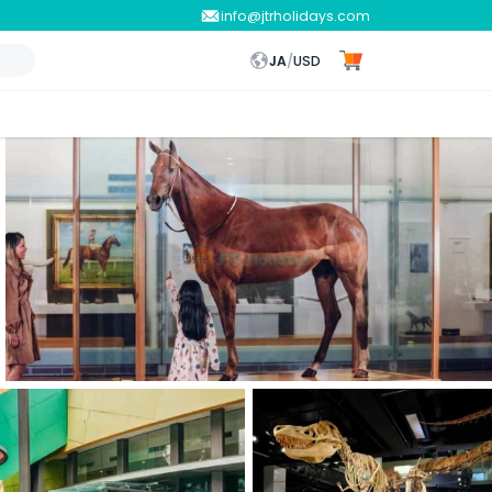
info@jtrholidays.com
JA
/
USD