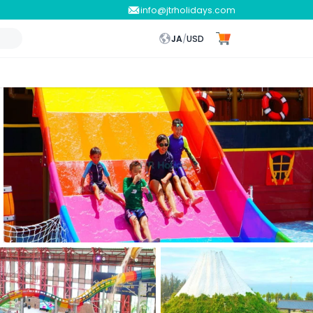
info@jtrholidays.com
JA
/
USD