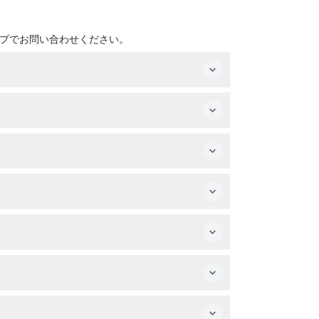
プでお問い合わせください。
だけます（変更の場合あり - 予約時にご確認く
にIDまたはパスポートの提示が必要です。
物をお持ちください。
。
温泉など、日本スタイルのユニークな体験をお楽