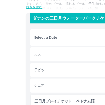
ます。さらに波のプール、流れるプール、子供向けの
続きを読む
ーも見どころです。温水システムにより、特に涼しい
だけでなく、ミカヅキ・ウォーターパーク365では
ダナンの三日月ウォーターパークチケ
プションがあり、アクティビティの合間にリフレッシ
テインメントで、ミカヅキ・ウォーターパーク365
ス、文化的魅力の完璧なバランスを提供します。
Select a Date
ハイライト
含まれるもの
大人
子供／大人ポリシー
子ども
営業時間
シニア
注意事項
三日月プレイチケット - ベトナム語