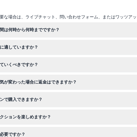
要な場合は、ライブチャット、問い合わせフォーム、またはワッツアッ
時間は何時から何時までですか？
後7時まで営業しており、屋内外のアトラクションを一日中お楽しみいた
者に適していますか？
140cm以上の子供は大人料金となります。60歳以上の来場者は入場時
っていくべきですか？
、タオル、そして一日中楽しみリラックスするために必要な個人の持ち
、気が変わった場合に返金はできますか？
切できませんので、購入前に計画をよくご確認ください。
インで購入できますか？
ーパークのチケットを便利に予約でき、空き状況もすぐに確認できます
ラクションを楽しめますか？
スライダー、屋外プールや川、ニンジャキッズパーク、伝統的な日本式
は必要ですか？