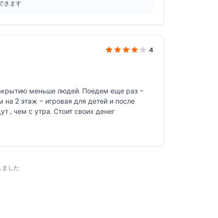
できます
4
закрытию меньше людей. Поедем еще раз -
м на 2 этаж - игровая для детей и после
обеда вниз в зону аквапарка, т.к. там тоже меньше очереди уже будут , чем с утра. Стоит своих денег
しました