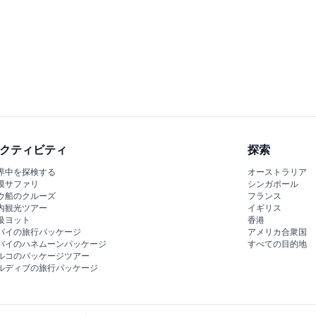
クティビティ
探索
界中を探検する
オーストラリア
漠サファリ
シンガポール
ウ船のクルーズ
フランス
内観光ツアー
イギリス
級ヨット
香港
バイの旅行パッケージ
アメリカ合衆国
バイのハネムーンパッケージ
すべての目的地
ルコのパッケージツアー
ルディブの旅行パッケージ