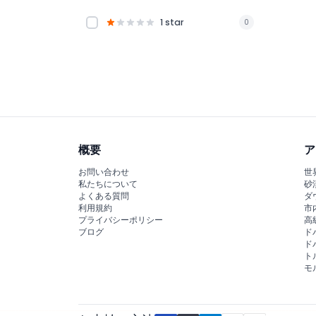
1 star
0
概要
ア
お問い合わせ
世
私たちについて
砂
よくある質問
ダ
利用規約
市
プライバシーポリシー
高
ブログ
ド
ド
ト
モ