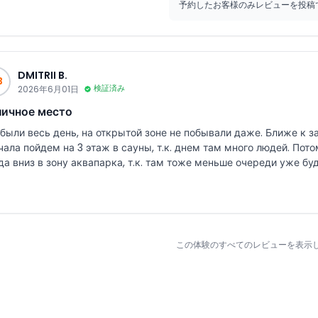
予約したお客様のみレビューを投稿
DMITRII B.
B
2026年6月01日
検証済み
личное место
были весь день, на открытой зоне не побывали даже. Ближе к 
чала пойдем на 3 этаж в сауны, т.к. днем там много людей. Пото
この体験のすべてのレビューを表示