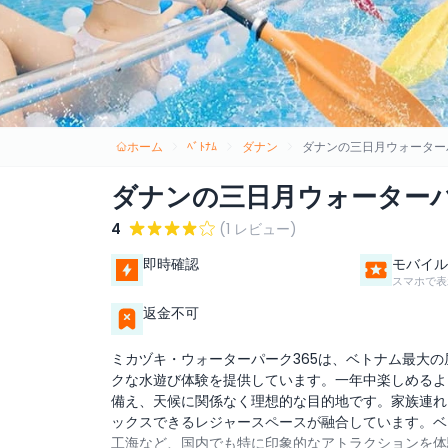
ホーム
ﾍﾞﾄﾅﾑ
ダナン
ダナンの三日月ウォーター
ダナンの三日月ウォーター
4
(1 レビュー)
即時確認
モバイル
スマホで表
返金不可
ミカヅキ・ウォーターパーク365は、ベトナム最大
クな水遊び体験を提供しています。一年中楽しめるよ
備え、天候に関係なく理想的な目的地です。家族連れ
ックスできるレジャースペースが融合しています。ベ
工海など、国内でも特に印象的なアトラクションを体