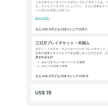
場所
ミカズキウォーターパークダナン プレイチケットは、
ル、ファミリースプラッシュゾーン、さらに日本をテー
ムの身分証明書が必要です。
キャンセルポリシー
続きを読む
含まれるもの
みかづきウォーターパーク入場券
みかづき温泉入場券
大人:
US$ 19
子ども:
US$ 11
シニア:
US$ 11
忍者キッズパーク入場券
三日月プレイチケット - 外国人
ダナン・ミカズキ・ウォーターパーク プレイチケット
日本の温泉スタイルエリアをお楽しみいただけます。入
含まれるもの
みかづきウォーターパーク入場券
みかづき温泉入場券
忍者キッズパーク入場券
大人:
US$ 21
子ども:
US$ 13
シニア:
US$ 13
US$ 19