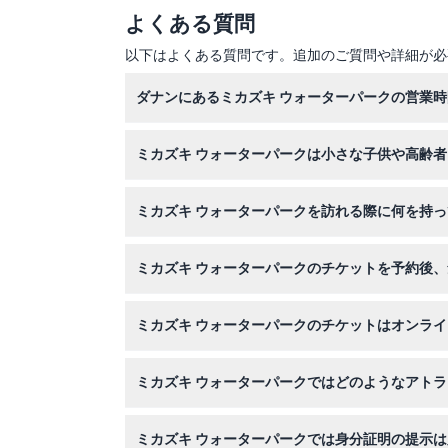
よくある質問
以下はよくある質問です。追加のご質問や詳細が必
ダナンにあるミカズキ ウォーターパークの営業
ミカズキ ウォーターパークは毎日午前9時から午
ミカズキ ウォーターパークは小さな子供や高齢
ださい）。
はい！身長99cm未満の子供は無料で入場でき、
ミカズキ ウォーターパークを訪れる際に何を持
入場に必要なパスポートまたは有効なID、水着
ミカズキ ウォーターパークのチケットを予約後
予約が確定した後はキャンセル、返金、変更は一
ミカズキ ウォーターパークのチケットはオンラ
はい、このウェブサイトからミカズキ ウォータ
ミカズキ ウォーターパークではどのようなアト
屋内温水プール、ベトナム最長の屋内ウォーター
ミカズキ ウォーターパークでは身分証明の提示
しみいただけます。