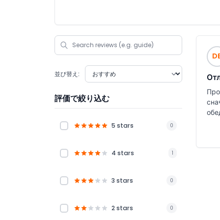
D
並び替え:
От
Про
評価で絞り込む
сна
5 stars
0
4 stars
1
3 stars
0
2 stars
0