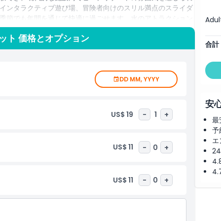
インタラクティブ遊び場、冒険者向けのスリル満点のスライダ
季節でも年間を通じて快適に過ごせます。水のアトラクション
Adul
、日本料理や国際料理にインスパイアされた多彩なダイニングオ
ット 価格とオプション
ュできます。独自のデザイン、高品質な施設、多様なエンター
合計
はダナンで訪れるべき必見のスポットとして、楽しさとリラック
DD MM, YYYY
安
US$ 19
-
1
+
最
予
エ
US$ 11
-
0
+
2
4
4
US$ 11
-
0
+