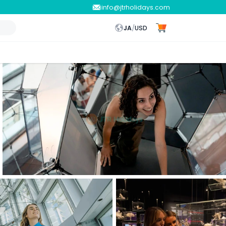
info@jtrholidays.com
JA
/
USD