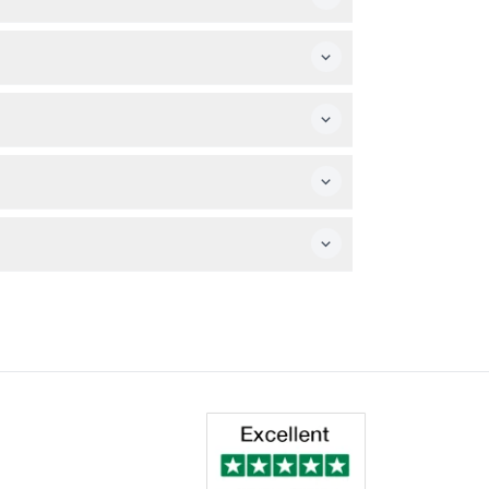
展覧会を探索し、ユニークなクラウド シティーズ
。
分までで、最終入場は閉館の1時間前です（変更される
展覧会を歩くために快適な靴をお勧めします。
さい。