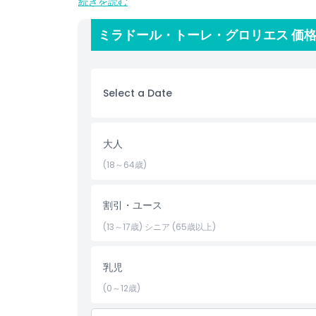
続きを読む
ハイライト
ミラドール・トーレ・グロリエス 価
含まれるもの
Select a Date
子供／大人ポリシー
大人
除外事項
(18～64歳)
営業時間
割引・ユース
注意事項
(13～17歳) シニア (65歳以上)
乳児
場所
(0～12歳)
キャンセルポリシー