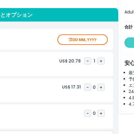
Adul
格とオプション
合計
DD MM, YYYY
US$ 20.78
-
1
+
安
最
予
エ
US$ 17.31
-
0
+
2
4
4
-
0
+