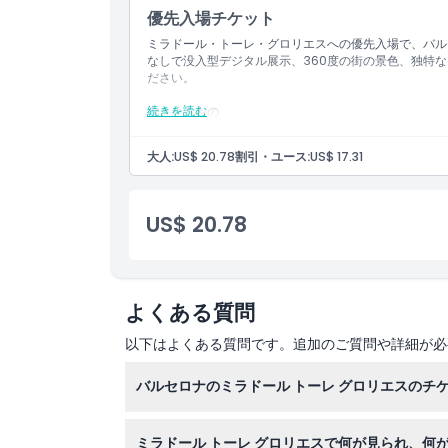
優先入場チケット
ミラドール・トーレ・グロリエスへの優先入場で、バル
なしで没入型デジタル展示、360度の街の景色、独特
ださい。
続きを読む
含まれるもの
ミラドール・トーレ・グロリエスの入場
インタラクティブミュージアムおよびバルセロナ体
大人:
US$ 20.78
割引・ユース:
US$ 17.31
30階の360度展望台へのアクセス
10言語対応のデジタルオーディオガイド
クラウドシティーズ・バルセロナ体験（チェックア
US$ 20.78
よくある質問
以下はよくある質問です。追加のご質問や詳細が必
バルセロナのミラドール トーレ グロリエスのチ
このウェブサイトでリアルタイムの空き状況を確
ミラドール トーレ グロリエスで何が見られ、何