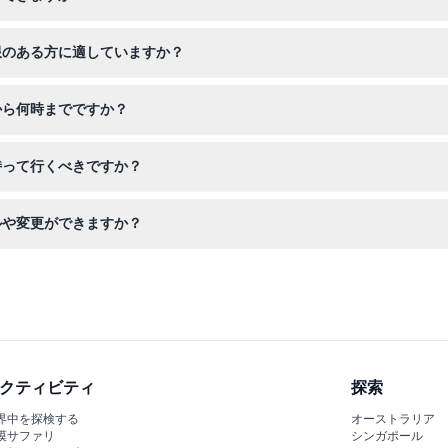
晴らしい景色を楽しみ、インタラクティブなハイパービュー バルセロナ
限のある方に適していますか？
供は大人の同伴が必要なため、家族向けであらゆる年齢層に適しています
から何時までですか？
後9時まで、10月15日から3月31日までは午前9時30分から午後6時30
持って行くべきですか？
壮大な景色を撮影するためのカメラを持参してください。展望デッキや
ルや変更ができますか？
、変更やキャンセルもできませんので、予約前に予定を確実にしてくだ
クティビティ
探索
界中を探検する
オーストラリア
漠サファリ
シンガポール