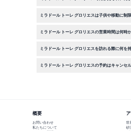
30階の展望デッキからバルセロナの360度の素
ミラドール トーレ グロリエスは子供や移動に制
バルセロナのアート作品を体験できます。
はい、車いすでの利用が可能で、0〜12歳の子
ミラドール トーレ グロリエスの営業時間は何時
4月1日から10月14日までは毎日午前10時から午
ミラドール トーレ グロリエスを訪れる際に何を
可能性があるため、予約時にご確認ください）。
eチケット（印刷版または携帯電話の画面）と、
ミラドール トーレ グロリエスの予約はキャンセ
申し訳ありませんが、すべての予約は返金不可で
概要
ア
お問い合わせ
世
私たちについて
砂