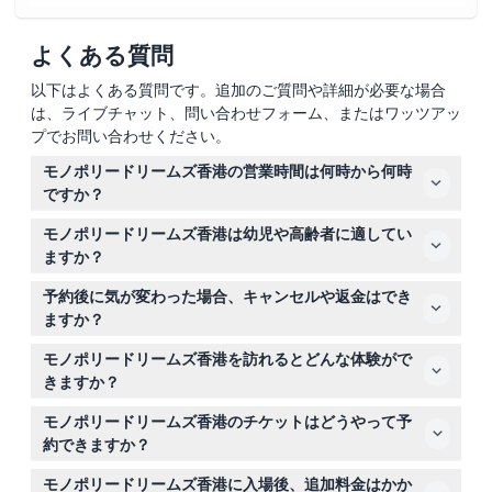
よくある質問
以下はよくある質問です。追加のご質問や詳細が必要な場合
は、ライブチャット、問い合わせフォーム、またはワッツアッ
プでお問い合わせください。
モノポリードリームズ香港の営業時間は何時から何時
ですか？
モノポリードリームズ香港は毎日午前10時から午後8時ま
モノポリードリームズ香港は幼児や高齢者に適してい
で営業しており、最終入場は午後7時まで（変更の可能性
ますか？
あり。予約時にご確認ください）。
はい、3歳未満の子供は無料で入場でき、3歳から11歳まで
予約後に気が変わった場合、キャンセルや返金はでき
は子供料金が適用され、高齢者も子供料金で入場可能で
ますか？
す。
モノポリードリームズ香港のチケットは返金不可でキャン
モノポリードリームズ香港を訪れるとどんな体験がで
セルもできないため、予約前に日付と時間をよくご確認く
きますか？
ださい。
ホログラフィック映像、4Dインタラクティブライド、そ
モノポリードリームズ香港のチケットはどうやって予
してクラシックなボードゲームを基にした限定グッズな
約できますか？
ど、没入型のモノポリーテーマゾーンをお楽しみいただけ
このウェブサイトで簡単にチケットをオンライン予約で
ます。
モノポリードリームズ香港に入場後、追加料金はかか