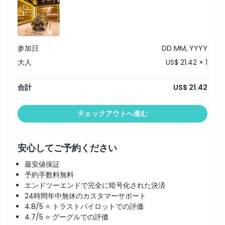
行き方
引換方法
参加日
DD MM, YYYY
大人
US$ 21.42 × 1
キャンセルポリシー
合計
US$ 21.42
チェックアウトへ進む
安心してご予約ください
最安値保証
予約手数料無料
エンドツーエンドで完全に暗号化された決済
24時間年中無休のカスタマーサポート
4.8/5 ⭐ トラストパイロットでの評価
4.7/5 ⭐ グーグルでの評価