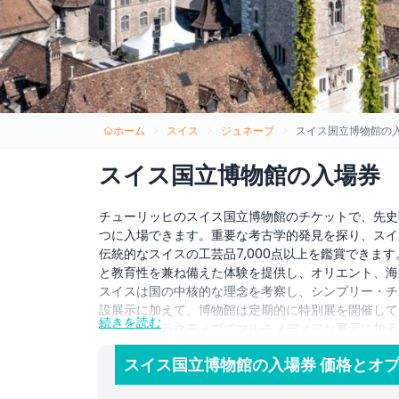
ホーム
スイス
ジュネーブ
スイス国立博物館の
スイス国立博物館の入場券
チューリッヒのスイス国立博物館のチケットで、先史
つに入場できます。重要な考古学的発見を探り、スイ
伝統的なスイスの工芸品7,000点以上を鑑賞できま
と教育性を兼ね備えた体験を提供し、オリエント、海
スイスは国の中核的な理念を考察し、シンプリー・チ
設展示に加えて、博物館は定期的に特別展を開催して
続きを読む
す。インタラクティブでマルチメディアな展示に加え
員で楽しめる没入型の体験を提供します。
スイス国立博物館の入場券 価格とオ