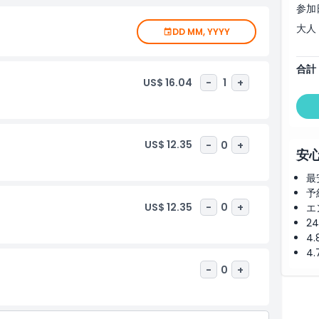
参加
大人
DD MM, YYYY
合計
US$ 16.04
-
1
+
US$ 12.35
-
0
+
安
最
予
US$ 12.35
-
0
+
エ
2
4
4
-
0
+