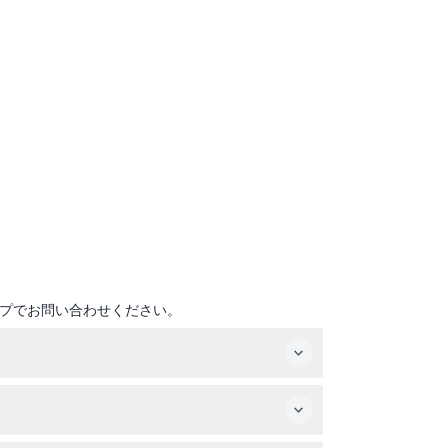
プでお問い合わせください。
訪問予定の方はそちらも確認してください（変更
5歳未満の来館者は無料で入場できます。