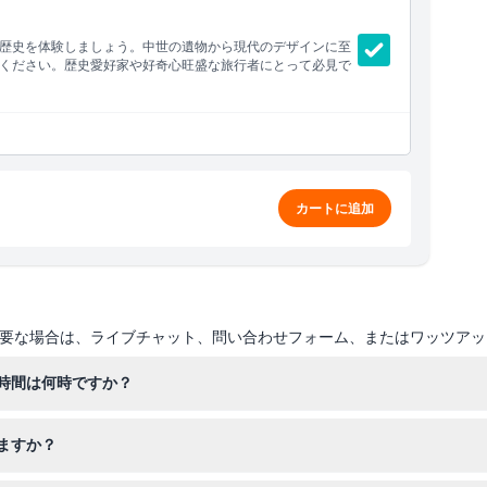
歴史を体験しましょう。中世の遺物から現代のデザインに至
ください。歴史愛好家や好奇心旺盛な旅行者にとって必見で
カートに追加
要な場合は、ライブチャット、問い合わせフォーム、またはワッツアッ
時間は何時ですか？
5時まで開館しており、月曜日は休館です。図書館の時間は異なるため、
ますか？
12CHFの料金がかかります。退職者、学生、団体には割引があり、2