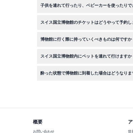
子供を連れて行ったり、ベビーカーを使ったりで
0歳から15歳の子供は無料で入場できますが、
スイス国立博物館のチケットはどうやって予約し
このウェブサイトから特別展示のチケットをオン
博物館に行く際に持っていくべきものは何ですか
歩きやすい靴と、無料のランデスムゼウムアプリ
スイス国立博物館内にペットを連れて行けますか
有効な身分証明書を持つ介助犬を除き、ペットの
酔った状態で博物館に到着した場合はどうなりま
酔っていると見なされた来館者は入場やサービス
概要
ア
お問い合わせ
世