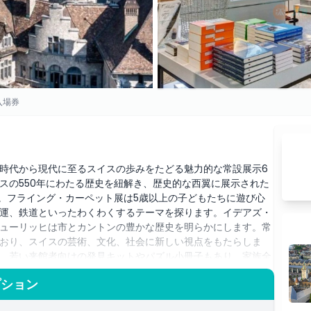
入場券
時代から現代に至るスイスの歩みをたどる魅力的な常設展示6
スの550年にわたる歴史を紐解き、歴史的な西翼に展示された
す。フライング・カーペット展は5歳以上の子どもたちに遊び心
運、鉄道といったわくわくするテーマを探ります。イデアズ・
ューリッヒは市とカントンの豊かな歴史を明らかにします。常
おり、スイスの芸術、文化、社会に新しい視点をもたらしま
、若い来館者向けの発見キットやパズル小冊子もあり、家族全
プション