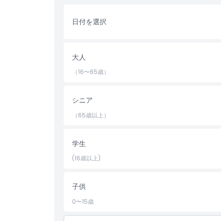
ハイライト
日付を選択
含まれるもの
大人
子供／大人ポリシー
（16〜65歳）
除外事項
シニア
（65歳以上）
対象外
学生
営業時間
(16歳以上)
注意事項
子供
場所
0〜15歳