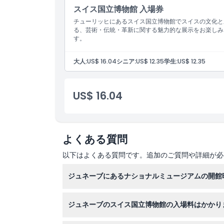
行き方
スイス国立博物館 入場券
チューリッヒにあるスイス国立博物館でスイスの文化と
る、芸術・伝統・革新に関する魅力的な展示をお楽しみ
キャンセルポリシー
す。
大人:
US$ 16.04
シニア:
US$ 12.35
学生:
US$ 12.35
US$ 16.04
よくある質問
以下はよくある質問です。追加のご質問や詳細が必
ジュネーブにあるナショナルミュージアムの開館
博物館は火曜日から日曜日の午前10時から午後
ジュネーブのスイス国立博物館の入場料はかかり
の可能性あり - 予約時に確認してください）。
常設展示は無料で入場できますが、特別展示は大人