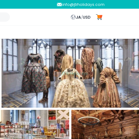
info@jtrholidays.com
JA
/
USD