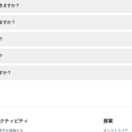
きますか？
この施設はベビーカー不向きのため、計画を立てる際はご注意ください。
ますか？
ラインで直接予約できます。チケットは返金不可で、予約した日に使用
？
を使って音声ガイドやデジタルハイライトツアーを利用したい場合は充
？
館内への入場は許可されていません。
すか？
を拒否されることがあり、その場合は返金されません。
クティビティ
探索
界中を探検する
オーストラリア