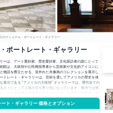
DCのナショナル・ポートレート・ギャラリー
ル・ポートレート・ギャラリー
ラリーは、アート愛好家、歴史愛好家、文化探訪者の誰にとって
美術館は、大統領や公民権指導者から芸術家や文化的アイコンに
と物語を際立たせる、並外れた肖像画のコレクションを展示し
ートレート・ギャラリーは、芸術を通してアメリカの歴史を体
展示である "アメリカの大統領" ギャラリーでは、歴代全ての
る人々にとって人気の立ち寄り先になっています。館内では巡
あらゆる年齢層の来場者を引きつけます。古典的な油彩画に惹
も、ナショナル・ポートレート・ギャラリーは忘れがたい、教
レート・ギャラリー 価格とオプション
の主要な文化的名所の一つであることは間違いありません。