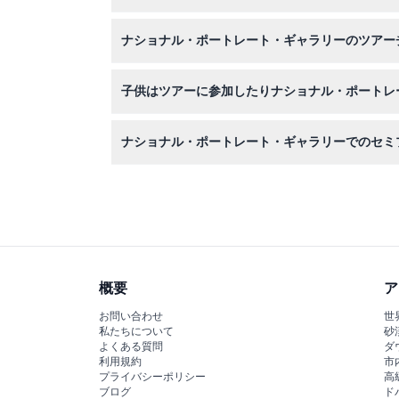
特別ツアーを予約した場合は写真付き身分証明書
ナショナル・ポートレート・ギャラリーのツアー
ナショナル・ポートレート・ギャラリーのツアー
子供はツアーに参加したりナショナル・ポートレ
はい、年齢制限はなく訪問やツアー参加が可能で
ナショナル・ポートレート・ギャラリーでのセミ
セミプライベートツアーは最大10名までで、知
れます。
概要
ア
お問い合わせ
世
私たちについて
砂
よくある質問
ダ
利用規約
市
プライバシーポリシー
高
ブログ
ド