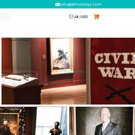
info@jtrholidays.com
JA
/
USD