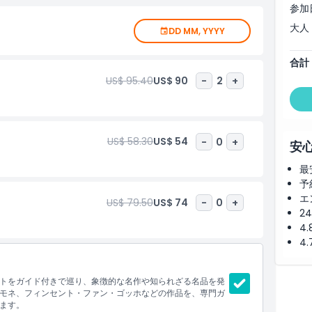
参加
大人
DD MM, YYYY
合計
US$ 95.40
US$ 90
-
2
+
US$ 58.30
US$ 54
-
0
+
安
最
予
エ
US$ 79.50
US$ 74
-
0
+
2
4
4
ートをガイド付きで巡り、象徴的な名作や知られざる名品を発
モネ、フィンセント・ファン・ゴッホなどの作品を、専門ガ
ます。