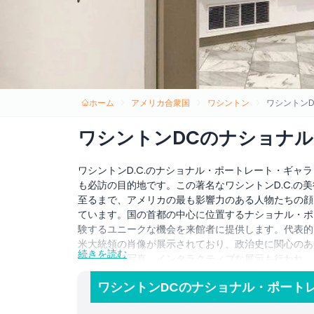
ホーム
アメリカ合衆国
ワシントン
ワシントン
ワシントンDCのナショナ
ワシントンD.C.のナショナル・ポートレート・ギャ
も必訪の目的地です。この著名なワシントンD.C.の
至るまで、アメリカの最も影響力のある人物たちの顔
ています。国の首都の中心に位置するナショナル・ポ
験するユニークな機会を来館者に提供します。代表的な
米大統領の肖像が展示されており、政治史に関心のあ
続きを読む
回展、現代写真、インタラクティブな展示も行われ、
かれる方も現代的なインスタレーションに惹かれる方
ワシントンDCのナショナル・ポート
育的で感動的な体験を提供します。ワシントンD.C.