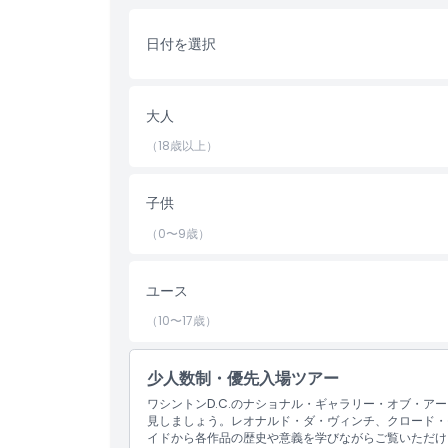
ハイライト
日付を選択
含まれるもの
大人
子供／大人ポリシー
（18歳以上）
除外事項
子供
（0〜9歳）
営業時間
ユース
注意事項
（10〜17歳）
場所
少人数制・優先入場ツアー
ワシントンD.C.のナショナル・ギャラリー・オブ・ア
見しましょう。レオナルド・ダ・ヴィンチ、クロード・
行き方
イドから各作品の歴史や意義を学びながらご覧いただけ