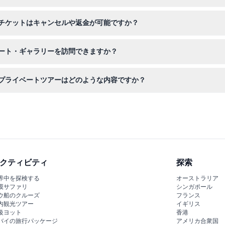
を持参し、歩きやすい靴を履いてください。飲食物の持ち込み、喫煙、
チケットはキャンセルや返金が可能ですか？
チケットは返金不可でキャンセルもできませんので、予約した日時での
ート・ギャラリーを訪問できますか？
す。グループツアー予約時には、乳幼児や子供も人数に含めてください
プライベートツアーはどのような内容ですか？
識豊富なガイドによる象徴的なポートレートやアメリカの歴史にまつわ
クティビティ
探索
界中を探検する
オーストラリア
漠サファリ
シンガポール
ウ船のクルーズ
フランス
内観光ツアー
イギリス
級ヨット
香港
バイの旅行パッケージ
アメリカ合衆国