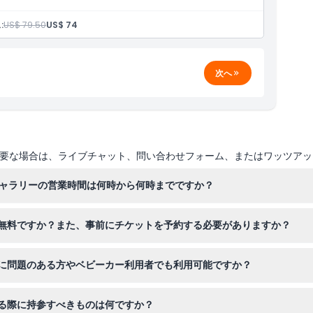
:
US$ 79.50
US$ 74
次へ
要な場合は、ライブチャット、問い合わせフォーム、またはワッツアッ
ギャラリーの営業時間は何時から何時までですか？
11時30分から午後7時まで開館していますが、12月25日は休館です
無料ですか？また、事前にチケットを予約する必要がありますか？
無料で、パスの所持も不要です。特別ツアーや体験は本ウェブサイトで
に問題のある方やベビーカー利用者でも利用可能ですか？
ADA準拠であり、車いすとベビーカーの両方に対応しており、快適に
る際に持参すべきものは何ですか？