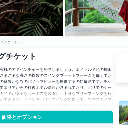
ングチケット
グチケット
究極のアドベンチャーを発見しましょう。エメラルド色の棚田
さまざまな高さの複数のスイングプラットフォームを備えてお
の緑豊かな谷のパノラマビューを撮影するのに最適です。チケ
要エリアからの往復ホテル送迎が含まれており、バリでのシー
ガイドが安全なハーネスを装着し、十分なブリーフィングを行
ができます。メインのバリ・スイングに加えて、竹のスカイブ
写真スポットと穏やかなひとときを提供する追加アトラクショ
験の後は、ピチェヘブンの風光明媚なガーデンエリアでくつろ
 価格とオプション
、ヘルシーな地元の軽食をつまんだり、手作りのバリ製品が並
の撮影スポットへ無制限にアクセスでき、プロの写真撮影アシ