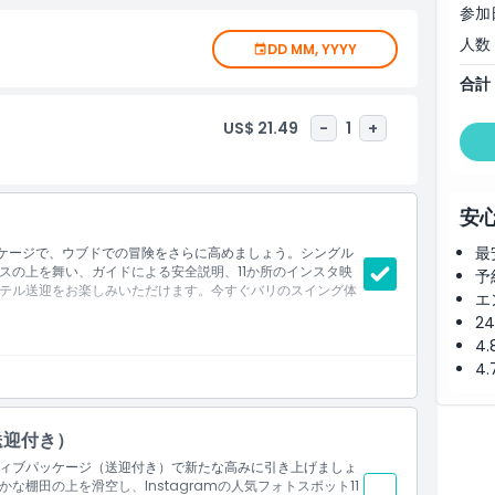
思い出と共有できる高品質な画像を持ち帰ることができます。
参加
を狙う写真愛好家でも、ピチェヘブン・バリ・スイング体験は
人数
DD MM, YYYY
ぐピチェヘブン・バリ・スイングチケットを予約して、興奮、
めましょう。
合計
US$ 21.49
-
1
+
安
最
ッケージで、ウブドでの冒険をさらに高めましょう。シングル
スの上を舞い、ガイドによる安全説明、11か所のインスタ映
予
テル送迎をお楽しみいただけます。今すぐバリのスイング体
エ
2
4
4
ング（80m）、タンデムスイング
送迎付き）
ィブパッケージ（送迎付き）で新たな高みに引き上げましょ
棚田の上を滑空し、Instagramの人気フォトスポット11