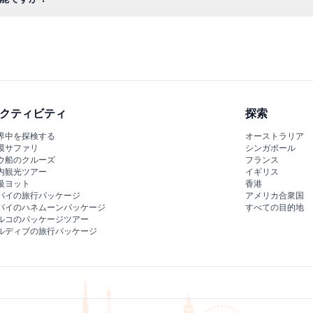
を入り口で提示すれば再入場が許可されます。
クティビティ
探索
界中を探検する
オーストラリア
漠サファリ
シンガポール
ウ船のクルーズ
フランス
内観光ツアー
イギリス
級ヨット
香港
バイの旅行パッケージ
アメリカ合衆国
バイのハネムーンパッケージ
すべての目的地
ルコのパッケージツアー
ルディブの旅行パッケージ