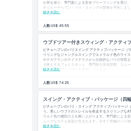
か所を巡り、専門家による安全ブリーフィングを受け、
以下のフォトスポットへの訪問：チキンネスト、バ
すぐピーチヘブン・バリ・スイングの冒険を予約しまし
場所
ジ、ヘブンロード、ハンギングベッド、フローティ
続きを読む
除外事項
イダウェイハウス。
その他の個人費用
行き方
人数:
US$ 45.55
チップおよび謝礼
写真/DVDの記録。
含まれるもの
引換方法
ウブドツアー付きスウィング・アクティ
以下への入場：シングルスイング（15m）、シン
ピチェヘブンのバリスイング アクティブパッケージ（
軽食
リリングなジャングルスイングでエメラルド色のライス
ボトル入り飲料水
キャンセルポリシー
やテガラランのライステラスから伝統的なバリの寺院ま
ホテルへの往復送迎
タ映えするフォトスポット、専門的な安全説明、スムー
基本保険
続きを読む
イング＆ウブドツアーを予約してください。
以下のフォトスポットへの訪問：チキンネスト、バ
除外事項
ジ、ヘブンロード、ハンギングベッド、フローティ
イドアウェイハウス。
その他の個人的な費用
人数:
US$ 74.25
チップおよび謝礼。
含まれるもの
入場：シングルスイング（15m）、シングルスイ
スイング・アクティブ・パッケージ（四
入場：テゲヌンガン滝およびテガラランのライステ
ピチェヘブンのバリ・スイング アクティブパッケージ
軽食
う。美しいウブドのトレイルを疾走するスリリングなA
ボトル入り飲料水
ラルド色の棚田の上を舞い上がります。専門家による安全説
ホテルへの往復送迎
ムーズなホテル送迎が含まれます。今すぐ究極のバリ体
基本保険
続きを読む
除外事項
次のフォトスポットへの訪問：チキンネスト、バー