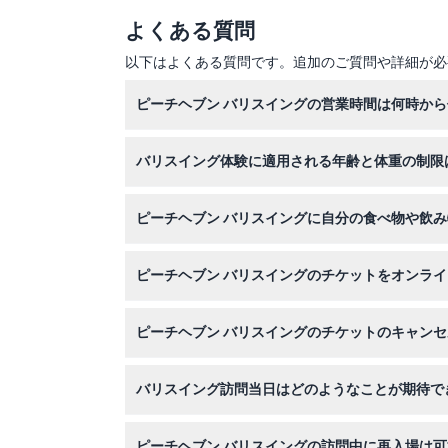
ラフティング会場での昼食
よくある質問
シャワー室とタオル。
以下はよくある質問です。追加のご質問や詳細が必
ピーチヘブン バリスイングの営業時間は何時か
ピーチヘブン バリスイングは毎日午前8時から
バリスイング体験に適用される年齢と体重の制限
アトラクションはバリの静寂の日、ニュピの日は
参加者は66歳未満で体重が200kg以下である
ピーチヘブン バリスイングに自分の食べ物や飲
会場内への外部の食べ物や飲み物の持ち込みは許
ピーチヘブン バリスイングのチケットをオンラ
このウェブサイトで簡単にチケットをオンライン
ピーチヘブン バリスイングのチケットのキャン
チケットは返金不可で、いかなる事情でもキャン
バリスイング訪問当日はどのようなことが期待で
当日はプロのスタッフが安全を確保しながら、緑
ピーチヘブン バリスイングの訪問中に再入場は
チケットの提示で再入場も可能です。