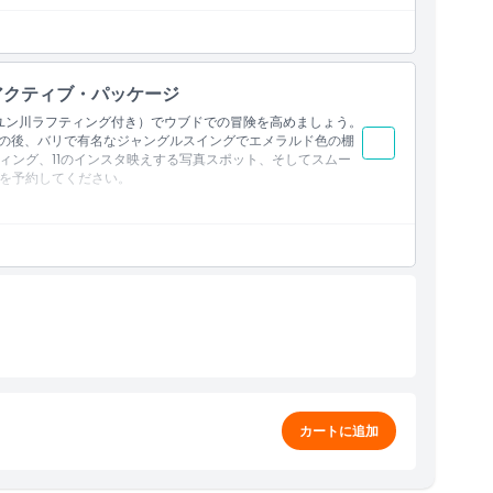
ーティングジャグジー、トライアングルハウス、バブルハウ
イング（80m）、タンデムスイング
アクティブ・パッケージ
アユン川ラフティング付き）でウブドでの冒険を高めましょう。
ングの後、バリで有名なジャングルスイングでエメラルド色の棚
ィング、11のインスタ映えする写真スポット、そしてスムー
を予約してください。
ドネスト、ヒュージストーン、フォルクスワーゲン、ヘブン
ーティングジャグジー、トライアングルハウス、バブルハウ
グルスイング（80m）、およびタンデムスイング
ト、ヒュージストーン、フォルクスワーゲン、ヘブンブリッ
カートに追加
ングジャグジー、トライアングルハウス、バブルハウス、ハ