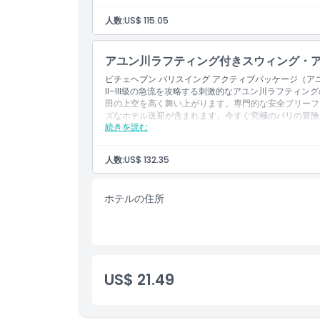
ブリッジ、ヘブンロード、ハンギングベッド、フロ
その他の個人的費用
ス、ハイドアウェイハウス。
チップや謝礼。
人数:
US$ 115.05
含まれるもの
入場料：シングルスイング（15m）、シングルス
軽食・ドリンク
アユン川ラフティング付きスウィング・
ペットボトルの飲料水
ピチェヘブン バリスイング アクティブパッケージ（
昼食
II–III級の急流を攻略する刺激的なアユン川ラフティ
ホテルへの往復送迎
田の上空を高く舞い上がります。専門的な安全ブリーフ
基本保険
ズなホテル送迎が含まれます。今すぐ究極のバリの冒険
次のフォトスポットへの訪問：チキンネスト、バー
続きを読む
除外項目
ブリッジ、ヘブンロード、ハンギングベッド、フロ
ス、ハイドアウェイハウス
その他の個人的費用
1.5時間のATV体験
チップおよび謝礼
人数:
US$ 132.35
すべての必要な安全装備
写真／DVDの記録。
ATV会場での昼食
含まれるもの
シャワールーム & タオル。
以下への入場：シングルスイング（15m）、シン
ホテルの住所
軽食
ボトル入り飲料水
昼食
ホテルへの往復送迎
基本保険
次の写真スポット訪問：チキンネスト、バードネス
US$ 21.49
ジ、ヘブンロード、ハンギングベッド、フローティ
イダウェイハウス
2時間のホワイトウォーターラフティング
すべての必要な安全装備