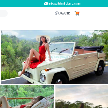
info@jtrholidays.com
JA
/
USD