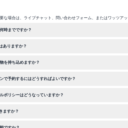
要な場合は、ライブチャット、問い合わせフォーム、またはワッツアッ
ら何時までですか？
午後6時まで営業しており、最終入場は閉館の30分前です（変更の可能
はありますか？
休業となります。
必要があります。0～12歳の子供は無料で入場できますが、適性ガイドラ
み物を持ち込めますか？
可されていませんので、ご来場前に計画を立てることをお勧めします。
インで予約するにはどうすればよいですか？
で確保でき、利用可能状況の確認や希望日選択もここで行えます。
セルポリシーはどうなっていますか？
セルできませんので、ご訪問の計画を慎重に立ててください。
きますか？
豊かなジャングルの上でスイングを楽しめます。11カ所以上の撮影スポ
可能ですか？