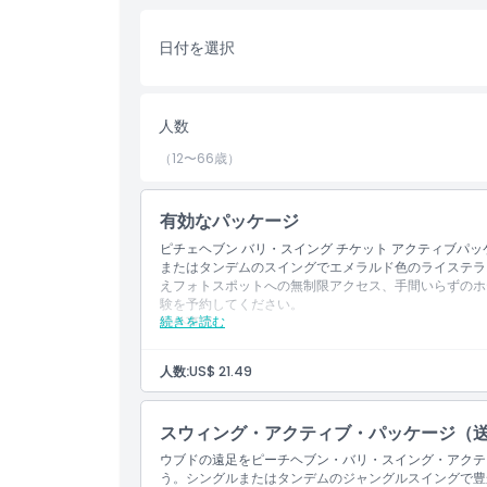
スト（オプション）も利用できるため、忘れられない
スリルを求めるアドレナリン愛好者でも、完璧な一枚
日付を選択
バリで必ず訪れるべき屋外アクティビティです。今す
美しさ、文化的な没入体験であなたのバリの旅程を高
人数
ハイライト
（12〜66歳）
含まれるもの
有効なパッケージ
ピチェヘブン バリ・スイング チケット アクティブパ
またはタンデムのスイングでエメラルド色のライステラ
子供／大人ポリシー
えフォトスポットへの無制限アクセス、手間いらずのホ
験を予約してください。
続きを読む
除外事項
対象外
ホテル送迎（往復）
その他個人的な費用
人数:
US$ 21.49
チップおよび謝礼。
営業時間
含まれる内容
入場：シングルスイング（15m）、シングルスイ
スウィング・アクティブ・パッケージ（
軽食
注意事項
ウブドの遠足をピーチヘブン・バリ・スイング・アクテ
ボトル入り飲料水
う。シングルまたはタンデムのジャングルスイングで豊かな
基本保険