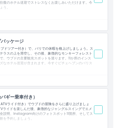
往復のホテル送迎でストレスなくお楽しみいただけます。今
ードネスト、巨大な石、フォルクスワーゲン、ヘブンブリッ
ょう。
ングジャグジー、トライアングルハウス、バブルハウス、ハ
ブパッケージ
グルスイング（80m）、およびタンデムスイング
ウブドツアー付き）で、バリでの休暇を格上げしましょう。ス
テラスの上を滑空し、その後、象徴的なモンキーフォレスト
で、ウブドの主要観光スポットを巡ります。11か所のインス
ズなホテル送迎が含まれます。今すぐピチェヘブンのバリス
ードネスト、巨大な石、フォルクスワーゲン、ヘブンブリッ
ングジャグジー、トライアングルハウス、バブルハウス、ハ
ング（80m）、およびタンデムスイング
輪バギー乗車付き）
ラス
（ATVライド付き）でウブドの冒険をさらに盛り上げましょ
TVライドを楽しんだ後、象徴的なジャングルスイングでエメ
明、Instagram向けのフォトスポット11箇所、そしてス
験を予約しましょう。
ドネスト、ヒュージストーン、フォルクスワーゲン、ヘブン