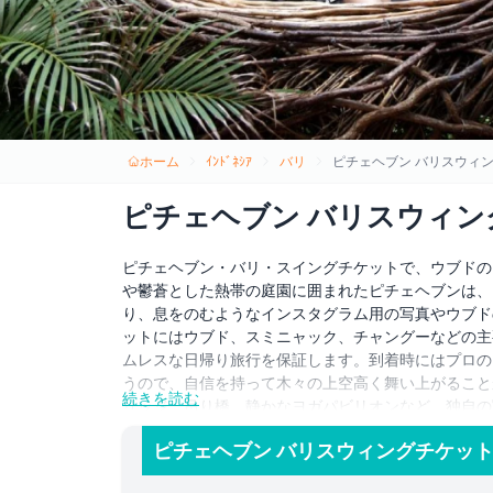
ホーム
ｲﾝﾄﾞﾈｼｱ
バリ
ピチェヘブン バリスウィ
ピチェヘブン バリスウィン
ピチェヘブン・バリ・スイングチケットで、ウブドの
や鬱蒼とした熱帯の庭園に囲まれたピチェヘブンは、
り、息をのむようなインスタグラム用の写真やウブド
ットにはウブド、スミニャック、チャングーなどの主
ムレスな日帰り旅行を保証します。到着時にはプロの
うので、自信を持って木々の上空高く舞い上がること
続きを読む
リッジ、吊り橋、静かなヨガパビリオンなど、独自の
ンもお楽しみいただけます。スリル満点のスイング体
ピチェヘブン バリスウィングチケット
ぎ、さっぱりとしたココナッツウォーターを飲んだり
ぶ敷地内の土産物店を見て回ったりできます。すべて