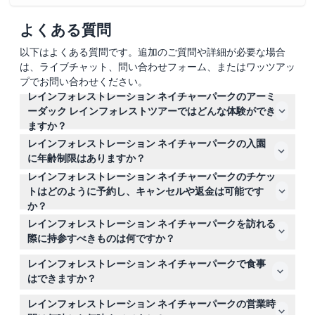
よくある質問
以下はよくある質問です。追加のご質問や詳細が必要な場合
は、ライブチャット、問い合わせフォーム、またはワッツアッ
プでお問い合わせください。
レインフォレストレーション ネイチャーパークのアーミ
ーダック レインフォレストツアーではどんな体験ができ
ますか？
第二次世界大戦のアーミーダック車両で45分間の水陸両
レインフォレストレーション ネイチャーパークの入園
用ツアーを楽しめます。陸と水の両方を走行し、美しい熱
に年齢制限はありますか？
帯雨林やその野生動物を間近で見ることができます（変更
レインフォレストレーション ネイチャーパークのチケッ
0〜3歳の子供は無料で入園でき、4〜14歳の子供および15
される場合がありますので、予約時にご確認ください）。
トはどのように予約し、キャンセルや返金は可能です
歳以上の大人に適しているため、さまざまな年齢の子供が
か？
いる家族に最適です。
このウェブサイトで簡単にチケットをオンライン予約でき
レインフォレストレーション ネイチャーパークを訪れる
ます。すべてのチケットは返金不可かつキャンセル不可で
際に持参すべきものは何ですか？
すので、日時を慎重に選んでください。
歩きやすい靴と、熱帯雨林の気候に適した軽装を着用し、
レインフォレストレーション ネイチャーパークで食事
日焼け止め、帽子、水筒を持参すると一日快適に過ごせま
はできますか？
す。
はい、園内のアウトバックレストランでランチやその他の
レインフォレストレーション ネイチャーパークの営業時
食事が提供されていますが、食事や飲み物はチケット料金