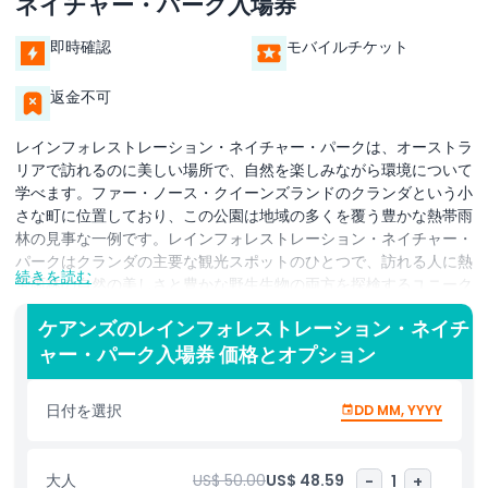
ネイチャー・パーク入場券
即時確認
モバイルチケット
返金不可
レインフォレストレーション・ネイチャー・パークは、オーストラ
リアで訪れるのに美しい場所で、自然を楽しみながら環境について
学べます。ファー・ノース・クイーンズランドのクランダという小
さな町に位置しており、この公園は地域の多くを覆う豊かな熱帯雨
林の見事な一例です。レインフォレストレーション・ネイチャー・
パークはクランダの主要な観光スポットのひとつで、訪れる人に熱
続きを読む
帯雨林の自然の美しさと豊かな野生生物の両方を探検するユニーク
な体験を提供します。ここでは自然とつながる手助けとなるさまざ
ケアンズのレインフォレストレーション・ネイチ
まな楽しいアクティビティに参加できます。ハイライトの一つは有
ャー・パーク入場券 価格とオプション
名なアーミーダック・ツアーです。これらの特殊な車両は陸上と水
上の両方で雨林を巡り、自然の景観を間近に見ることができます。
このツアーでは、熱帯の植物や木々、雨林に生息する動物たちを見
日付を選択
DD MM, YYYY
ることができます。アーミーダック・ツアーに加えて、レインフォ
レストレーション・ネイチャー・パークではオーストラリア固有の
動物を見る機会もあります。公園にはコアラ、カンガルー、さまざ
大人
US$ 50.00
US$ 48.59
-
1
+