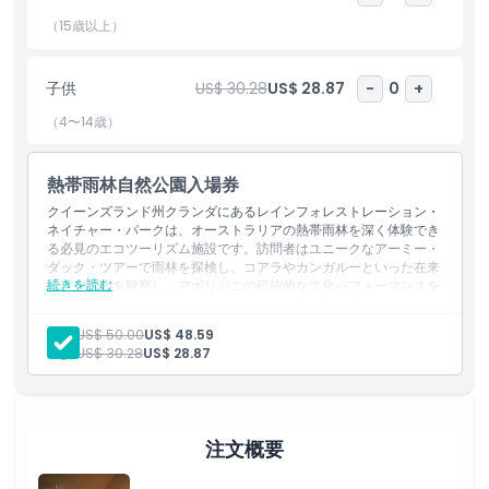
まな種類の鳥など多くの動物が生息しており、安全でインタラクテ
ィブな環境でオーストラリアの独特な野生動物について学ぶのに最
（15歳以上）
適な場所です。レインフォレストレーション・ネイチャー・パーク
は文化体験でも知られており、訪問者は伝統的なアボリジニのパフ
子供
US$ 30.28
US$ 28.87
-
0
+
ォーマンスを楽しみ、地元アボリジニの人々の歴史や文化について
学ぶことができます。公園は、先住オーストラリア人が何千年にも
（4〜14歳）
わたって自然と調和して暮らしてきた様子を知るのに興味深い洞察
を提供しており、自然と文化が一体となる場所となっています。
熱帯雨林自然公園入場券
クイーンズランド州クランダにあるレインフォレストレーション・
ネイチャー・パークは、オーストラリアの熱帯雨林を深く体験でき
ハイライト
る必見のエコツーリズム施設です。訪問者はユニークなアーミー・
ダック・ツアーで雨林を探検し、コアラやカンガルーといった在来
続きを読む
の野生動物を観察し、アボリジニの伝統的な文化パフォーマンスを
含まれるもの
楽しめます。ガイド付き散策や熱帯雨林の生態系に関する教育的な
解説、環境保全への強い取り組みを通じて、この公園は自然とつな
大人:
US$ 50.00
US$ 48.59
がり、オーストラリアの豊かな生物多様性について学ぶのに最適な
子供:
US$ 30.28
US$ 28.87
子供／大人ポリシー
場所です。
除外事項
注文概要
営業時間