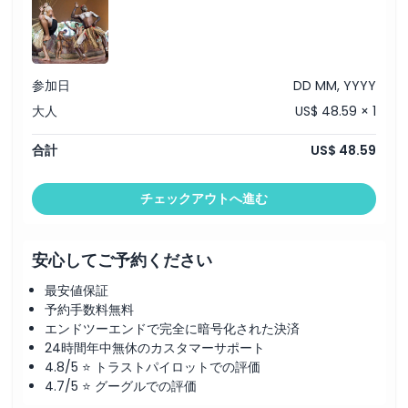
注意事項
参加日
DD MM, YYYY
場所
大人
US$ 48.59 × 1
合計
US$ 48.59
行き方
チェックアウトへ進む
引換方法
キャンセルポリシー
安心してご予約ください
最安値保証
予約手数料無料
エンドツーエンドで完全に暗号化された決済
24時間年中無休のカスタマーサポート
4.8/5 ⭐ トラストパイロットでの評価
4.7/5 ⭐ グーグルでの評価