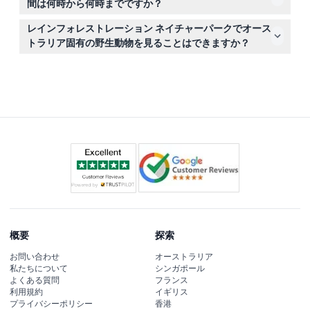
間は何時から何時までですか？
に含まれていません。
公園は毎日午前9時から午後3時まで営業しており、すべ
レインフォレストレーション ネイチャーパークでオース
ての体験を十分に楽しむことができます（変更の場合があ
トラリア固有の野生動物を見ることはできますか？
りますので予約時にご確認ください）。
もちろんです！コアラ、カンガルー、さまざまな鳥などの
固有動物と自然でリラックスした環境の中で触れ合えるコ
アラ＆ワイルドライフパークがチケットに含まれていま
す。
概要
探索
お問い合わせ
オーストラリア
私たちについて
シンガポール
よくある質問
フランス
利用規約
イギリス
プライバシーポリシー
香港