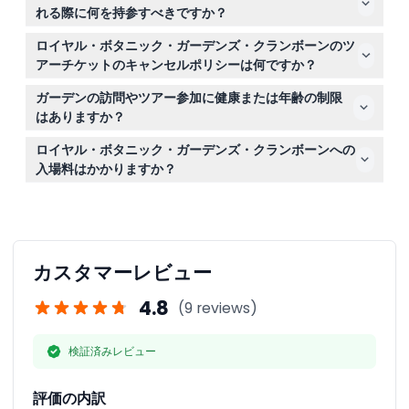
スツアーのチケットをオンラインで予約できます。ツアー
れる際に何を持参すべきですか？
にはガーデン入場料とライブ解説が含まれます。
歩きやすい履物、水、帽子や日焼け止めなどの日よけ用
ロイヤル・ボタニック・ガーデンズ・クランボーンのツ
品、そしてオンラインの予約確認書をお持ちになることを
アーチケットのキャンセルポリシーは何ですか？
推奨します。ツアーは屋外で行われるため、天候に備えて
チケットは返金不可でキャンセルもできませんので、ご予
ください。
ガーデンの訪問やツアー参加に健康または年齢の制限
約の日時にご利用ください。
はありますか？
ツアーは5歳以上の大人と子供が対象です。妊娠中の方、
ロイヤル・ボタニック・ガーデンズ・クランボーンへの
最近手術を受けた方や心臓疾患のある方、および非常に小
入場料はかかりますか？
さな幼児の参加は推奨されません。
ガーデンへの入場は通常無料ですが、ガイド付きツアーな
どの特別なチケットイベントには、オンラインで予約する
有料チケットが必要です。
カスタマーレビュー
4.8
(9 reviews)
検証済みレビュー
評価の内訳