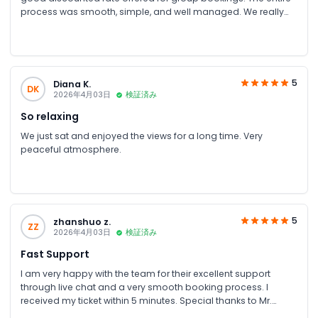
process was smooth, simple, and well managed. We really
appreciate the quick support, clear communication, and
hassle-free arrangement throughout. Overall, it was a very
smooth and satisfying booking experience.
5
Diana K.
DK
2026年4月03日
検証済み
So relaxing
We just sat and enjoyed the views for a long time. Very
peaceful atmosphere.
5
zhanshuo z.
ZZ
2026年4月03日
検証済み
Fast Support
I am very happy with the team for their excellent support
through live chat and a very smooth booking process. I
received my ticket within 5 minutes. Special thanks to Mr.
Rizwan for his kind assistance and support throughout. Truly