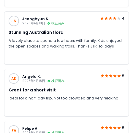
4
Jeonghyun S.
JS
2026年4月18日
検証済み
Stunning Australian flora
A lovely place to spend a few hours with family. Kids enjoyed
the open spaces and walking trails. Thanks JTR Holidays
5
Angela K.
AK
2026年4月18日
検証済み
Great for a short visit
Ideal for a half-day trip. Not too crowded and very relaxing.
5
Felipe A.
FA
2026年4月13日
検証済み