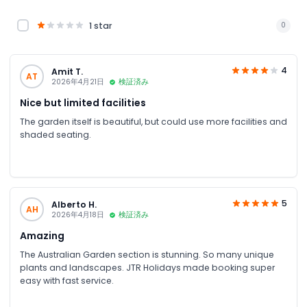
1 star
0
4
Amit T.
AT
2026年4月21日
検証済み
Nice but limited facilities
The garden itself is beautiful, but could use more facilities and
shaded seating.
5
Alberto H.
AH
2026年4月18日
検証済み
Amazing
The Australian Garden section is stunning. So many unique
plants and landscapes. JTR Holidays made booking super
easy with fast service.