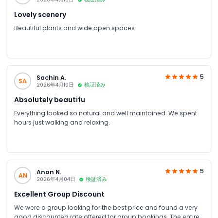
Lovely scenery
Beautiful plants and wide open spaces
5
Sachin A.
SA
2026年4月10日
検証済み
Absolutely beautifu
Everything looked so natural and well maintained. We spent
hours just walking and relaxing.
5
Anon N.
AN
2026年4月04日
検証済み
Excellent Group Discount
We were a group looking for the best price and found a very
good discounted rate offered for group bookings. The entire