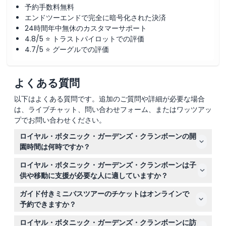
予約手数料無料
エンドツーエンドで完全に暗号化された決済
24時間年中無休のカスタマーサポート
4.8/5 ⭐ トラストパイロットでの評価
4.7/5 ⭐ グーグルでの評価
よくある質問
以下はよくある質問です。追加のご質問や詳細が必要な場合
は、ライブチャット、問い合わせフォーム、またはワッツアッ
プでお問い合わせください。
ロイヤル・ボタニック・ガーデンズ・クランボーンの開
園時間は何時ですか？
ガーデンは毎日午前9時から午後5時まで開園しており、
ロイヤル・ボタニック・ガーデンズ・クランボーンは子
最終入場は午後4時30分です。ビジターセンターは午前9
供や移動に支援が必要な人に適していますか？
時から午後4時30分まで営業しており、クリスマスの日は
はい、ガーデンはベビーカーや車椅子でのアクセスが可能
休園です（変更の可能性がありますので、ご予約時にご確
ガイド付きミニバスツアーのチケットはオンラインで
で、0〜4歳の子供は別席を使用しない場合、入場無料で
認ください）。
予約できますか？
す。補助犬の同伴も可能です。
はい、このウェブサイトでガイド付きオープンエアミニバ
ロイヤル・ボタニック・ガーデンズ・クランボーンに訪