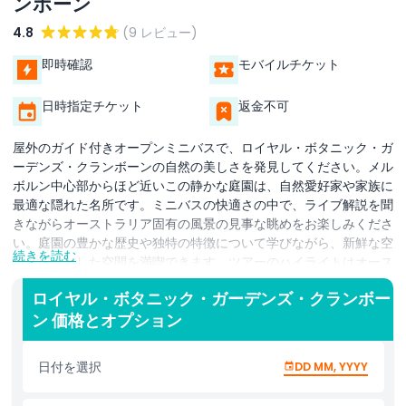
ンボーン
4.8
(9 レビュー)
即時確認
モバイルチケット
日時指定チケット
返金不可
屋外のガイド付きオープンミニバスで、ロイヤル・ボタニック・ガ
ーデンズ・クランボーンの自然の美しさを発見してください。メル
ボルン中心部からほど近いこの静かな庭園は、自然愛好家や家族に
最適な隠れた名所です。ミニバスの快適さの中で、ライブ解説を聞
きながらオーストラリア固有の風景の見事な眺めをお楽しみくださ
い。庭園の豊かな歴史や独特の特徴について学びながら、新鮮な空
続きを読む
気と広々とした空間を満喫できます。ツアーのハイライトはオース
トラリアン・ガーデンで、オーストラリアの植物相の多様性を示す
ロイヤル・ボタニック・ガーデンズ・クランボー
ネイティブプラントや鮮やかな花々、印象的なデザインが広がりま
ン 価格とオプション
す。季節ごとに移り変わる美しさを体験でき、色とりどりの開花か
らユーカリの落ち着いた香りまで楽しめます。このツアーは全年齢
層に適しており、家族連れ、カップル、または一人旅の方にもおす
日付を選択
DD MM, YYYY
すめです。メルボルンを訪れている方も地元の方も、自然と再びつ
ながるのにぴったりの穏やかで教育的な体験を提供します。楽しく