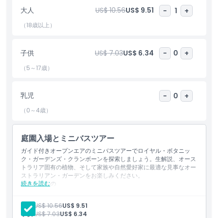
リラックスした方法でメルボルンの最も美しい屋外アトラクション
大人
US$ 10.56
US$ 9.51
-
1
+
のひとつを楽しむ機会をお見逃しなく。
（18歳以上）
ハイライト
子供
US$ 7.03
US$ 6.34
-
0
+
（5～17歳）
含まれるもの
乳児
-
0
+
子供／大人ポリシー
（0～4歳）
除外事項
庭園入場とミニバスツアー
ガイド付きオープンエアのミニバスツアーでロイヤル・ボタニッ
対象外
ク・ガーデンズ・クランボーンを探索しましょう。生解説、オース
トラリア固有の植物、そして家族や自然愛好家に最適な見事なオー
ストラリアン・ガーデンをお楽しみください。
続きを読む
含まれるもの
営業時間
生解説付きの屋外ミニバスのガイドツアーでロイヤル・ボタニ
ック・ガーデンズ・クランボーンを見学します。
大人:
US$ 10.56
US$ 9.51
色鮮やかな在来植物、季節の花々、そして見事なオーストラリ
注意事項
子供:
US$ 7.03
US$ 6.34