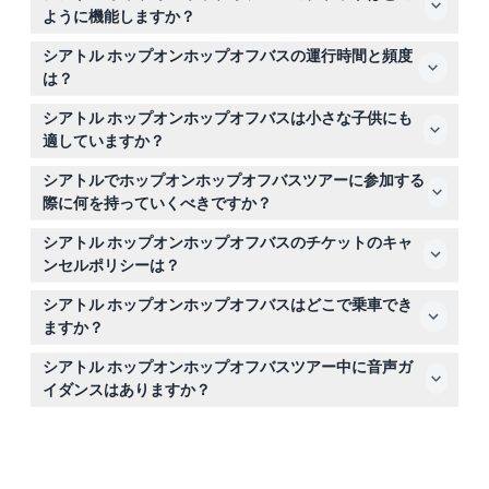
ように機能しますか？
チケットはご利用開始日から有効期間内であれば、シアト
シアトル ホップオンホップオフバスの運行時間と頻度
ル内の指定された停留所で何度でも自由に乗り降りできま
は？
す。音声ガイダンス付きで、お好きなペースで主な観光ス
バスは毎日午前10時から午後4時まで運行し、20～30分
ポットを巡ることができます。
シアトル ホップオンホップオフバスは小さな子供にも
ごとに出発します。全ループは約80分かかります。（変
適していますか？
更される場合がありますので、予約時にご確認ください）
はい、5歳未満の子供は無料で乗車できますが、指定席は
シアトルでホップオンホップオフバスツアーに参加する
ありません。家族連れでシアトルを楽しく巡るのに適した
際に何を持っていくべきですか？
バスです。
快適な靴、天候に適した服装、そしてオープントップバス
シアトル ホップオンホップオフバスのチケットのキャ
からの景色を撮影するためのカメラをお持ちください。チ
ンセルポリシーは？
ケットはこのサイトでオンライン予約・管理が可能ですの
旅行日の24時間前までにキャンセルすると場合によって
でお忘れなく。
シアトル ホップオンホップオフバスはどこで乗車でき
は手数料が発生しますが可能です。それ以降のキャンセル
ますか？
は返金不可となります。ご予約の管理はこのウェブサイト
ルート上の指定された停留所のどこからでもツアーに参加
で行ってください。
シアトル ホップオンホップオフバスツアー中に音声ガ
できます。主要なスポットにはスペースニードルとパイク
イダンスはありますか？
プレイスマーケットも含まれます。
はい、英語の音声ガイダンスで、シアトルの主要観光地の
歴史や文化的背景を解説しながら巡ることができます。