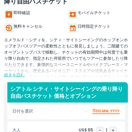
降り自由バスチケット
即時確認
モバイルチケット
無料キャンセル
日時指定チケット
エメラルド・シティを、シティ・サイトシーイングのホップオンホ
ップオフバスツアーの柔軟性とともに発見しましょう。二階建ての
オープントップバスで移動し、チケットの有効期間中は何度でも乗
り降り自由で、指定された停留所でいつでもツアーに参加したり降
りたりできます。象徴的なスペースニードルやパイクプレース・マ
ーケットから、歴史あるパイオニア・スクエアや活気あるチャイナ
続きを読む
タウンゲートまで、シアトルの最も有名な見どころを滑るように通
り過ぎます。英語のオーディオガイドが利用でき、移動中に街の歴
シアトル シティ・サイトシーイングの乗り降り
史、建築、文化について興味深い解説を得られます。レッドルート
自由バスチケット 価格とオプション
は必見の名所や人気のエリアを結んでおり、バスに戻る前に徒歩で
自由に散策することができます。ウォーターフロントの眺め、文化
的なスポット、またはアマゾン・スフィアーズのような現代的なア
日付を選択
DD MM, YYYY
トラクションを求めている場合でも、このツアーは短時間でより多
くを見て回る便利な方法を提供します。ルートを計画し、トップデ
ッキからの景色を楽しみ、単一のチケットでシアトルの魅力を最大
大人
US$ 65
-
1
+