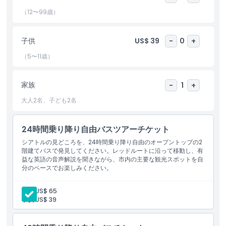
限に満喫してください。
（12〜99歳）
ハイライト
子供
US$ 39
-
0
+
（5〜11歳）
含まれるもの
家族
-
1
+
子供／大人ポリシー
大人2名、子ども2名
注意事項
24時間乗り降り自由バスツアーチケット
シアトルの見どころを、24時間乗り降り自由のオープントップの2
場所
階建てバスで発見してください。レッドルートに沿って移動し、有
益な英語の音声解説を聞きながら、市内の主要な観光スポットを自
分のペースでお楽しみください。
キャンセルポリシー
大人:
US$ 65
子供:
US$ 39