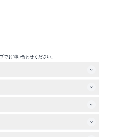
プでお問い合わせください。
発します。
て乗船できます。
ーツ、野球帽は許可されておらず、入場を拒否さ
の子供は大人料金となります。