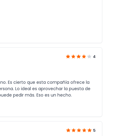
4
eno. Es cierto que esta compañía ofrece la
rsona. Lo ideal es aprovechar la puesta de
 puede pedir más. Eso es un hecho.
5