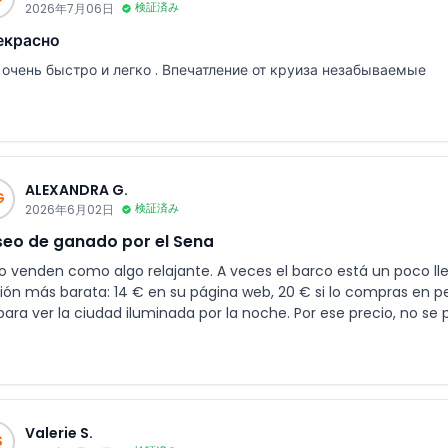
2026年7月06日
検証済み
екрасно
 очень быстро и легко . Впечатление от круиза незабываемые
ALEXANDRA G.
G
2026年6月02日
検証済み
eo de ganado por el Sena
lo venden como algo relajante. A veces el barco está un poco ll
ión más barata: 14 € en su página web, 20 € si lo compras en pe
 para ver la ciudad iluminada por la noche. Por ese precio, no se
Valerie S.
S