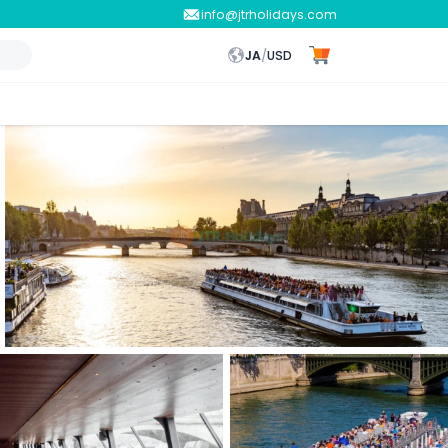
info@jtrholidays.com
JA
/
USD