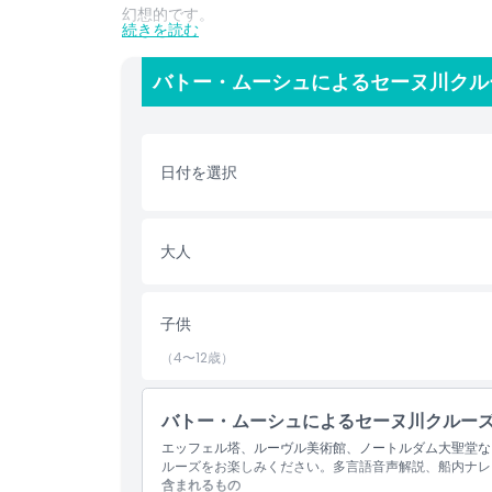
幻想的です。
続きを読む
ロマンチックなお出かけ、家族向けのアクティビティ
ークルーズは街の中心部を探検するユニークで忘れが
バトー・ムーシュによるセーヌ川クル
マンチックなパリのディナークルーズ、ライブ音楽を
い視点でパリをご覧いただけます。常にパリでの人気
予約も簡単です。セーヌ川クルーズのチケットを今す
たい美しさを体験してください。
日付を選択
ハイライト
大人
含まれるもの
子供
（4〜12歳）
子供／大人ポリシー
バトー・ムーシュによるセーヌ川クルー
除外事項
エッフェル塔、ルーヴル美術館、ノートルダム大聖堂な
ルーズをお楽しみください。多言語音声解説、船内ナレ
含まれるもの