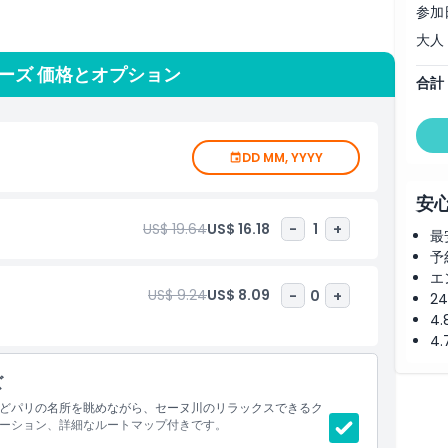
参加
大人
、あるいはひとり旅を計画している場合でも、このパリのリバ
たい方法を提供します。日中の観光クルーズ、セーヌ川でのロ
ーズ 価格とオプション
合計
楽しむ体験などからお選びいただけ、それぞれ水上からの新し
アクティビティ上位にランクされており、全年齢に適していて
ぐ予約して、水上から本当に魔法のような視点でパリの忘れが
DD MM, YYYY
安
US$ 19.64
US$ 16.18
-
1
+
最
予
エ
US$ 9.24
US$ 8.09
-
0
+
2
4
4
ズ
どパリの名所を眺めながら、セーヌ川のリラックスできるク
ーション、詳細なルートマップ付きです。