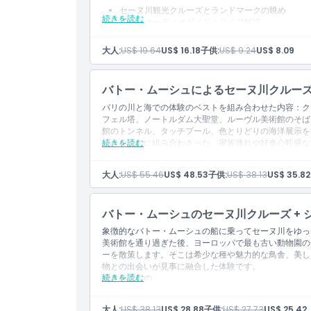
営業時間
セーヌ川観光クルーズとランドマークの眺め
続きを読む
多言語オーディオガイドとライブ解説
ポン・デ・ザルム（ポート・ド・ラ・コンフェラン
注意事項
営業時間
大人:
US$ 19.64
US$ 16.18
子供:
US$ 9.24
US$ 8.09
ハイシーズン（4月〜10月）
毎日運行（月曜日〜日曜日）
場所
バトー・ムーシュによるセーヌ川クルー
30〜45分間隔で出発
営業時間：午前10時〜午後10時
パリの川と海での体験のベストを組み合わせた内容：ク
土曜日は午後10時30分の追加出発あり
フェル塔、ノートルダム大聖堂、ルーヴル美術館のそば
服装規定
ローシーズン（11月〜3月）
館のトンネル、タッチプール、色とりどりの海洋展示を
シームレスに組み合わさった、家族連れや好奇心旺盛な
続きを読む
毎日運行（月曜日〜日曜日）
30〜45分間隔で出発
キャンセルポリシー
営業時間：午前10時15分〜午後9時30分
大人:
US$ 55.46
US$ 48.53
子供:
US$ 38.13
US$ 35.82
バトー・ムーシュのセーヌ川クルーズ +
象徴的なバトー・ムーシュの船に乗ってセーヌ川をゆっ
美術館を通り過ぎた後、ヨーロッパで最も古い動物園の
ーを散策します。そこは希少な種や魅力的な鳥舎、美し
物との出会いが見事に融合した体験です。
続きを読む
含まれるもの
セーヌ川クルーズのチケット
メナジェリー動物園の入場
大人:
US$ 38.13
US$ 28.88
子供:
US$ 27.73
US$ 25.42