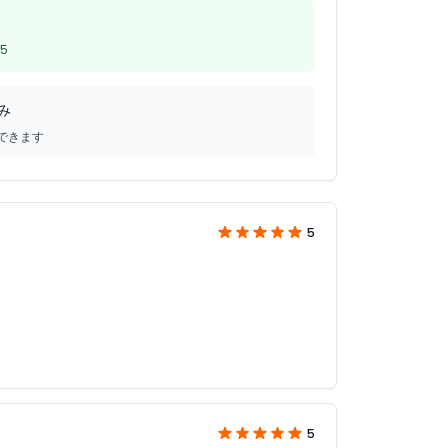
5
み
できます
5
5