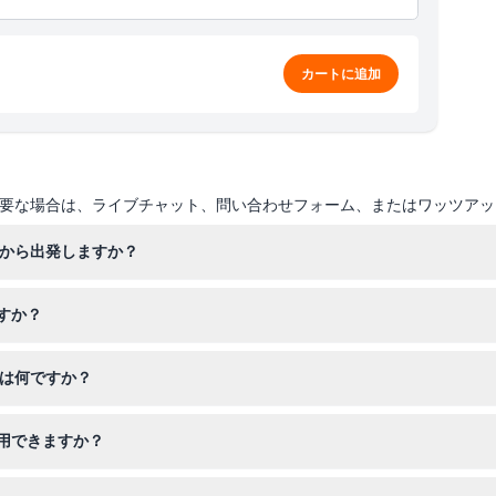
カートに追加
要な場合は、ライブチャット、問い合わせフォーム、またはワッツアッ
こから出発しますか？
、8区のポン・デ・ザルマ近くのポート・ド・ラ・コンフェランスから出
すか？
トの予約時に表示されるスケジュールされた出発時間のいずれかで訪れ
装は何ですか？
でお越しください。スポーツウェア、ビーチサンダル、バミューダショ
用できますか？
だけます。4歳から12歳までは有料の大人の同伴が必要で、13歳以上