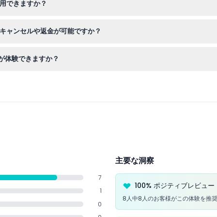
利用できますか？
ートが必要な方にも快適な体験を提供しています。
はキャンセルや返金が可能ですか？
旅行計画に合った正しい日付と時間で予約してください。
が体験できますか？
の音声解説付きで楽しみ、エッフェル塔やノートルダムなどの主要観光名
主要な洞察
7
100% ポジティブレビュー
1
8人中8人のお客様がこの体験を推
0