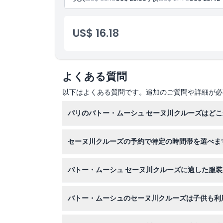
柔軟なスケジュールオプション
家族向けの体験
US$ 16.18
よくある質問
以下はよくある質問です。追加のご質問や詳細が必
パリのバトー・ムーシュ セーヌ川クルーズはど
すべてのバトー・ムーシュ セーヌ川クルーズは
セーヌ川クルーズの予約で特定の時間帯を選べま
特定の時間帯を選ぶ必要はなく、このウェブサイ
バトー・ムーシュ セーヌ川クルーズに適した服
フォーマルな服装が必要なため、スマートな服装
バトー・ムーシュのセーヌ川クルーズは子供も利
れる場合があります。
はい、0歳から3歳までの子供は無料でご利用いた