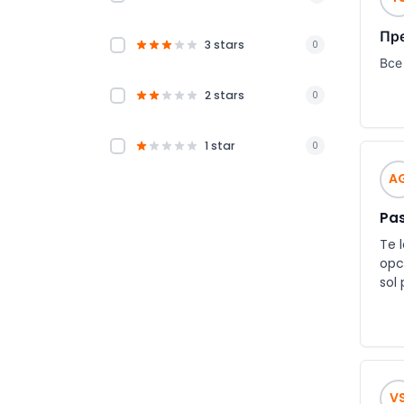
Пр
3 stars
0
Все
2 stars
0
1 star
0
A
Pas
Te 
opc
sol
V