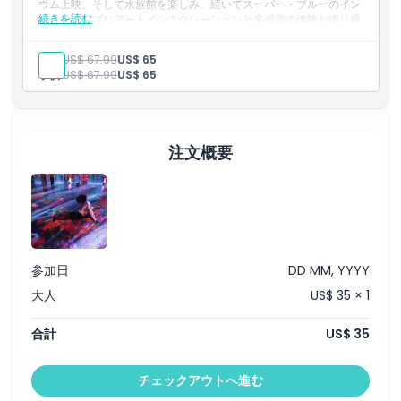
ウム上映、そして水族館を楽しみ、続いてスーパー・ブルーのイン
行き方
続きを読む
タラクティブなアートインスタレーションと多感覚の体験が織り成
す魅惑的な世界に足を踏み入れます。教育、イノベーション、創造
性に満ちた一日をマイアミで求めるご家族、アート愛好家、そして
大人:
US$ 67.99
US$ 65
引換方法
好奇心旺盛な方々に最適です。
子供:
US$ 67.99
US$ 65
キャンセルポリシー
注文概要
参加日
DD MM, YYYY
大人
US$ 35 × 1
合計
US$ 35
チェックアウトへ進む