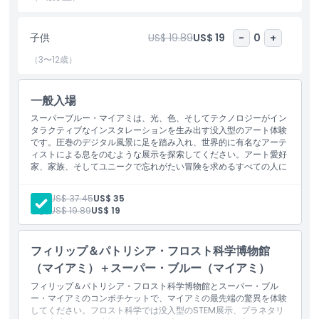
子供
US$ 19.89
US$ 19
-
0
+
ハイライト
（3〜12歳）
含まれるもの
一般入場
スーパーブルー・マイアミは、光、色、そしてテクノロジーがイン
子供／大人ポリシー
タラクティブなインスタレーションを生み出す没入型のアート体験
です。圧巻のデジタル風景に足を踏み入れ、世界的に有名なアーテ
ィストによる息をのむような展示を探索してください。アート愛好
除外事項
家、家族、そしてユニークで忘れがたい冒険を求めるすべての人に
とって、マイアミで必訪のアトラクションです。
大人:
US$ 37.45
US$ 35
営業時間
子供:
US$ 19.89
US$ 19
注意事項
フィリップ＆パトリシア・フロスト科学博物館
（マイアミ）＋スーパー・ブルー（マイアミ）
フィリップ＆パトリシア・フロスト科学博物館とスーパー・ブル
場所
ー・マイアミのコンボチケットで、マイアミの最先端の驚異を体験
してください。フロスト科学では没入型のSTEM展示、プラネタリ