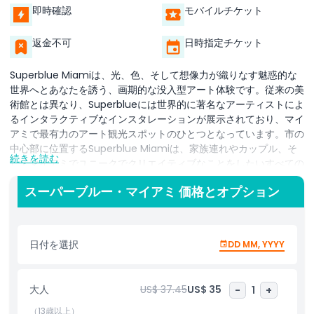
即時確認
モバイルチケット
返金不可
日時指定チケット
Superblue Miamiは、光、色、そして想像力が織りなす魅惑的な
世界へとあなたを誘う、画期的な没入型アート体験です。従来の美
術館とは異なり、Superblueには世界的に著名なアーティストによ
るインタラクティブなインスタレーションが展示されており、マイ
アミで最有力のアート観光スポットのひとつとなっています。市の
中心部に位置するSuperblue Miamiは、家族連れやカップル、そ
続きを読む
してマイアミでユニークでクリエイティブなことをしたいすべての
人にとって必訪の場所です。来場者は息をのむようなデジタルの風
スーパーブルー・マイアミ 価格とオプション
景、光り輝く環境、動きや触覚に反応する大規模なインスタレーシ
ョンを探索できます。この革新的なアートスペースは視覚的に圧倒
されるだけでなく感情にも訴えるよう設計されており、ソーシャル
メディアで共有したくなる忘れがたい瞬間を提供します。アート愛
日付を選択
DD MM, YYYY
好家であっても、単に楽しい屋内アクティビティを探しているだけ
でも、Superblue Miamiのチケットはフロリダで最も話題のアー
ト目的地へのアクセスを提供します。創造性とのつながり方を再定
大人
US$ 37.45
US$ 35
-
1
+
義するこの没入型アートミュージアムを体験する機会をお見逃しな
く。
（13歳以上）