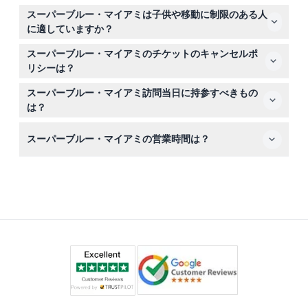
当ウェブサイトで、希望の日付と時間を確保するために、
によって作られた美しいデジタル風景を通じて、多感覚の
スーパーブルー・マイアミは子供や移動に制限のある人
時間指定のチケットを簡単にオンライン購入できます。ボ
旅を楽しめます。
に適していますか？
ックスオフィスでチケットの数量は限られていますが、オ
はい、スーパーブルー・マイアミは3歳以上の子供を歓迎
ンライン予約をおすすめします。
スーパーブルー・マイアミのチケットのキャンセルポ
しており、0～2歳の子供は無料で入場できます。会場は
リシーは？
車椅子対応で、移動に制限のある方にも適した選択肢で
スーパーブルー・マイアミのチケットは返金不可かつキャ
す。
スーパーブルー・マイアミ訪問当日に持参すべきもの
ンセルできませんので、予約前に計画を確実にしてくださ
は？
い。
予約確認書を持参し、入場予定時刻の少なくとも15分前に
スーパーブルー・マイアミの営業時間は？
到着してチケットを引き換えてください。フラッシュ撮影
は不可ですが、写真撮影やビデオ撮影は可能なので、ぜひ
スーパーブルー・マイアミの営業時間は、月曜から木曜は
体験を記録してください。
午前11時から午後7時まで、金曜と土曜は午前10時から午
後8時まで、日曜は午前10時から午後7時までです（変更
の可能性がありますので、予約時にご確認ください）。