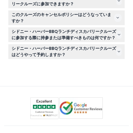
15歳未満の子供は有料の大人の付き添いが必要です。ご予
リークルーズに参加できますか？
約時に申し出があれば、アレルギーやグルテン不耐症、ベ
このクルーズは妊婦や幼児（トドラー）には適していませ
ジタリアンなどの特別な食事制限にも対応可能です。
このクルーズのキャンセルポリシーはどうなっていま
んので、これらのグループの方は別のアクティビティをご
すか？
検討ください。
シドニー・ハーバーBBQランチディスカバリークルーズの
シドニー・ハーバーBBQランチディスカバリークルーズ
チケットは返金不可でキャンセルできません。予約した日
に参加する際に持参または準備すべきものは何ですか？
時にチケットをご利用ください。
ハーバーの屋外なので、快適な服装と日焼け止めを持参し
シドニー・ハーバーBBQランチディスカバリークルーズ
てください。絶景を撮影するためのカメラもおすすめです
はどうやって予約しますか？
が、食事とドリンクは提供されるため、追加の食べ物や飲
このウェブサイトから簡単にオンラインでチケットをご予
み物は必要ありません。
約いただけます。ご希望の日程の最新の空き状況や料金も
ここでご確認いただけます。