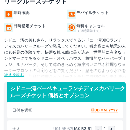
リークルーズチケット
即時確認
モバイルチケット
日時指定チケット
無料キャンセル
（48時間前まで）
シドニー湾の美しさを、リラックスできるシドニー湾BBQランチ・
ディスカバリークルーズで発見してください。観光客にも地元の人
にも必見の体験です。快適な観光船に乗り込み、世界的に有名なラ
ンドマークであるシドニー・オペラハウス、象徴的なハーバーブリ
ッジ、ルナパーク、そして湾のきらめく海岸沿いに並ぶ壮麗なウォ
ーターフロントの邸宅などをご覧ください。息をのむような水路を
続きを読む
航行する間、新鮮に調理されたオーストラリア風BBQランチを味わ
い、ジューシーな各種肉料理や新鮮なサラダ、サイドディッシュの
シドニー湾バーベキューランチディスカバリーク
数々を、パノラマのハーバーの眺めとともにお楽しみいただけま
ルーズチケット 価格とオプション
す。広々とした屋内席とオープンデッキを備えたこのクルーズは、
くつろぎや観光、シドニーの最も象徴的な名所の素晴らしい写真撮
影に最適な環境を提供します。経験豊富なホストによるライブまた
日付を選択
DD MM, YYYY
は録音のガイド解説で旅をより充実させ、シドニーの豊かな歴史、
独特な建築、そして隠れた魅力についての興味深い話を共有しま
す。この昼のシドニー湾ランチクルーズは、食事、観光、リラック
大人
US$ 55.62
US$ 53.51
-
1
+