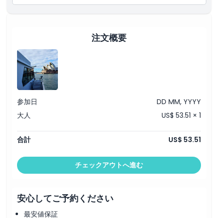
営業時間
帰着時間
：帰港はおおよそ午後2:15頃です。選択した行程により時
間が前後する場合があります
注意事項
注文概要
場所
行き方
参加日
DD MM, YYYY
大人
US$ 53.51 × 1
引換方法
合計
US$ 53.51
キャンセルポリシー
チェックアウトへ進む
安心してご予約ください
最安値保証