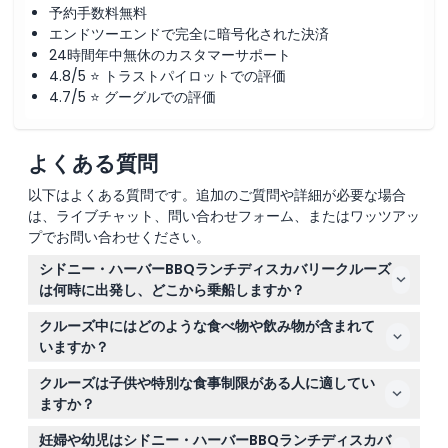
予約手数料無料
エンドツーエンドで完全に暗号化された決済
24時間年中無休のカスタマーサポート
4.8/5 ⭐ トラストパイロットでの評価
4.7/5 ⭐ グーグルでの評価
よくある質問
以下はよくある質問です。追加のご質問や詳細が必要な場合
は、ライブチャット、問い合わせフォーム、またはワッツアッ
プでお問い合わせください。
シドニー・ハーバーBBQランチディスカバリークルーズ
は何時に出発し、どこから乗船しますか？
このクルーズは毎日12:00にサーキュラーキーのイースタ
クルーズ中にはどのような食べ物や飲み物が含まれて
ーポントーンから出発し、11:45から乗船が始まります。
いますか？
クルーズを逃さないように少なくとも10分前には到着して
ビーフキャセロール、タイ風スパイシーチキンフィレ、エ
ください（変更の可能性がありますので、ご予約時にご確
クルーズは子供や特別な食事制限がある人に適してい
ビのシーフード等を含むビュッフェランチを船上でお楽し
認ください）。
ますか？
みいただけます。無料のドリンクも含まれていますが、そ
5歳未満の子供は現地でチケットを購入する必要があり、
の他の飲み物や個人的な費用は含まれていません。
妊婦や幼児はシドニー・ハーバーBBQランチディスカバ