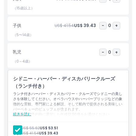
スを一つの忘れられない体験にまとめたいカップル、家族、グルー
プに理想的です。通年運航しており、誕生日や休日のお祝い、ある
（15歳以上）
いはただ水上で景色を楽しむための気分転換にも最適です。今すぐ
オンラインでシドニー湾ランチクルーズのチケットを予約して、オ
子供
US$ 41.54
US$ 39.43
-
0
+
ーストラリアで最も有名な湾の中心地で最高の眺め、おいしい料
理、活気ある雰囲気を体験しましょう。
（5〜14歳）
乳児
-
0
+
ハイライト
（0～4歳）
含まれるもの
シドニー・ハーバー・ディスカバリークルーズ
（ランチ付き）
子供／大人ポリシー
ランチ付きハーバー・ディスカバリー・クルーズでシドニーの美し
さを体験してください。オペラハウスやハーバーブリッジなどの象
徴的な景観、専門家による解説、そして船内で提供される美味しい
除外事項
バーベキューのビュッフェが含まれます。
続きを読む
出発時間
：予約時に選択した午後12:00発をお選びください
集合場所
：出発場所に少なくとも15分前にお越しください
対象外
重要な注意
：遅刻や無連絡での不参加は返金されません
大人:
US$ 55.62
US$ 53.51
クルーズ所要時間
：シドニーハーバーで約2時間15分の観光クルー
子供:
US$ 41.54
US$ 39.43
ズをお楽しみください