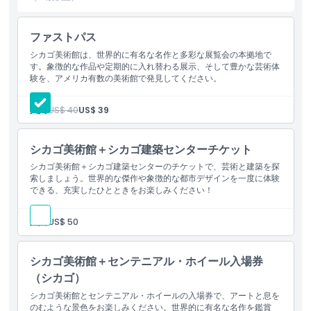
ハイライト
ファストパス
シカゴ美術館は、世界的に有名な名作と多彩な展覧会の本拠地で
す。象徴的な作品や定期的に入れ替わる展示、そして豊かな芸術体
含まれるもの
験を、アメリカ有数の美術館で発見してください。
子供／大人ポリシー
大人:
US$ 40
US$ 39
除外事項
シカゴ美術館＋シカゴ建築センターチケット
シカゴ美術館＋シカゴ建築センターのチケットで、芸術と建築を探
索しましょう。世界的な傑作や象徴的な都市デザインを一度に体験
営業時間
できる、充実したひとときをお楽しみください！
大人:
US$ 50
注意事項
シカゴ美術館＋センテニアル・ホイール入場券
場所
（シカゴ）
シカゴ美術館とセンテニアル・ホイールの入場券で、アートと息を
行き方
のむような景色をお楽しみください。世界的に有名な名作を鑑賞