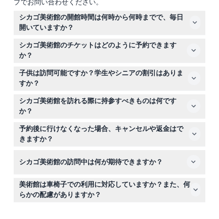
プでお問い合わせください。
シカゴ美術館の開館時間は何時から何時までで、毎日
開いていますか？
シカゴ美術館は月曜日および水曜日から日曜日の午前11時
シカゴ美術館のチケットはどのように予約できます
から午後5時まで、木曜日は午前11時から午後8時まで開館
か？
しています。火曜日および感謝祭、クリスマス、元旦は休
このウェブサイトで簡単にオンライン予約ができ、スムー
館です（変更される場合がありますので、予約時にご確認
子供は訪問可能ですか？学生やシニアの割引はありま
ズにご利用いただけます。予約手続き中に希望の日時を選
ください）。
すか？
択して入場を確保してください。
0〜13歳の子供は無料で入館でき、有効なIDを持つ学生、
シカゴ美術館を訪れる際に持参すべきものは何です
成人、65歳以上のシニア、そして14〜17歳のティーン向
か？
けに割引入場料金があります。
割引料金対象の場合は有効なIDと、多言語対応のデジタル
予約後に行けなくなった場合、キャンセルや返金はで
オーディオガイドを利用するためのスマートフォンを持参
きますか？
してください。大型のバッグやリュックサック、花や風船
チケットは返金不可かつキャンセルできませんので、訪問
など一部の物品は館内持ち込み禁止です。
シカゴ美術館の訪問中は何が期待できますか？
日が確実な場合にのみご予約ください。
ダリ、ゴッホ、モネ、ウォーホルなどの名作を含むアメリ
美術館は車椅子での利用に対応していますか？また、何
カ有数の美術館を巡り、入場料に含まれるすべてのギャラ
らかの配慮がありますか？
リーやチケット不要の展示にもアクセスできます。
はい、美術館ではすべての来館者のために、先着順で無料
の車椅子を提供しており、バリアフリー対応をしていま