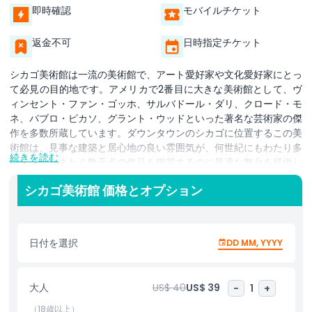
即時確認
モバイルチケット
返金不可
日時指定チケット
シカゴ美術館は一流の美術館で、アート愛好家や文化愛好家にとっ
て必見の目的地です。アメリカで2番目に大きな美術館として、ヴ
ィンセント・ファン・ゴッホ、サルバドール・ダリ、クロード・モ
ネ、パブロ・ピカソ、グラント・ウッドといった著名な芸術家の傑
作を多数所蔵しています。ダウンタウンのシカゴに位置するこの美
術館は、見事な建築と居心地の良い雰囲気が、何世紀にもわたり多
続きを読む
様な文化をまたぐ数千点の作品を鑑賞するのに最適な舞台を提供し
ます。来館者は『寝室』や『アメリカン・ゴシック』、『老いたギ
シカゴ美術館 価格とオプション
タリスト』といった象徴的な絵画を鑑賞するとともに、古典から現
代美術まであらゆる作品を発見できます。シカゴ美術館では、独自
のテーマや新鮮な視点を紹介する企画展も随時開催されており、訪
れるたびにダイナミックで魅力的な体験が得られます。家族連れや
日付を選択
DD MM, YYYY
学生、観光客に最適なこの世界的な美術館は、創造性、歴史、教育
を刺激的な環境の中で融合させています。有名な傑作を探求したい
場合も、隠れた名作を見つけたい場合も、シカゴ美術館は活気ある
大人
US$ 40
US$ 39
-
1
+
芸術の世界への忘れがたい旅を約束します。
（18歳以上）