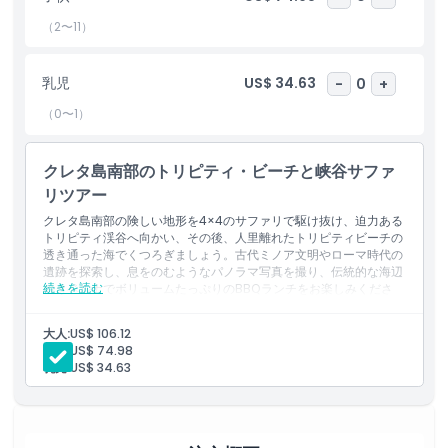
ハイライト
（2〜11）
含まれるもの
乳児
US$ 34.63
-
0
+
（0〜1）
子供／大人ポリシー
クレタ島南部のトリピティ・ビーチと峡谷サファ
リツアー
除外事項
クレタ島南部の険しい地形を4×4のサファリで駆け抜け、迫力ある
トリピティ渓谷へ向かい、その後、人里離れたトリピティビーチの
注意事項
透き通った海でくつろぎましょう。古代ミノア文明やローマ時代の
遺跡を探索し、息をのむようなパノラマ写真を撮り、伝統的な海辺
続きを読む
のタベルナでボリュームたっぷりのBBQランチをお楽しみくださ
い。この半日アドベンチャーは、オフロードのスリル、文化的発
場所
見、海辺でのリラックスが融合した、完璧なクレタ島のひとときを
大人:
US$ 106.12
提供します。
子供:
US$ 74.98
含まれるもの
キャンセルポリシー
乳児:
US$ 34.63
旅程の概要
ピックアップ (08:00)
ご指定の場所でお迎えします（チェックアウト時に確認してく
ださい）。正確なピックアップ時間は運営者が再確認しますの