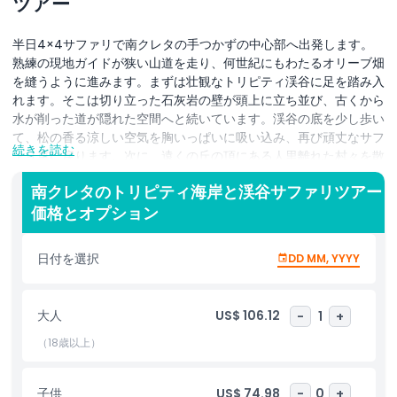
ツアー
半日4×4サファリで南クレタの手つかずの中心部へ出発します。
熟練の現地ガイドが狭い山道を走り、何世紀にもわたるオリーブ畑
を縫うように進みます。まずは壮観なトリピティ渓谷に足を踏み入
れます。そこは切り立った石灰岩の壁が頭上に立ち並び、古くから
水が削った道が隠れた空間へと続いています。渓谷の底を少し歩い
て、松の香る涼しい空気を胸いっぱいに吸い込み、再び頑丈なサフ
続きを読む
ァリ車に戻ります。次に、遠くの丘の頂にある人里離れた村々を散
策し、白壁の家々や親しみやすい地元の人々、手作りの陶器店が広
南クレタのトリピティ海岸と渓谷サファリツアー
がる海のパノラマを背景にした伝統的なクレタの暮らしに浸りま
価格とオプション
す。そして、滑らかな白い小石が透き通ったターコイズ色の海へと
続くトリピティビーチの人里離れた入り江へ降りていきます。泳い
だり日光浴をしたり、岸辺に腰を下ろして波が足元を打つのを感じ
日付を選択
DD MM, YYYY
ながら水を一口飲んでのんびり過ごす時間をお楽しみください。帰
路では展望地点に立ち寄り、プシロリティス山とその向こうに広が
るリビア海の写真を撮るのに最適な眺めを堪能します。ツアーを通
大人
US$ 106.12
-
1
+
して、この地域の地質や神話、クレタの山岳コミュニティの逞しい
精神についての洞察に満ちた解説があり、冒険、文化、自然美が忘
（18歳以上）
れがたい形で融合した体験をお届けします。
子供
US$ 74.98
-
0
+