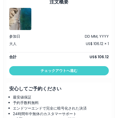
で、少なくとも10分前にお越しください。
注文概要
ザロス湖 (10:00 – 11:00)
ガイド付きの散策を楽しむか、湖畔のカフェでオプションのコ
ーヒーをお楽しみください。景色を堪能し、岸辺を散策して写
真を撮りましょう。
ゴルティナ考古遺跡 (11:00 – 11:30)
肥沃なメサラ平原（クレタ島最大の谷）を車で横断します。先
参加日
DD MM, YYYY
ミノア時代、ミノア時代、古代ギリシャ、ローマ時代の遺跡に
囲まれた景色をお楽しみください。写真撮影のために短く停車
大人
US$ 106.12 × 1
します。
トリピティ渓谷 (11:45 – 12:30)
劇的な渓谷へオフロードで入り、険しい小道を下り、野生のハ
合計
US$ 106.12
ーブを採取し、そそり立つ石灰岩の崖を写真に収めます。
トリピティビーチ (12:30 – 13:30)
チェックアウトへ進む
人里離れた小石の海岸でくつろぎ、透き通った海で泳ぎ、写真
撮影やビーチでの自由時間をお楽しみください。
アギシラオス-ステラ・タベルナでのランチ (13:30 – 14:30)
地元のワインと水が付いた、ボリュームあるクレタ料理を魅力
安心してご予約ください
的な海辺の雰囲気の中でお楽しみください。
最安値保証
アギア・ヴァルヴァラでのコーヒーストップ (15:00 – 15:30)
足を伸ばして、アギア・ヴァルヴァラ村でオプションのコーヒ
予約手数料無料
ーブレイクをお楽しみください。
エンドツーエンドで完全に暗号化された決済
復路シャトル (16:30 – 17:30)
24時間年中無休のカスタマーサポート
元のピックアップ地点まで送迎されます。到着は16:30〜17:30