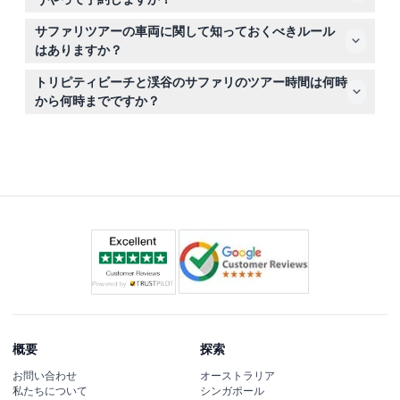
ナでのBBQランチ、そして人里離れたビーチでの泳ぎとリ
このウェブサイトで簡単に予約ができ、空き状況の確認や
ラックスを楽しめます。
サファリツアーの車両に関して知っておくべきルール
ガイドの希望言語の選択も可能です。
はありますか？
はい、車内での飲食や喫煙は禁止されており、安全のため
トリピティビーチと渓谷のサファリのツアー時間は何時
に全員必ずシートベルトを着用してください。
から何時までですか？
ツアーは通常午前8時から午後4時30分までですが、提供
者によって時間が異なることがありますので、ご予約時に
特定のスケジュールを必ずご確認ください（変更の可能性
があります）。
概要
探索
お問い合わせ
オーストラリア
私たちについて
シンガポール