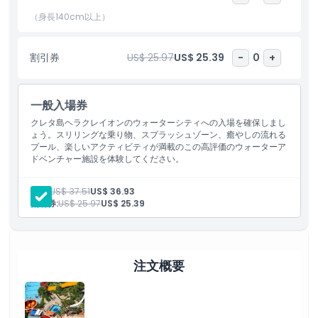
のウォーターシティ・ウォーターパークのチケットは簡単に予約で
き、クレタ島の太陽の下で一日中の水遊びを楽しめます。クレタ島
（身長140cm以上）
を観光で訪れる方も、地元で楽しい一日を求める方も、ウォーター
シティは見逃せない人気のアトラクションです。
割引券
US$ 25.97
US$ 25.39
-
0
+
ハイライト
一般入場券
クレタ島ヘラクレイオンのウォーターシティへの入場を確保しまし
含まれるもの
ょう。スリリングな乗り物、スプラッシュゾーン、癒やしの流れる
プール、楽しいアクティビティが満載のこの高評価のウォーターア
ドベンチャー施設を体験してください。
子供／大人ポリシー
大人:
US$ 37.51
US$ 36.93
割引券:
US$ 25.97
US$ 25.39
除外事項
営業時間
注文概要
注意事項