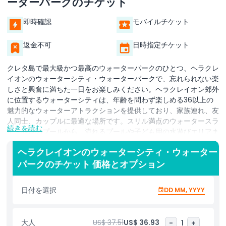
ーターパークのチケット
即時確認
モバイルチケット
返金不可
日時指定チケット
クレタ島で最大級かつ最高のウォーターパークのひとつ、ヘラクレ
イオンのウォーターシティ・ウォーターパークで、忘れられない楽
しさと興奮に満ちた一日をお楽しみください。ヘラクレイオン郊外
に位置するウォーターシティは、年齢を問わず楽しめる36以上の
魅力的なウォーターアトラクションを提供しており、家族連れ、友
人同士、カップルに最適な場所です。スリル満点のウォータースラ
続きを読む
イドや波のプールから、流れるプールや子ども用の水遊びエリアま
で、誰もが楽しめるアトラクションが揃っています。アドレナリン
ヘラクレイオンのウォーターシティ・ウォーター
を求める方はカミカゼやターボのスライドを気に入るでしょうし、
パークのチケット 価格とオプション
幼い来園者は安全で楽しい子ども用プールや遊び場を楽しめます。
ゆったり過ごしたい方は流れるプールに浮かんだり、ジャグジーエ
リアでくつろいだりできます。園内にはサンベッドや日陰のスペー
日付を選択
DD MM, YYYY
スが十分にあり、園内のレストランやカフェでは一日を通して軽食
やドリンク、食事を提供しています。清潔な施設とライフガードに
より、すべての来園者が安全で快適に過ごせます。ヘラクレイオン
大人
US$ 37.51
US$ 36.93
-
1
+