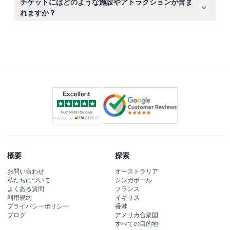
チケットにはどのような施設やアトラクションが含ま
に計画が確定していることをご確認ください。
れますか？
チケットで36以上の滑り台、プール、アトラクション
（レイジーリバー、波のプール、スリルライドを含む）を
無制限に利用でき、さらにサンベッド、パラソル、更衣
室、シャワー、ライフガードの監視も無料で利用可能で
す。
概要
探索
お問い合わせ
オーストラリア
私たちについて
シンガポール
よくある質問
フランス
利用規約
イギリス
プライバシーポリシー
香港
ブログ
アメリカ合衆国
すべての目的地