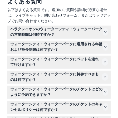
よくある質問
以下はよくある質問です。追加のご質問や詳細が必要な場合
は、ライブチャット、問い合わせフォーム、またはワッツアッ
プでお問い合わせください。
ヘラクレイオンのウォーターシティ・ウォーターパーク
の営業時間は何時ですか？
ウォーターシティ・ウォーターパークは毎日午前10時から
ウォーターシティ・ウォーターパークに適用される年齢
午後6時まで営業しており、通常は5月初旬から10月中旬
および身長制限は何ですか？
までですが、天候により変動します（変更される場合があ
身長90cm未満の子供は無料で入場でき、カテゴリー1の
るので、予約時にご確認ください）。
ウォーターシティ・ウォーターパークにペットを連れ
滑り台と子供エリアのみ利用可能です。身長90cmから
て行けますか？
140cmの子供は割引料金で、一部アトラクションに制限
ペットの入場は監督者の事前承認が必要であり、必要に応
があります。身長140cm以上のゲストはすべての施設を
ウォーターシティ・ウォーターパークに持参すべきも
じて公園側はペット同伴の入場を拒否する権利を有しま
自由に利用できます。
のは何ですか？
す。
水着、日焼け止め、タオルを持参してください。タオルや
ウォーターシティ・ウォーターパークのチケットはどの
セーフティボックスは提供されません。また、園内では現
ように予約できますか？
金が使えないため、キャッシュレス決済手段を利用するこ
このウェブサイト上で簡単にオンライン予約が可能で、空
とをお勧めします。購入はすべて出口での支払いとなりま
ウォーターシティ・ウォーターパークのチケットのキャ
き状況の確認や希望日付の選択もできます。
す。
ンセルポリシーは何ですか？
チケットは返金不可でキャンセルできませんので、予約前