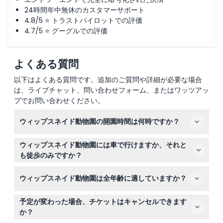
24時間年中無休のカスタマーサポート
4.8/5 ⭐ トラストパイロットでの評価
4.7/5 ⭐ グーグルでの評価
よくある質問
以下はよくある質問です。追加のご質問や詳細が必要な場合
は、ライブチャット、問い合わせフォーム、またはワッツアッ
プでお問い合わせください。
ウィップスネイド動物園の開園時間は何時ですか？
ウィップスネイド動物園は午前10時から午後6時まで営業
ウィップスネイド動物園には車で行けますか、それと
していますが、このウェブサイトでのチケット予約時に最
も徒歩のみですか？
新の時間を確認することをお勧めします（変更される場合
ウィップスネイド動物園は徒歩でも車でも探検できます。
がありますので、予約時にご確認ください）。
ウィップスネイド動物園は全年齢に適していますか？
特に『パッセージ・スルー・アジア』という特別なドライ
ブスルーエリアがあり、ユニークな動物体験ができます。
はい！ウィップスネイド動物園はすべての年齢の訪問者を
予定が変わった場合、チケットはキャンセルできます
歓迎しており、大人（16-64歳）、子供（3-15歳）、シニ
か？
ア（65-99歳）向けのチケット区分があります。