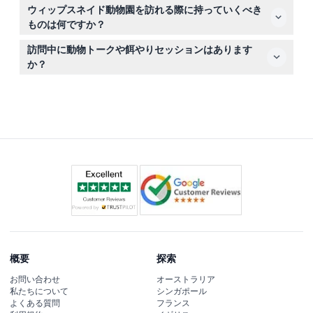
ウィップスネイド動物園のチケットは返金不可でキャンセ
ウィップスネイド動物園を訪れる際に持っていくべき
ルできませんので、オンライン予約の前に旅行日程をよく
ものは何ですか？
ご確認ください。
快適な歩きやすい靴、天候に適した服装、動物との思い出
訪問中に動物トークや餌やりセッションはあります
を撮影するためのカメラ、必要に応じてスナックや飲み物
か？
などをお持ちください。
はい、動物園では毎日動物トークや餌やりセッションがあ
り、入場料に含まれているので、野生動物について面白い
事実を学べます。
概要
探索
お問い合わせ
オーストラリア
私たちについて
シンガポール
よくある質問
フランス