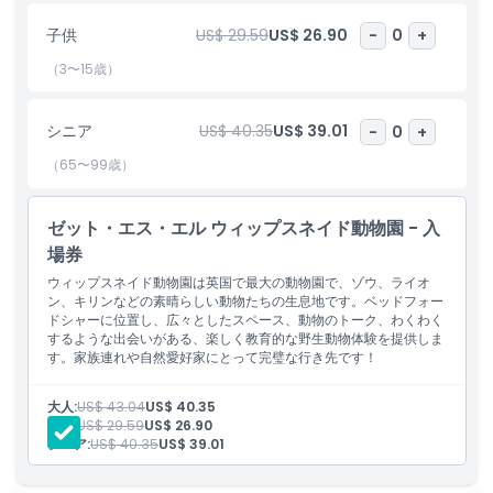
ウィップスネード動物園の最大の魅力の一つは、動物が自由に歩き
子供
US$ 29.59
US$ 26.90
-
0
+
回れる広々とした開放的な空間です。従来の動物園とは異なり、こ
こではより自然に近い環境で動物を見ることができます。園内を歩
（3〜15歳）
き回るにしても、動物園の特別バスに乗るにしても、常に驚くべき
光景があります。ウィップスネード動物園への旅行の計画は簡単で
す。動物園は一年中営業しており、季節ごとにさまざまなイベント
シニア
US$ 40.35
US$ 39.01
-
0
+
やアクティビティが行われます。来園者はスムーズで手間のかから
（65〜99歳）
ない体験のためにオンラインでチケットを購入できます。これほど
多くの見どころがあるため、ウィップスネード動物園はあらゆる年
齢の自然や動物愛好家にとって必訪の目的地です。
ゼット・エス・エル ウィップスネイド動物園 - 入
場券
ウィップスネイド動物園は英国で最大の動物園で、ゾウ、ライオ
ハイライト
ン、キリンなどの素晴らしい動物たちの生息地です。ベッドフォー
ドシャーに位置し、広々としたスペース、動物のトーク、わくわく
するような出会いがある、楽しく教育的な野生動物体験を提供しま
含まれるもの
す。家族連れや自然愛好家にとって完璧な行き先です！
大人:
US$ 43.04
US$ 40.35
子供／大人ポリシー
子供:
US$ 29.59
US$ 26.90
シニア:
US$ 40.35
US$ 39.01
営業時間