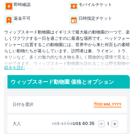
即時確認
モバイルチケット
返金不可
日時指定チケット
ウィップスネード動物園はイギリスで最大級の動物園の一つで、楽
しくワクワクする一日を過ごすのに最適な場所です。ベッドフォー
ドシャーに位置するこの動物園には、世界中から来た何百もの素晴
らしい動物たちが暮らしています。訪問者は象、ライオン、トラ、
キリンなど、多くの魅力的な生き物を美しく開放的な環境で見るこ
とができます。ウィップスネード動物園を訪れることは野生動物や
続きを読む
保護について学ぶ絶好の機会です。動物園は絶滅危惧種を特別に世
話し、将来のためにそれらを守るために活動しています。家族連れ
ウィップスネード動物園 価格とオプション
や動物愛好家は、これらの素晴らしい動物を間近で観察しながら、
それらの自然の生息地について学ぶことを楽しめます。
ウィップスネード動物園では、たくさんのワクワクするアクティビ
日付を選択
DD MM, YYYY
ティを楽しめます。来園者は毎日のトークや餌やりセッションに参
加して、お気に入りの動物についてさらに学ぶことができます。動
物園には、訪問者が一部の動物により近づける特別な体験プログラ
大人
US$ 43.04
US$ 40.35
-
1
+
ムもあります。子どもたちはアドベンチャー遊具を探検したり、園
内の楽しいアクティビティを楽しんだりするのが大好きでしょう。