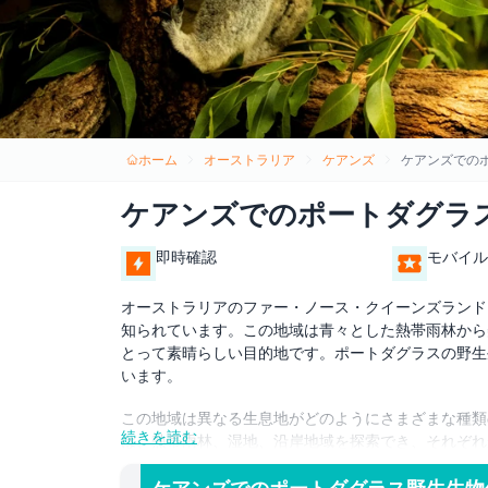
ホーム
オーストラリア
ケアンズ
ケアンズでの
ケアンズでのポートダグラ
即時確認
モバイル
オーストラリアのファー・ノース・クイーンズランド
知られています。この地域は青々とした熱帯雨林から
とって素晴らしい目的地です。ポートダグラスの野生
います。
この地域は異なる生息地がどのようにさまざまな種類
続きを読む
は、熱帯雨林、湿地、沿岸地域を探索でき、それぞれ
らの生息地は、鳥類、爬虫類、哺乳類を含む多くの動
する最良の方法の一つが、ポートダグラスの野生生物