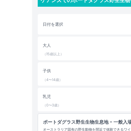
ケアンズでのポートダグラス野生生物
を間近で見ることができます。
ポートダグラスの野生生物保護区では、最も象徴的な
にはカンガルー、コアラ、ワニ、そして絶滅危惧種で
日付を選択
区はヘビやカメを含む多くの爬虫類の保護区でもあり
守るための取り組みについて学ぶことができます。
大人
また、ポートダグラスはグレートバリアリーフに近い
ルカなど多様な海洋生物を支える非常に重要な海洋生
（15歳以上）
様性に富む生態系の一つであり、エコツーリズムにと
ポートダグラスの野生生物保護区を訪れると、これら
子供
学ぶことができます。野生生物教育に力を入れており
（4〜14歳）
を高めることを目指しています。
乳児
ハイライト
（0〜3歳）
含まれるもの
ポートダグラス野生生物生息地 - 一般入
オーストラリア固有の野生動物を間近で体験できるワイ