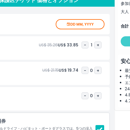
保護区チケット 価格とオプション
参加
大人
オーストラリアの動物のいくつかを見る機会があります。園内
あるカソワリなど多くの鳥類が生息しています。野生生物保護
DD MM, YYYY
合計
ます。訪問者はこれらの生息地を保護する重要性や野生動物を
US$ 35.26
US$ 33.85
-
1
+
ことでも有名です。リーフ自体は色鮮やかな魚やウミガメ、イ
息地です。ポートダグラス周辺の海洋環境は世界で最も生物多
って人気のスポットとなっています。
安
の動物を見るだけでなく、彼らを守るための保全活動について
US$ 21.15
US$ 19.74
-
0
+
最
、将来世代のためにこれらの生息地を保護する重要性への意識
予
エ
2
4
-
0
+
4
場券
ルドライフ・ハビタット・ポートダグラスでは、5つの没入