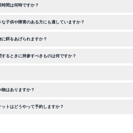
営業時間は何時ですか？
後4時まで営業しています。特定の日付を確認し、チケットは簡単にオ
小さな子供や障害のある方にも適していますか？
の子供にも最適です。パークは車椅子対応で、移動に配慮が必要な訪問者
動物に餌をあげられますか？
あげられるほか、カソワリーやツリカンガルーなどの他の地元の動物も
訪問するときに持参すべきものは何ですか？
策、そして動物との出会いを撮影するためのカメラをお持ちください。
オンライン購入時に予約した日時にチケットをご利用ください。
べ物はありますか？
を使ったメニューを提供しており、トロピカルアンティパストや日替わ
チケットはどうやって予約しますか？
ンで予約でき、ご希望の日付の空き状況も確認できます。