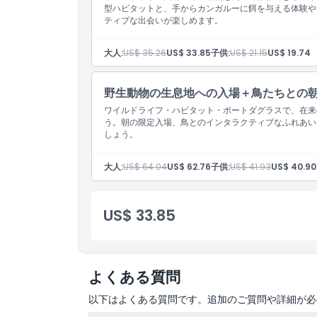
型ハビタットと、手からカンガルーに餌を与える体験や
子供／大人ポリシー
ティブな出会いが楽しめます。
営業時間
大人:
US$ 35.26
US$ 33.85
子供:
US$ 21.15
US$ 19.74
注意事項
野生動物の生息地への入場＋鳥たちとの
ワイルドライフ・ハビタット・ポートダグラスで、在来
う。朝の限定入場、鳥とのインタラクティブなふれあい
場所
しょう。
大人:
US$ 64.04
US$ 62.76
子供:
US$ 41.93
US$ 40.90
行き方
引換方法
US$ 33.85
キャンセルポリシー
よくある質問
以下はよくある質問です。追加のご質問や詳細が必