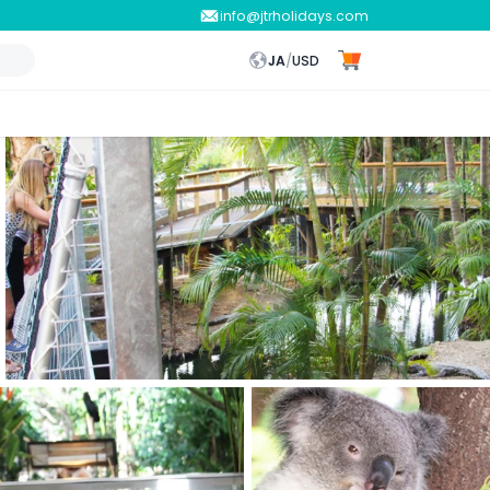
info@jtrholidays.com
JA
/
USD