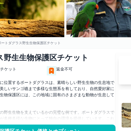
ポートダグラス野生生物保護区チケット
ス野生生物保護区チケット
チケット
返金不可
に位置するポートダグラスは、素晴らしい野生生物の生息地で
美しいサンゴ礁まで多様な生態系を有しており、自然愛好家に
生物保護区には、この地域に固有のさまざまな動物が生息して
の野生生物を支えているかの完璧な例です。ポートダグラスで
が多種多様な生物にとって独自の環境を提供しています。これ
物の生存にとって重要です。こうした野生生物の生息地を体験
保護区を訪れることです。ここでは在来のオーストラリア動物