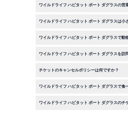
ワイルドライフ ハビタット ポート ダグラスの
パークはクリスマスを除き、毎日午前8時から午
ワイルドライフ ハビタット ポート ダグラスは
はい！0〜3歳の子供は入場無料で、4〜14歳
ワイルドライフ ハビタット ポート ダグラスで
もちろんです。カンガルーやワラビーに手で餌を
ワイルドライフ ハビタット ポート ダグラスを
歩きやすい靴、帽子や日焼け止めなどの日よけ対
チケットのキャンセルポリシーは何ですか？
に応じて軽食を持参してもかまいません。
チケットは返金不可でキャンセルもできません。
ワイルドライフ ハビタット ポート ダグラスで食
はい、パークではその季節の地元産の新鮮な食材
ワイルドライフ ハビタット ポート ダグラスの
このウェブサイトから簡単にチケットをオンライ